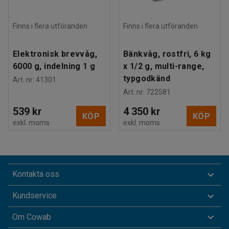
Finns i flera utföranden
Finns i flera utföranden
Elektronisk brevvåg,
Bänkvåg, rostfri, 6 kg
6000 g, indelning 1 g
x 1/2 g, multi-range,
typgodkänd
Art. nr
:
41301
Art. nr
:
722581
539 kr
4 350 kr
KÖP
KÖP
exkl. moms
exkl. moms
Kontakta oss
Kundservice
Om Cowab