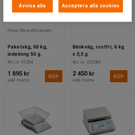
Avvisa alla
Acceptera alla cookies
Finns i flera utföranden
Paketvåg, 60 kg,
Bänkvåg, rostfri, 6 kg
indelning 50 g.
x 0,5 g
Art. nr
:
41304
Art. nr
:
722584
1 895 kr
2 450 kr
KÖP
KÖP
exkl. moms
exkl. moms