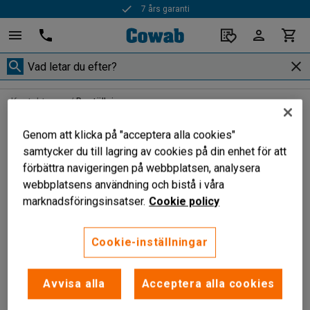
7 års garanti
Kontakta oss
Beställning
Genom att klicka på "acceptera alla cookies"
Betalning
Beställning
Leverans
Garanti & Reklamation
P
samtycker du till lagring av cookies på din enhet för att
förbättra navigeringen på webbplatsen, analysera
webbplatsens användning och bistå i våra
marknadsföringsinsatser.
Cookie policy
Kan jag som privatperson handla hos Cowab?
Cookie-inställningar
Absolut! Men tänk på att det är andra rutiner vid
Jag har inte fått någon orderbekräftelse?
leverans för privatpersoner. Beställer du som
Avvisa alla
Acceptera alla cookies
privatperson får du ett SMS från Schenker när dina
Orderbekräftelsen skickas till den angivna e-