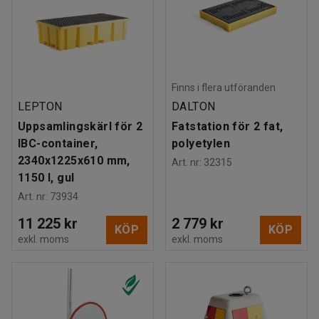
Finns i flera utföranden
LEPTON
DALTON
Uppsamlingskärl för 2
Fatstation för 2 fat,
IBC-container,
polyetylen
2340x1225x610 mm,
Art. nr
:
32315
1150 l, gul
Art. nr
:
73934
11 225 kr
2 779 kr
KÖP
KÖP
exkl. moms
exkl. moms