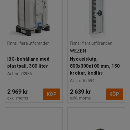
Finns i flera utföranden
Finns i flera utföranden
WEZEN
IBC-behållare med
Nyckelskåp,
plastpall, 300 liter
800x300x100 mm, 150
krokar, kodlås
Art. nr
:
73936
Art. nr
:
52594
2 969 kr
2 639 kr
KÖP
KÖP
exkl. moms
exkl. moms