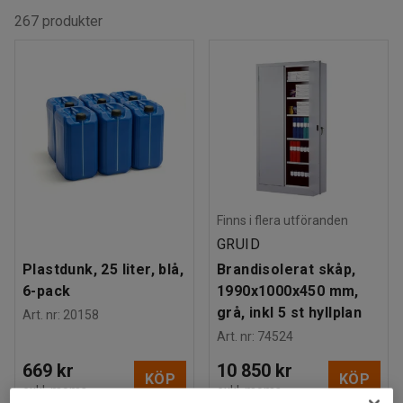
267 produkter
Finns i flera utföranden
GRUID
Plastdunk, 25 liter, blå,
Brandisolerat skåp,
6-pack
1990x1000x450 mm,
grå, inkl 5 st hyllplan
Art. nr
:
20158
Art. nr
:
74524
669 kr
10 850 kr
KÖP
KÖP
exkl. moms
exkl. moms