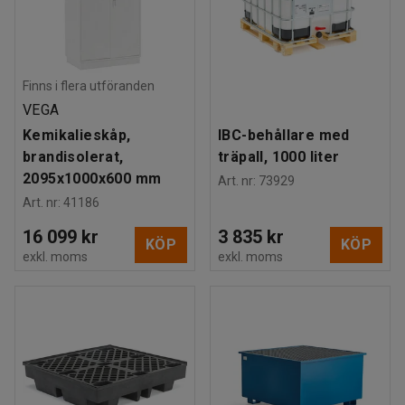
Finns i flera utföranden
VEGA
Kemikalieskåp,
IBC-behållare med
brandisolerat,
träpall, 1000 liter
2095x1000x600 mm
Art. nr
:
73929
Art. nr
:
41186
16 099 kr
3 835 kr
KÖP
KÖP
exkl. moms
exkl. moms