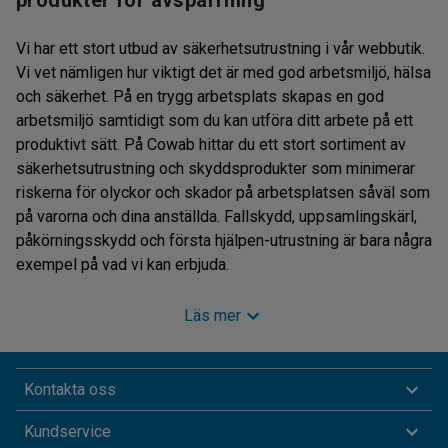
Vi har ett stort utbud av säkerhetsutrustning i vår webbutik.
Vi vet nämligen hur viktigt det är med god arbetsmiljö, hälsa
och säkerhet. På en trygg arbetsplats skapas en god
arbetsmiljö samtidigt som du kan utföra ditt arbete på ett
produktivt sätt. På Cowab hittar du ett stort sortiment av
säkerhetsutrustning och skyddsprodukter som minimerar
riskerna för olyckor och skador på arbetsplatsen såväl som
på varorna och dina anställda. Fallskydd, uppsamlingskärl,
påkörningsskydd och första hjälpen-utrustning är bara några
exempel på vad vi kan erbjuda.
Spärra av och säkra vissa områden
Läs mer
Avspärrningar
är en viktig del av säkerhetsutrustningen. Vi
Kontakta oss
har ett brett utbud av avspärrningar såsom
avspärrningsband, betongsuggor, avspärrningsbarriärer och
Kundservice
varningstejp – våra flexibla system kan dessutom