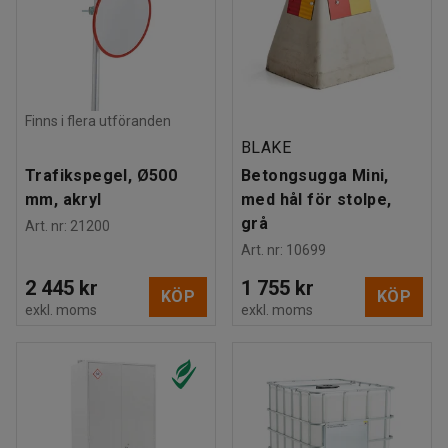
Finns i flera utföranden
BLAKE
Trafikspegel, Ø500
Betongsugga Mini,
mm, akryl
med hål för stolpe,
grå
Art. nr
:
21200
Art. nr
:
10699
2 445 kr
1 755 kr
KÖP
KÖP
exkl. moms
exkl. moms