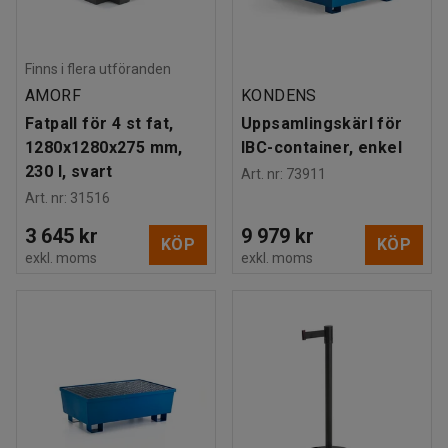
Finns i flera utföranden
AMORF
KONDENS
Fatpall för 4 st fat,
Uppsamlingskärl för
1280x1280x275 mm,
IBC-container, enkel
230 l, svart
Art. nr
:
73911
Art. nr
:
31516
3 645 kr
9 979 kr
KÖP
KÖP
exkl. moms
exkl. moms