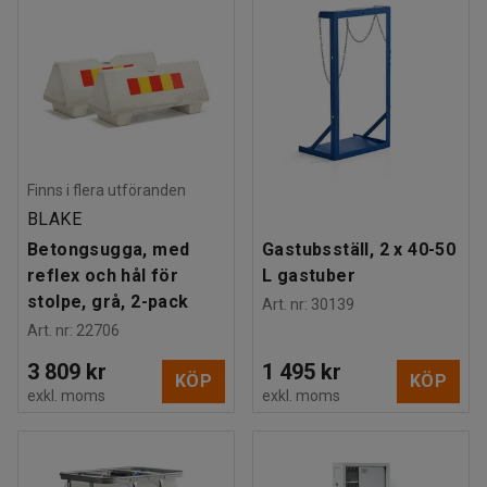
Finns i flera utföranden
BLAKE
Betongsugga, med
Gastubsställ, 2 x 40-50
reflex och hål för
L gastuber
stolpe, grå, 2-pack
Art. nr
:
30139
Art. nr
:
22706
3 809 kr
1 495 kr
KÖP
KÖP
exkl. moms
exkl. moms