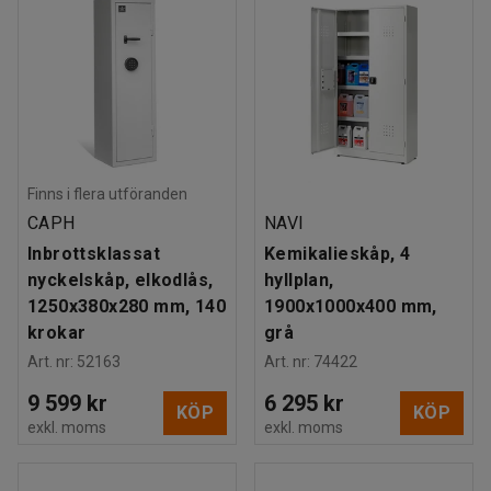
Finns i flera utföranden
CAPH
NAVI
Inbrottsklassat
Kemikalieskåp, 4
nyckelskåp, elkodlås,
hyllplan,
1250x380x280 mm, 140
1900x1000x400 mm,
krokar
grå
Art. nr
:
52163
Art. nr
:
74422
9 599 kr
6 295 kr
KÖP
KÖP
exkl. moms
exkl. moms