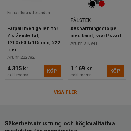
Finns i flera utföranden
PÅLSTEK
Fatpall med galler, för
Avspärrningsstolpe
2 stående fat,
med band, svart/svart
1200x800x415 mm, 222
Art. nr
:
310841
liter
Art. nr
:
222782
4 315 kr
1 169 kr
KÖP
KÖP
exkl. moms
exkl. moms
VISA FLER
Säkerhetsutrustning och högkvalitativa
produkter för avspärrning