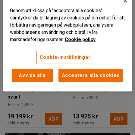
Genom att klicka på "acceptera alla cookies"
samtycker du till lagring av cookies på din enhet för att
förbättra navigeringen på webbplatsen, analysera
webbplatsens användning och bistå i våra
marknadsföringsinsatser.
Cookie policy
Cookie-inställningar
Finns i flera utföranden
KONDENS
Avvisa alla
Acceptera alla cookies
Spillbassäng,
Uppsamlingskärl för
hopfällbar, 5432 liter,
IBC-container, dubbel
svart
Art. nr
:
73912
Art. nr
:
24887
19 199 kr
13 925 kr
KÖP
KÖP
exkl. moms
exkl. moms