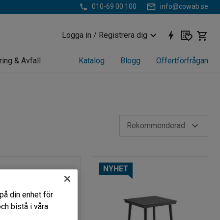
010-69 00 100
info@cowab.se
Logga in / Registrera dig
ring & Avfall
Katalog
Blogg
Offertförfrågan
Rekommenderad
NYHET
på din enhet för
h bistå i våra