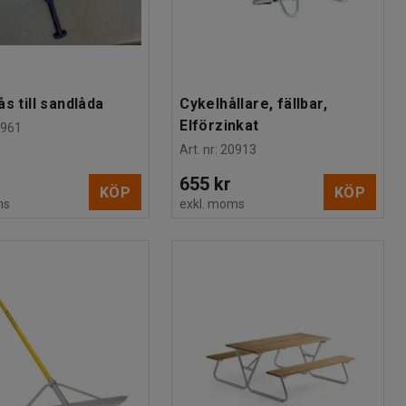
ås till sandlåda
Cykelhållare, fällbar,
Elförzinkat
1961
Art. nr
:
20913
655 kr
KÖP
KÖP
ms
exkl. moms