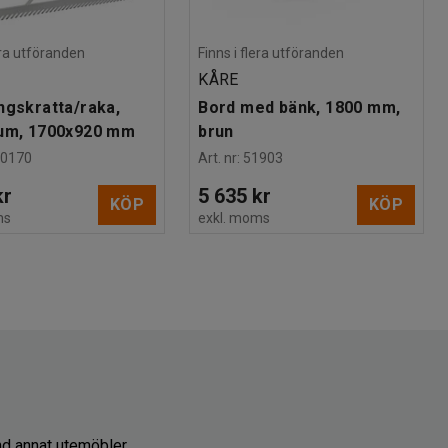
lera utföranden
Finns i flera utföranden
KÅRE
ngskratta/raka,
Bord med bänk, 1800 mm,
ium, 1700x920 mm
brun
30170
Art. nr
:
51903
kr
5 635 kr
KÖP
KÖP
ms
exkl. moms
and annat utemöbler,