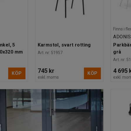
Finns i f
ADONIS
inkel, 5
Karmstol, svart rotting
Parkbä
280x320 mm
grå
Art. nr
:
51957
Art. nr
:
5
745 kr
4 695 
KÖP
KÖP
exkl. moms
exkl. mo