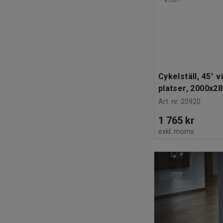
Cykelställ, 45° v
platser, 2000x
Art. nr
:
20920
1 765 kr
exkl. moms