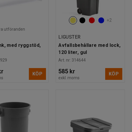
+
2
lera utföranden
LIGUSTER
nk, med ryggstöd,
Avfallsbehållare med lock,
120 liter, gul
1929
Art. nr
:
314644
kr
585 kr
KÖP
KÖP
ms
exkl. moms