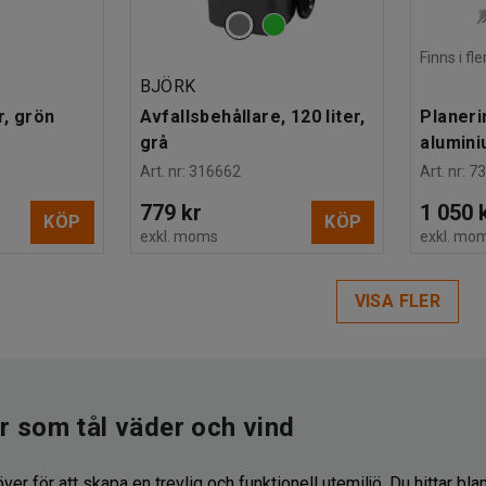
Finns i f
BJÖRK
r, grön
Avfallsbehållare, 120 liter,
Planeri
grå
alumin
Art. nr
:
316662
Art. nr
:
7
779 kr
1 050 
KÖP
KÖP
exkl. moms
exkl. mo
VISA FLER
 som tål väder och vind
ver för att skapa en trevlig och funktionell utemiljö. Du hittar bl