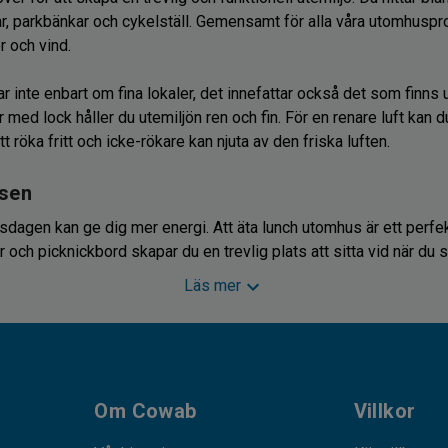
 parkbänkar och cykelställ. Gemensamt för alla våra utomhusprod
r och vind.
r inte enbart om fina lokaler, det innefattar också det som finns
med lock håller du utemiljön ren och fin. För en renare luft kan 
tt röka fritt och icke-rökare kan njuta av den friska luften.
tsen
sdagen kan ge dig mer energi. Att äta lunch utomhus är ett perfekt ti
och picknickbord skapar du en trevlig plats att sitta vid när du sk
Läs mer
set som gör det enkelt för dig att vika ihop och stuva undan ute
 vädret. Ett annat alternativ för att skydda dina utemöbler är att 
as för att täcka släpvagnar och de finns i många olika storlekar.
Om Cowab
Villkor
 årets kalla månader