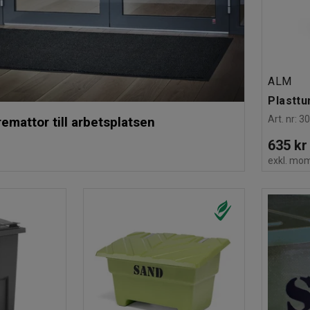
ALM
Plasttun
Art. nr
:
3
remattor till arbetsplatsen
635 kr
exkl. mo