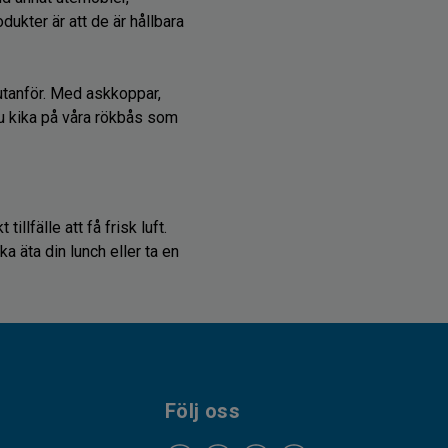
ukter är att de är hållbara
 utanför. Med askkoppar,
du kika på våra rökbås som
llfälle att få frisk luft.
a äta din lunch eller ta en
möblerna när de inte används
använda en presenning. Våra
Följ oss