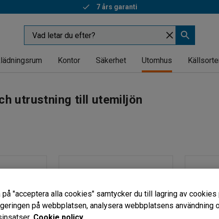
7 års garanti
lädningsrum
Kontor
Säkerhet
Utomhus
Källsorte
h utrustning till utemiljön
 på "acceptera alla cookies" samtycker du till lagring av cookies 
vigeringen på webbplatsen, analysera webbplatsens användning oc
insatser.
Cookie policy