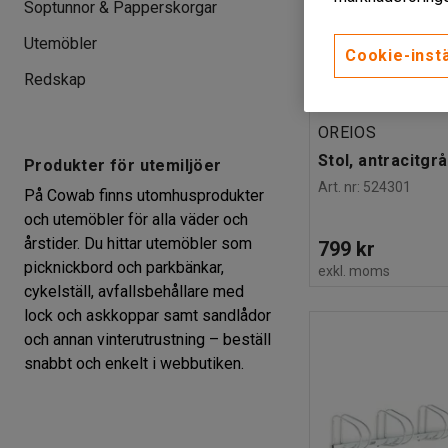
Soptunnor & Papperskorgar
Utemöbler
Cookie-instä
Redskap
OREIOS
Stol, antracitgrå
Produkter för utemiljöer
Art. nr
:
524301
På Cowab finns utomhusprodukter
och utemöbler för alla väder och
årstider. Du hittar utemöbler som
799 kr
picknickbord och parkbänkar,
exkl. moms
cykelställ, avfallsbehållare med
lock och askkoppar samt sandlådor
och annan vinterutrustning – beställ
snabbt och enkelt i webbutiken.