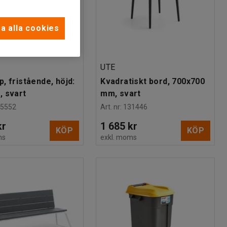
a alla cookies
UTE
, fristående, höjd:
Kvadratiskt bord, 700x700
 svart
mm, svart
15552
Art. nr
:
131446
kr
1 685 kr
KÖP
KÖP
ms
exkl. moms