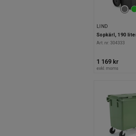
LIND
Sopkärl, 190 lite
Art. nr
:
304333
1 169 kr
exkl. moms