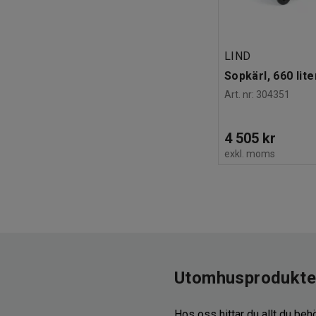
LIND
Sopkärl, 660 lite
Art. nr
:
304351
4 505 kr
exkl. moms
Utomhusprodukter
Hos oss hittar du allt du behö