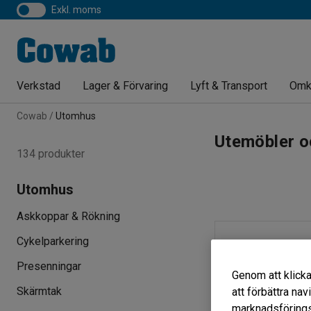
exkl. moms
Verkstad
Lager & Förvaring
Lyft & Transport
Omk
Cowab
Utomhus
Utemöbler oc
134 produkter
Utomhus
Askkoppar & Rökning
Cykelparkering
Presenningar
Genom att klicka
Skärmtak
att förbättra na
marknadsförings