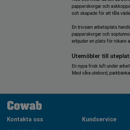
papperskorgar och askkoppar,
och skapade för att tåla väde
En trivsam arbetsplats handla
papperskorgar och soptunnor 
erbjuder en plats för rökare a
Utemöbler till utepla
En nypa frisk luft under arbet
Med våra utebord, parkbänkar 
kopp kaffe.
Vi har även hopfällbara bänk
eller för att skydda dem från
presenningar kan även använd
Kontakta oss
Kundservice
Vinterutrustning för