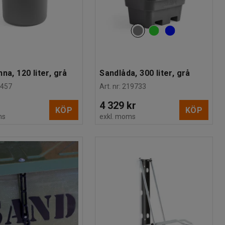
na, 120 liter, grå
Sandlåda, 300 liter, grå
0457
Art. nr
:
219733
4 329 kr
KÖP
KÖP
ms
exkl. moms