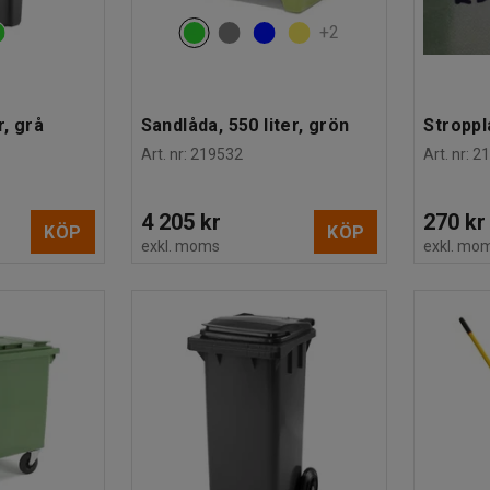
+
2
r, grå
Sandlåda, 550 liter, grön
Stroppl
Art. nr
:
219532
Art. nr
:
2
4 205 kr
270 kr
KÖP
KÖP
exkl. moms
exkl. mo