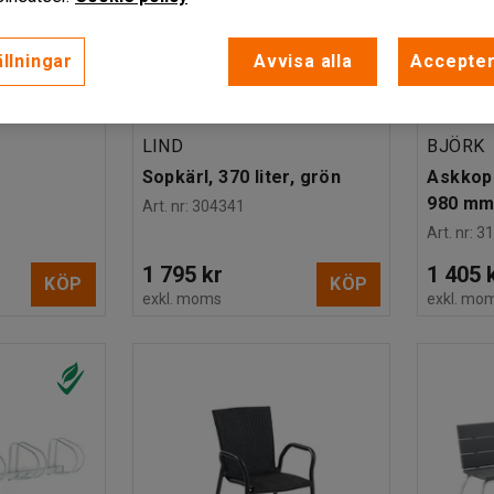
llningar
Avvisa alla
Accepter
+
2
LIND
BJÖRK
Sopkärl, 370 liter, grön
Askkopp
980 mm,
Art. nr
:
304341
Art. nr
:
3
1 795 kr
1 405 
KÖP
KÖP
exkl. moms
exkl. mo