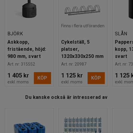
Färg stativ
:
Galvaniserad
Material stativ
:
Stål
Rek. antal personer för hantering
:
1
Estimerad hanteringstid/person
:
30
Min
Finns i flera utföranden
Vikt
:
46,6
kg
BJÖRK
SLÅN
Montering
:
Levereras omonterad
Askkopp,
Cykelställ, 5
Papper
fristående, höjd:
platser,
kopp, 13
980 mm, svart
1320x330x250 mm
svart
Art. nr
:
315552
Art. nr
:
20987
Art. nr
:
73
1 405 kr
1 125 kr
1 125 
KÖP
KÖP
exkl. moms
exkl. moms
exkl. mo
Du kanske också är intresserad av