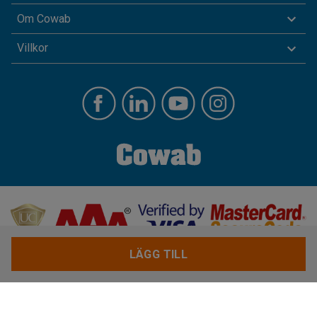
Om Cowab
Villkor
LÄGG TILL