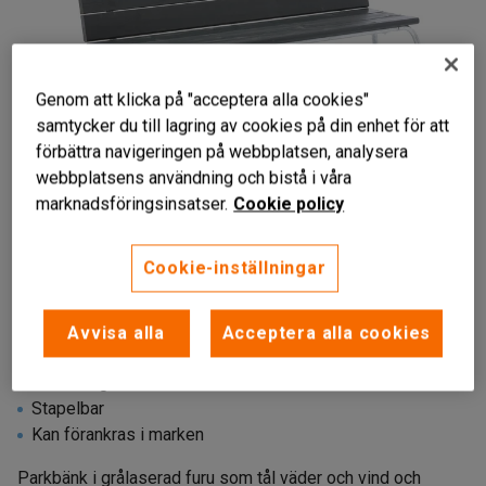
Genom att klicka på "acceptera alla cookies"
samtycker du till lagring av cookies på din enhet för att
förbättra navigeringen på webbplatsen, analysera
webbplatsens användning och bistå i våra
marknadsföringsinsatser.
Cookie policy
Liknande produkter
Cookie-inställningar
Avvisa alla
Acceptera alla cookies
Vädertålig
Stapelbar
Kan förankras i marken
Parkbänk i grålaserad furu som tål väder och vind och