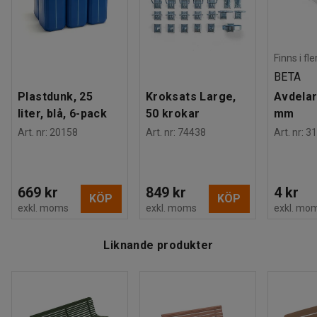
Finns i fl
BETA
Plastdunk, 25
Kroksats Large,
Avdelar
liter, blå, 6-pack
50 krokar
mm
Art. nr
:
20158
Art. nr
:
74438
Art. nr
:
31
669 kr
849 kr
4 kr
KÖP
KÖP
exkl. moms
exkl. moms
exkl. mo
Liknande produkter