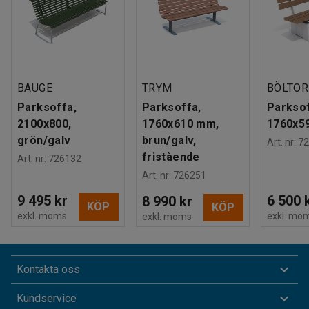
BAUGE
TRYM
BÖLTO
Parksoffa,
Parksoffa,
Parksof
2100x800,
1760x610 mm,
1760x5
grön/galv
brun/galv,
Art. nr
:
72
fristående
Art. nr
:
726132
Art. nr
:
726251
9 495 kr
6 500 
8 990 kr
KÖP
KÖP
exkl. moms
exkl. mo
exkl. moms
Kontakta oss
Kundservice