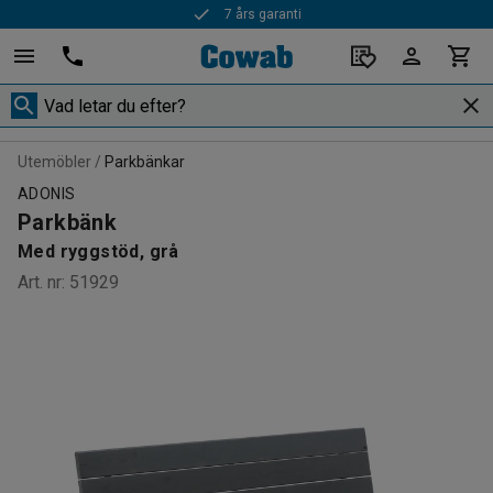
7 års garanti
Utemöbler
Parkbänkar
ADONIS
Parkbänk
Med ryggstöd, grå
Art. nr
:
51929