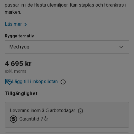
passar in i de flesta utemiljöer. Kan staplas och förankras i
marken.
Läs mer
Ryggalternativ
Med rygg
Med rygg
4 695 kr
exkl. moms
Utan rygg
Lägg till i inköpslistan
Tillgänglighet
Leverans inom 3
5 arbetsdagar
‑
Garantitid 7 år