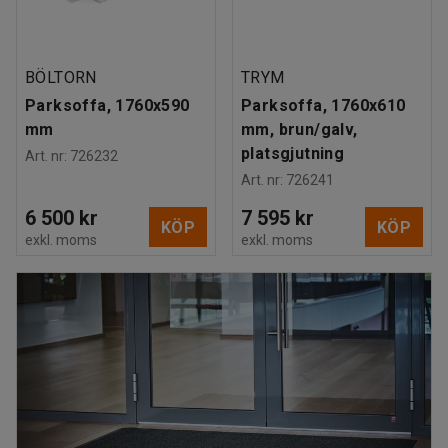
BÖLTORN
TRYM
Parksoffa, 1760x590
Parksoffa, 1760x610
mm
mm, brun/galv,
platsgjutning
Art. nr
:
726232
Art. nr
:
726241
6 500 kr
7 595 kr
KÖP
KÖP
exkl. moms
exkl. moms