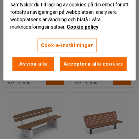
samtycker du till lagring av cookies på din enhet för att
förbättra navigeringen på webbplatsen, analysera
webbplatsens användning och bistå i våra
marknadsföringsinsatser.
Cookie policy
Finns i flera utföranden
ADONIS
BAUGE
Cookie-inställningar
Parkbänk, med
Parksoffa, 2100x800,
ryggstöd, grå
grön/galv
Avvisa alla
Acceptera alla cookies
Art. nr
:
51929
Art. nr
:
726132
4 695 kr
9 495 kr
KÖP
KÖP
exkl. moms
exkl. moms