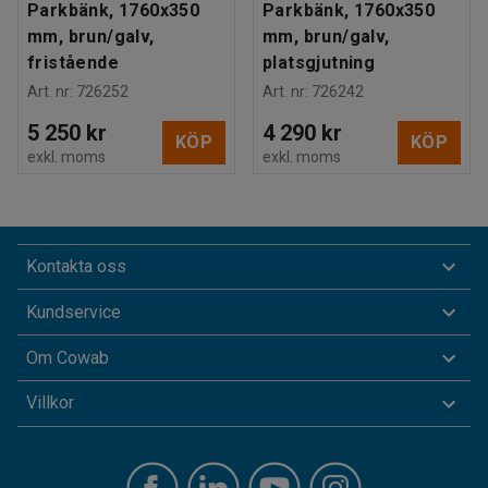
Parkbänk, 1760x350
Parkbänk, 1760x350
mm, brun/galv,
mm, brun/galv,
fristående
platsgjutning
Art. nr
:
726252
Art. nr
:
726242
5 250 kr
4 290 kr
KÖP
KÖP
exkl. moms
exkl. moms
Kontakta oss
Kundservice
Om Cowab
Villkor