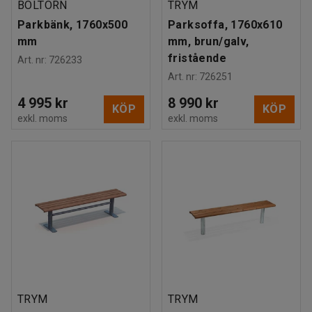
BÖLTORN
TRYM
Parkbänk, 1760x500
Parksoffa, 1760x610
mm
mm, brun/galv,
fristående
Art. nr
:
726233
Art. nr
:
726251
4 995 kr
8 990 kr
KÖP
KÖP
exkl. moms
exkl. moms
TRYM
TRYM