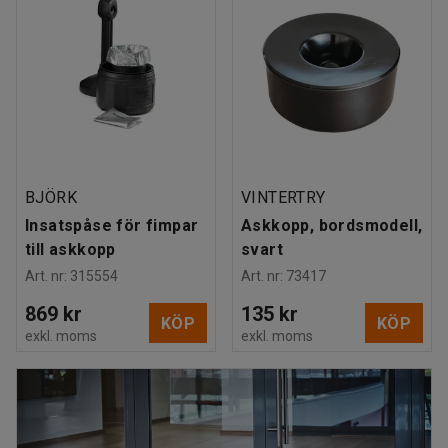
BJÖRK
VINTERTRY
Insatspåse för fimpar
Askkopp, bordsmodell,
till askkopp
svart
Art. nr
:
315554
Art. nr
:
73417
869 kr
135 kr
KÖP
KÖP
exkl. moms
exkl. moms