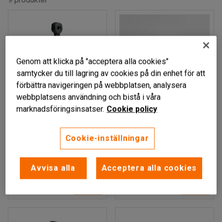
Genom att klicka på "acceptera alla cookies"
samtycker du till lagring av cookies på din enhet för att
förbättra navigeringen på webbplatsen, analysera
webbplatsens användning och bistå i våra
marknadsföringsinsatser.
Cookie policy
BJÖRK
VINTERTRY
Askkopp, fristående,
Askkopp, vägghängd,
Cookie-inställningar
höjd: 980 mm, svart
höjd: 170 mm, svart
Art. nr
:
315552
Art. nr
:
126822
Avvisa alla
Acceptera alla cookies
1 405 kr
275 kr
KÖP
KÖP
exkl. moms
exkl. moms