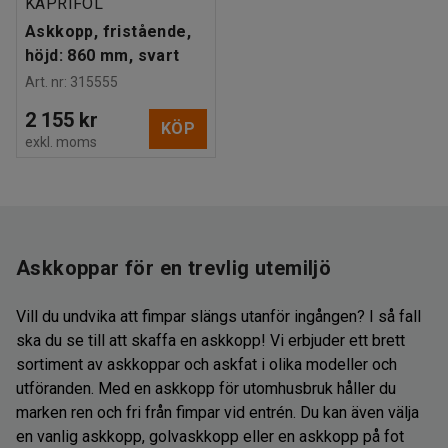
KAPRIFOL
Askkopp, fristående,
höjd: 860 mm, svart
Art. nr
:
315555
2 155 kr
KÖP
exkl. moms
Askkoppar för en trevlig utemiljö
Vill du undvika att fimpar slängs utanför ingången? I så fall
ska du se till att skaffa en askkopp! Vi erbjuder ett brett
sortiment av askkoppar och askfat i olika modeller och
utföranden. Med en askkopp för utomhusbruk håller du
marken ren och fri från fimpar vid entrén. Du kan även välja
en vanlig askkopp, golvaskkopp eller en askkopp på fot