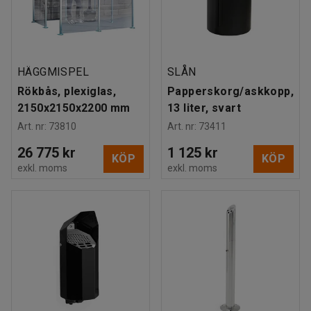
HÄGGMISPEL
SLÅN
Rökbås, plexiglas,
Papperskorg/askkopp,
2150x2150x2200 mm
13 liter, svart
Art. nr
:
73810
Art. nr
:
73411
26 775 kr
1 125 kr
KÖP
KÖP
exkl. moms
exkl. moms