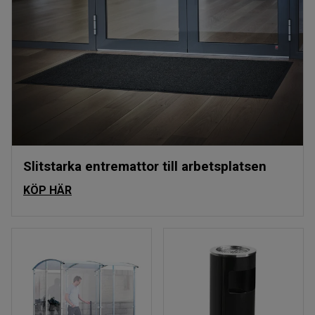
Slitstarka entremattor till arbetsplatsen
KÖP HÄR