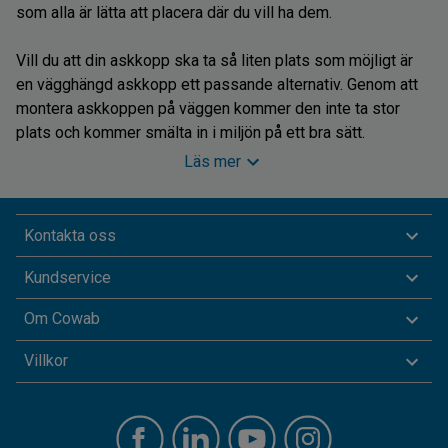
som alla är lätta att placera där du vill ha dem.
Vill du att din askkopp ska ta så liten plats som möjligt är
en vägghängd askkopp ett passande alternativ. Genom att
montera askkoppen på väggen kommer den inte ta stor
plats och kommer smälta in i miljön på ett bra sätt.
Läs mer
Alla våra askkoppar för utomhusbruk bidrar till en renare
utemiljö och kan användas på rastplatser, uteserveringar
och andra offentliga miljöer.
Kontakta oss
Kundservice
Praktiska askkoppar och rökbås
Hos oss kan du hitta en praktisk papperskorg med askkopp
Om Cowab
som gör att du får en 2-i-1-lösning för skräp- och
Villkor
fimpahantering. Askkoppen sitter då på papperskorgen
övre del och själva soptunnan sitter under. En
säkerhetsaskkopp är ett bra alternativ om du vill vara säker
på att en fimp inte ska ta fyr och starta en brand. Våra