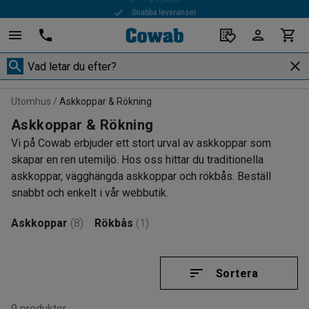
Snabba leveranser
Utomhus
Askkoppar & Rökning
Askkoppar & Rökning
Vi på Cowab erbjuder ett stort urval av askkoppar som
skapar en ren utemiljö. Hos oss hittar du traditionella
askkoppar, vägghängda askkoppar och rökbås. Beställ
snabbt och enkelt i vår webbutik.
Askkoppar
(8)
Rökbås
(1)
Sortera
9 produkter