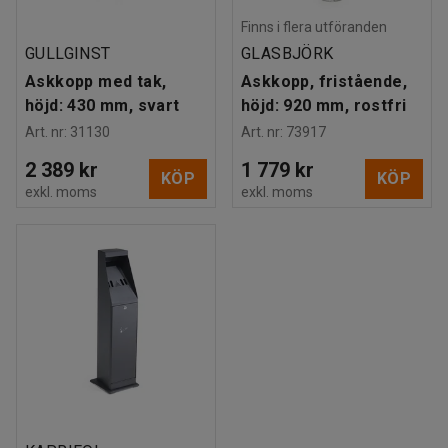
Finns i flera utföranden
GULLGINST
GLASBJÖRK
Askkopp med tak,
Askkopp, fristående,
höjd: 430 mm, svart
höjd: 920 mm, rostfri
Art. nr
:
31130
Art. nr
:
73917
2 389 kr
1 779 kr
KÖP
KÖP
exkl. moms
exkl. moms