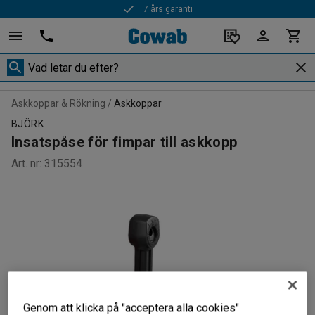
7 års garanti
Askkoppar & Rökning
Askkoppar
BJÖRK
Insatspåse för fimpar till askkopp
Art. nr
:
315554
Genom att klicka på "acceptera alla cookies"