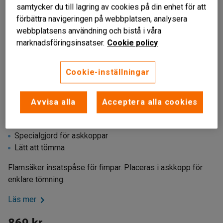
samtycker du till lagring av cookies på din enhet för att
förbättra navigeringen på webbplatsen, analysera
webbplatsens användning och bistå i våra
marknadsföringsinsatser.
Cookie policy
Cookie-inställningar
Avvisa alla
Acceptera alla cookies
Liknande produkter
Flamsäker
Specialgjord för askkoppar
Lätt att tömma
Flamsäker insatspåse för fimpar. Placeras i askkopp för
enklare tömning.
Läs mer
869 kr