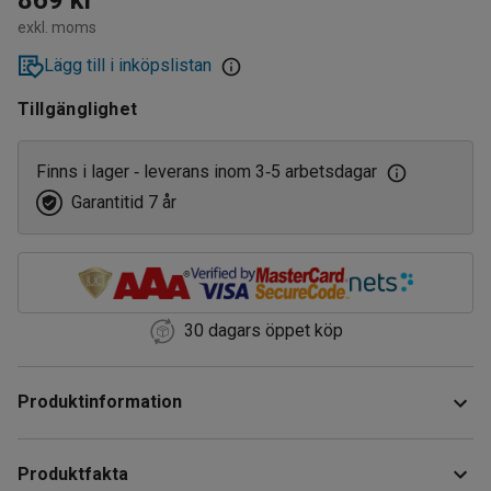
exkl. moms
Lägg till i inköpslistan
Tillgänglighet
Finns i lager
leverans inom 3
5 arbetsdagar
‑
‑
Garantitid 7 år
30 dagars öppet köp
Produktinformation
Smart och flamsäker insatspåse för askkoppar. Gör det
Produktfakta
enklare och mer hygieniskt att tömma askkoppen. När