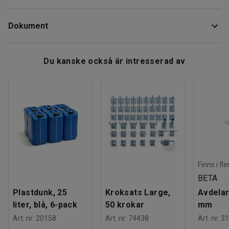
påsen är full lyfts den ut, försluts med medföljande klämma
Höjd
:
450
mm
och kastas.
Dokument
Bredd
:
500
mm
Rek. antal personer för hantering
:
1
Påsen är tillverkad i aluminium och säljs i förpackningar om
Estimerad hanteringstid/person
:
5
Min
Ladda ner skötselråd
10 stycken.
Du kanske också är intresserad av
Vikt
:
0,6
kg
Finns i fl
BETA
Plastdunk, 25
Kroksats Large,
Avdelar
liter, blå, 6-pack
50 krokar
mm
Art. nr
:
20158
Art. nr
:
74438
Art. nr
:
31