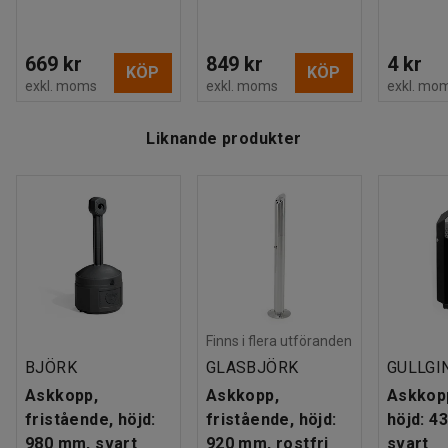
669 kr
849 kr
4 kr
KÖP
KÖP
exkl. moms
exkl. moms
exkl. mo
Liknande produkter
Finns i flera utföranden
BJÖRK
GLASBJÖRK
GULLGI
Askkopp,
Askkopp,
Askkop
fristående, höjd:
fristående, höjd:
höjd: 4
980 mm, svart
920 mm, rostfri
svart