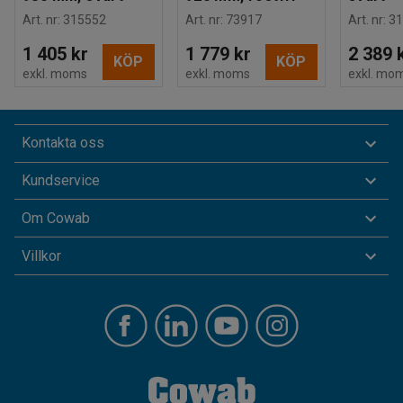
Art. nr
:
315552
Art. nr
:
73917
Art. nr
:
31
1 405 kr
1 779 kr
2 389 
KÖP
KÖP
exkl. moms
exkl. moms
exkl. mo
Kontakta oss
Kundservice
Om Cowab
Villkor