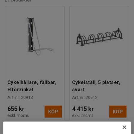
Cykelhållare, fällbar,
Cykelställ, 5 platser,
Elförzinkat
svart
Art. nr
:
20913
Art. nr
:
20912
655 kr
4 415 kr
KÖP
KÖP
exkl. moms
exkl. moms