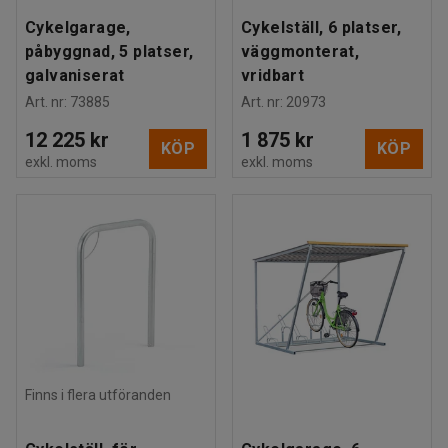
Cykelgarage,
Cykelställ, 6 platser,
påbyggnad, 5 platser,
väggmonterat,
galvaniserat
vridbart
Art. nr
:
73885
Art. nr
:
20973
12 225 kr
1 875 kr
KÖP
KÖP
exkl. moms
exkl. moms
Finns i flera utföranden