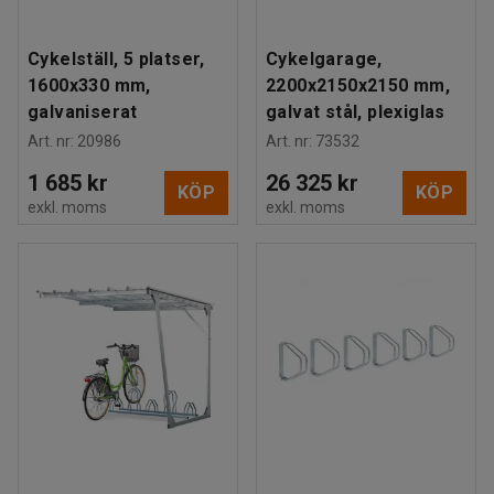
Cykelställ, 5 platser,
Cykelgarage,
1600x330 mm,
2200x2150x2150 mm,
galvaniserat
galvat stål, plexiglas
Art. nr
:
20986
Art. nr
:
73532
1 685 kr
26 325 kr
KÖP
KÖP
exkl. moms
exkl. moms