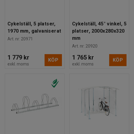
Cykelställ, 5 platser,
Cykelställ, 45° vinkel, 5
1970 mm, galvaniserat
platser, 2000x280x320
mm
Art. nr
:
20971
Art. nr
:
20920
1 779 kr
1 765 kr
KÖP
KÖP
exkl. moms
exkl. moms