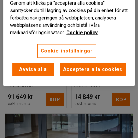
Genom att klicka på "acceptera alla cookies"
samtycker du till lagring av cookies på din enhet för att
förbättra navigeringen på webbplatsen, analysera
webbplatsens användning och bistå i våra
marknadsföringsinsatser.
Cookie policy
Cookie-inställningar
Avvisa alla
Acceptera alla cookies
Cykelgarage,
Cykelgarage, 5 cyklar,
grundsektion, låsbart
galvaniserat
Art. nr
:
20921
Art. nr
:
73886
91 649 kr
14 849 kr
KÖP
KÖP
exkl. moms
exkl. moms