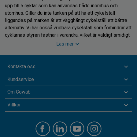
upp till 5 cyklar som kan användas både inomhus och
utomhus. Gillar du inte tanken på att ha ett cykelställ
liggandes på marken är ett vägghängt cykelställ ett bättre
alternativ. Vi har också vridbara cykelställ som förhindrar att
cyklarnas styren fastnar i varandra, vilket är väldigt smidigt
när det kan vara trångt och bökigt att parkera cykeln.
Läs mer
Cykelställ med byglar i olika höjd gör att du undviker att
fastna med cykelstyret i andra cyklar när det är trångt.
Kontakta oss
Kundservice
Cykelskjul och cykelgarage
Då cyklar oftast förvaras utomhus kan det vara bra att
Om Cowab
försöka skydda dem mot väder och vind. Med cykelskjul
Villkor
och praktiska cykelgarage från Cowab gör du just det. Våra
cykelställ med tak och cykelgarage finns i en mängd olika
modeller, och de kan beställas med eller utan medföljande
cykelställ.