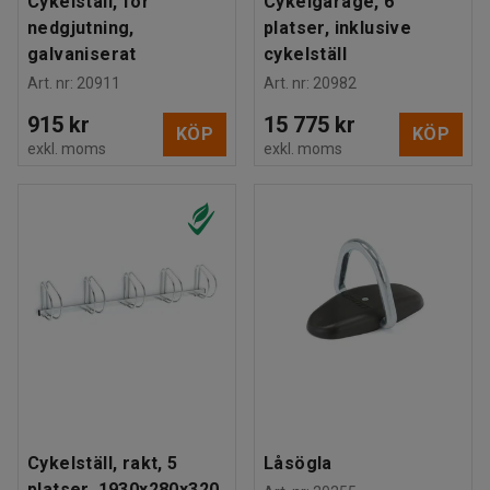
Cykelställ, för
Cykelgarage, 6
nedgjutning,
platser, inklusive
galvaniserat
cykelställ
Art. nr
:
20911
Art. nr
:
20982
915 kr
15 775 kr
KÖP
KÖP
exkl. moms
exkl. moms
Cykelställ, rakt, 5
Låsögla
platser, 1930x280x320