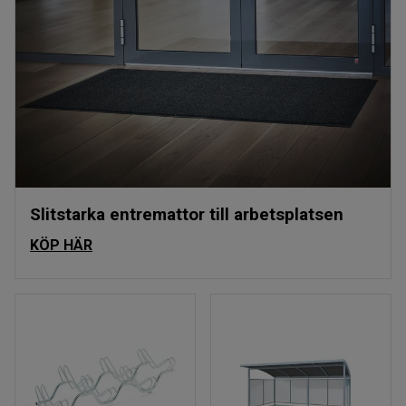
Slitstarka entremattor till arbetsplatsen
KÖP HÄR