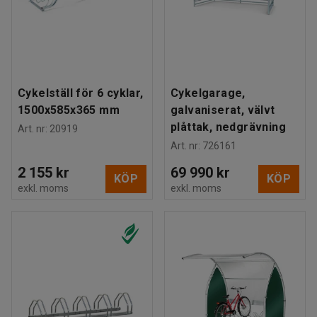
Cykelställ för 6 cyklar,
Cykelgarage,
1500x585x365 mm
galvaniserat, välvt
plåttak, nedgrävning
Art. nr
:
20919
Art. nr
:
726161
2 155 kr
69 990 kr
KÖP
KÖP
exkl. moms
exkl. moms