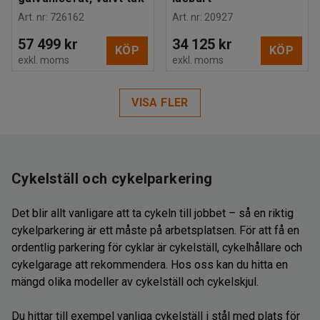
Art. nr
:
726162
Art. nr
:
20927
57 499 kr
34 125 kr
KÖP
KÖP
exkl. moms
exkl. moms
VISA FLER
Cykelställ och cykelparkering
Det blir allt vanligare att ta cykeln till jobbet – så en riktig
cykelparkering är ett måste på arbetsplatsen. För att få en
ordentlig parkering för cyklar är cykelställ, cykelhållare och
cykelgarage att rekommendera. Hos oss kan du hitta en
mängd olika modeller av cykelställ och cykelskjul.
Du hittar till exempel vanliga cykelställ i stål med plats för