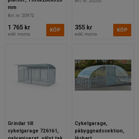
Art. nr
:
20255
mm
Art. nr
:
20972
1 765 kr
355 kr
KÖP
KÖP
exkl. moms
exkl. moms
Grindar till
Cykelgarage,
cykelgarage 726161,
påbyggnadssektion,
galvaniserat, välvt tak
låsbart