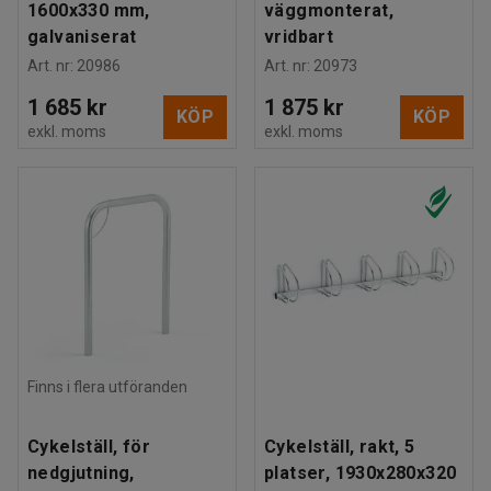
1600x330 mm,
väggmonterat,
galvaniserat
vridbart
Art. nr
:
20986
Art. nr
:
20973
1 685 kr
1 875 kr
KÖP
KÖP
exkl. moms
exkl. moms
Finns i flera utföranden
Cykelställ, för
Cykelställ, rakt, 5
nedgjutning,
platser, 1930x280x320