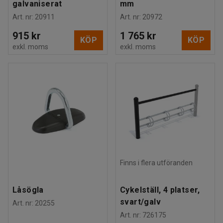
galvaniserat
mm
Art. nr
:
20911
Art. nr
:
20972
915 kr
1 765 kr
KÖP
KÖP
exkl. moms
exkl. moms
Finns i flera utföranden
Låsögla
Cykelställ, 4 platser,
svart/galv
Art. nr
:
20255
Art. nr
:
726175