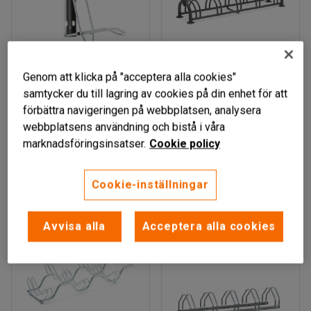
Genom att klicka på "acceptera alla cookies"
samtycker du till lagring av cookies på din enhet för att
Cykelhållare, fällbar,
Cykelställ, 5 platser,
förbättra navigeringen på webbplatsen, analysera
Elförzinkat
svart
webbplatsens användning och bistå i våra
marknadsföringsinsatser.
Cookie policy
Art. nr
:
20913
Art. nr
:
20912
655 kr
4 415 kr
KÖP
KÖP
Cookie-inställningar
exkl. moms
exkl. moms
Avvisa alla
Acceptera alla cookies