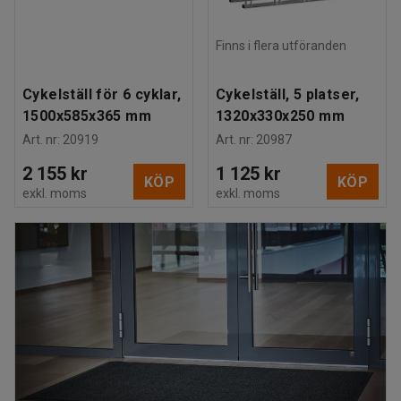
Finns i flera utföranden
Cykelställ för 6 cyklar,
Cykelställ, 5 platser,
1500x585x365 mm
1320x330x250 mm
Art. nr
:
20919
Art. nr
:
20987
2 155 kr
1 125 kr
KÖP
KÖP
exkl. moms
exkl. moms