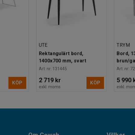
UTE
TRYM
Rektangulärt bord,
Bord, 
1400x700 mm, svart
brun/ga
Art. nr
:
131445
Art. nr
:
7
2 719 kr
5 990 
KÖP
KÖP
exkl. moms
exkl. mo