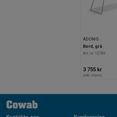
ADONIS
Bord, grå
Art. nr
:
12789
3 755 kr
exkl. moms