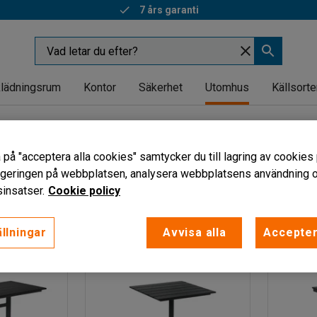
7 års garanti
lädningsrum
Kontor
Säkerhet
Utomhus
Källsorte
 på "acceptera alla cookies" samtycker du till lagring av cookies 
vigeringen på webbplatsen, analysera webbplatsens användning oc
Bredd
Bordsskiva
Färg bordsskiva
Visa fler filter
insatser.
Cookie policy
llningar
Avvisa alla
Accepter
NYHE