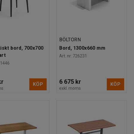
BÖLTORN
iskt bord, 700x700
Bord, 1300x660 mm
art
Art. nr
:
726231
31446
kr
6 675 kr
KÖP
KÖP
ms
exkl. moms