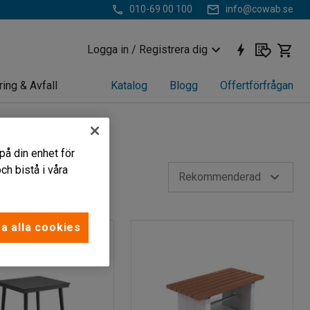
010-69 00 100
info@cowab.se
Logga in / Registrera dig
ring & Avfall
Katalog
Blogg
Offertförfrågan
på din enhet för
h bistå i våra
Rekommenderad
a alla cookies
T