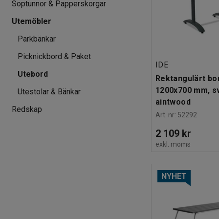
Soptunnor & Papperskorgar
Utemöbler
Parkbänkar
Picknickbord & Paket
IDE
Utebord
Rektangulärt bo
1200x700 mm, sv
Utestolar & Bänkar
aintwood
Redskap
Art. nr
:
52292
2 109 kr
exkl. moms
NYHET