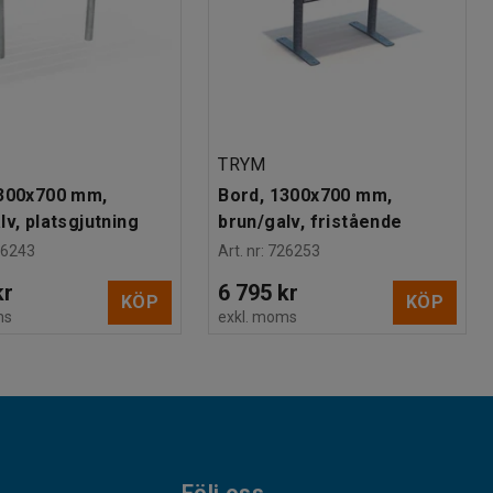
TRYM
1300x700 mm,
Bord, 1300x700 mm,
lv, platsgjutning
brun/galv, fristående
26243
Art. nr
:
726253
kr
6 795 kr
KÖP
KÖP
ms
exkl. moms