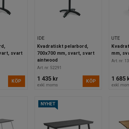
IDE
UTE
rd,
Kvadratiskt pelarbord,
Kvadrat
art, svart
700x700 mm, svart, svart
mm, sv
aintwood
Art. nr
:
1
Art. nr
:
52291
1 435 kr
1 685 
KÖP
KÖP
exkl. moms
exkl. mo
NYHET