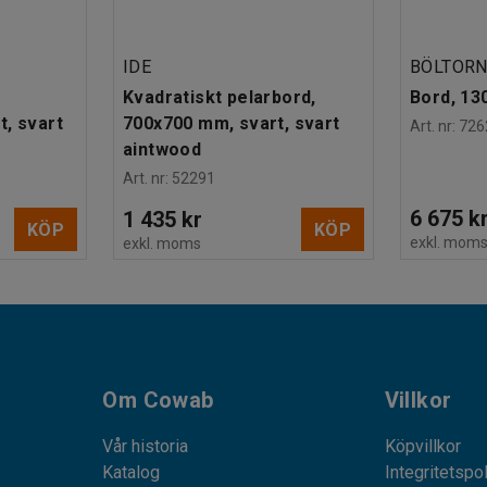
IDE
BÖLTOR
Kvadratiskt pelarbord,
Bord, 1
, svart
700x700 mm, svart, svart
Art. nr
:
726
aintwood
Art. nr
:
52291
6 675 k
1 435 kr
KÖP
KÖP
exkl. mom
exkl. moms
Om Cowab
Villkor
Vår historia
Köpvillkor
Katalog
Integritetspo