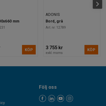
N
ADONIS
300x660 mm
Bord, grå
231
Art. nr
:
12789
r
3 755 kr
KÖP
KÖP
s
exkl. moms
Följ oss
licy