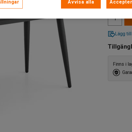
llningar
Avvisa alla
Accepter
exkl. moms
Lägg till
Tillgäng
Finns i l
Garan