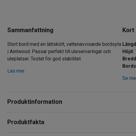
Sammanfattning
Kort
Stort bord med en lättskött, vattenavvisande bordsyta
Läng
i Aintwood. Passar perfekt till uteserveringar och
Höjd
:
uteplatser. Testat för god stabilitet.
Bred
Bords
Läs mer
Se mer
Produktinformation
Stabilt och enkelt utebord som passar utmärkt till uteplatsen
Produktfakta
miljöer.
Längd
:
1400
mm