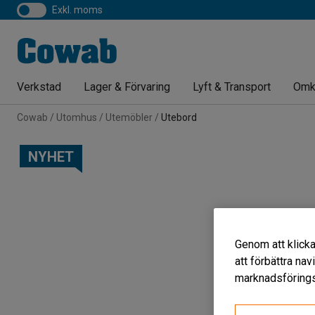
exkl. moms
Verkstad
Lager & Förvaring
Lyft & Transport
Omk
Cowab
Utomhus
Utemöbler
Utebord
NYHET
Genom att klicka
att förbättra na
marknadsförings