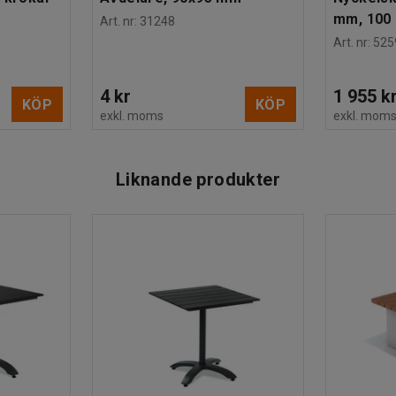
mm, 100 
Art. nr
:
31248
Art. nr
:
525
4 kr
1 955 k
KÖP
KÖP
exkl. moms
exkl. mom
Liknande produkter