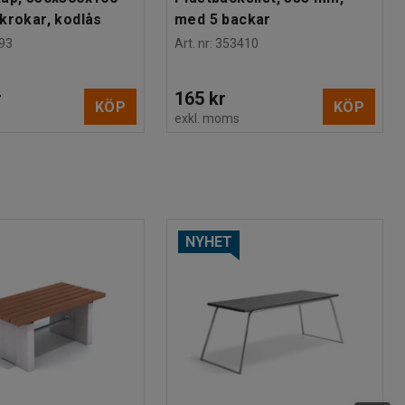
krokar, kodlås
med 5 backar
93
Art. nr
:
353410
r
165 kr
KÖP
KÖP
s
exkl. moms
NYHET