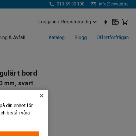
010-69 00 100
info@cowab.se
Logga in / Registrera dig
ring & Avfall
Katalog
Blogg
Offertförfrågan
gulärt bord
0 mm, svart
445
husbruk
på din enhet för
fritt
h bistå i våra
a fötter
r