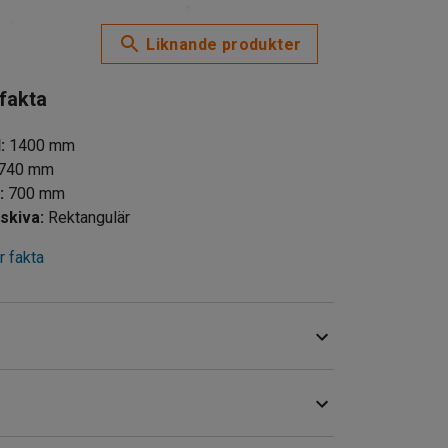
Liknande produkter
 fakta
d
:
1400
mm
740
mm
d
:
700
mm
skiva
:
Rektangulär
 fakta
 vid kontoret, uteserveringar och andra liknande