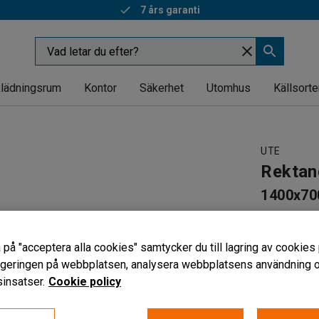
7 års garanti
lädningsrum
Kontor
Säkerhet
Utomhus
Källsorte
UTE
Rektan
1400x70
Art. nr
:
131
För utom
 på "acceptera alla cookies" samtycker du till lagring av cookies 
Underhålls
vigeringen på webbplatsen, analysera webbplatsens användning oc
Justerbar
insatser.
Cookie policy
2 719 k