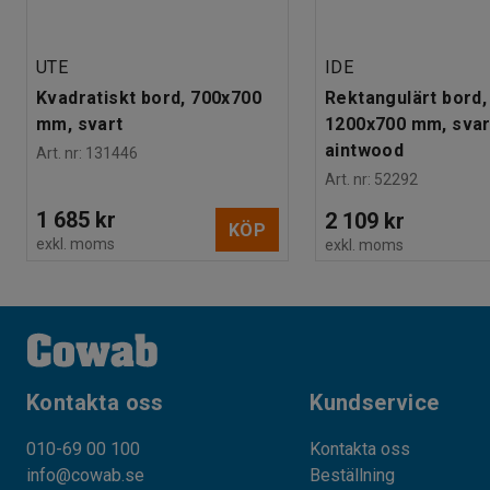
UTE
IDE
Kvadratiskt bord, 700x700
Rektangulärt bord,
mm, svart
1200x700 mm, svart
aintwood
Art. nr
:
131446
Art. nr
:
52292
1 685 kr
2 109 kr
KÖP
exkl. moms
exkl. moms
Kontakta oss
Kundservice
010-69 00 100
Kontakta oss
info@cowab.se
Beställning