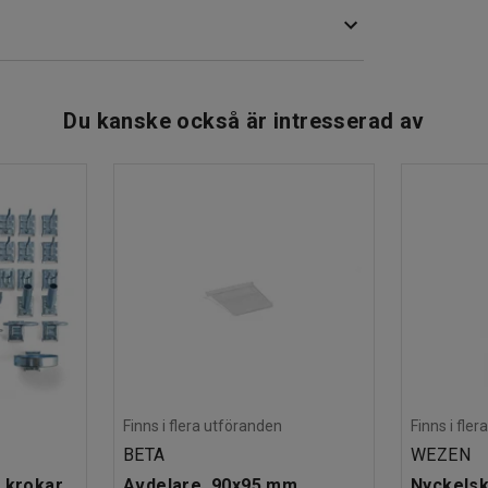
n vill sitta många runt samma bord. Det går
e plastmaterial som tål utomhusbruk. Materialet
justerbara fötter.
Du kanske också är intresserad av
skapa en trevlig sittgrupp.
Finns i flera utföranden
Finns i fle
BETA
WEZEN
 krokar
Avdelare, 90x95 mm
Nyckelsk