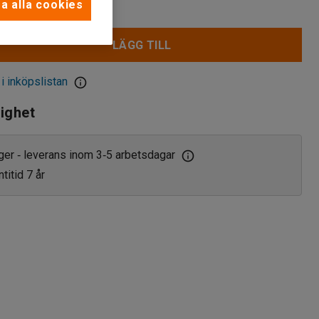
a alla cookies
LÄGG TILL
 i inköpslistan
lighet
ager
leverans inom 3
5 arbetsdagar
‑
‑
titid 7 år