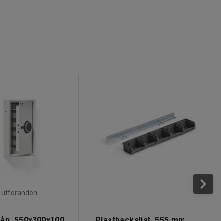
ra utföranden
åp, 550x300x100
Plastbackslist, 555 mm,