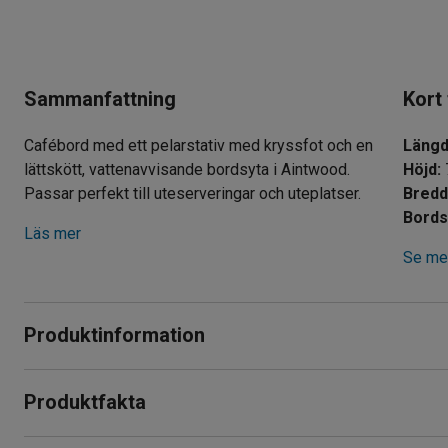
Sammanfattning
Kort
Cafébord med ett pelarstativ med kryssfot och en
Läng
lättskött, vattenavvisande bordsyta i Aintwood.
Höjd
:
Passar perfekt till uteserveringar och uteplatser.
Bred
Bords
Läs mer
Se mer
Produktinformation
Stabilt och enkelt cafébord som passar utmärkt till uteplatse
Produktfakta
miljöer.
Längd
:
700
mm