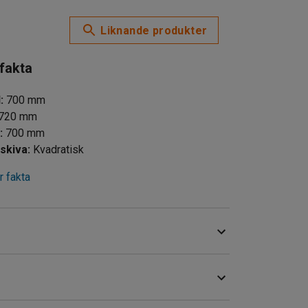
Liknande produkter
 fakta
d
:
700
mm
720
mm
d
:
700
mm
skiva
:
Kvadratisk
 fakta
n vid kontoret, uteserveringar och andra liknande