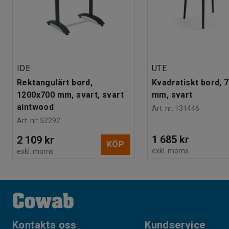
IDE
UTE
Rektangulärt bord,
Kvadratiskt bord, 
1200x700 mm, svart, svart
mm, svart
aintwood
Art. nr
:
131446
Art. nr
:
52292
1 685 kr
2 109 kr
KÖP
exkl. moms
exkl. moms
Kontakta oss
Kundservice