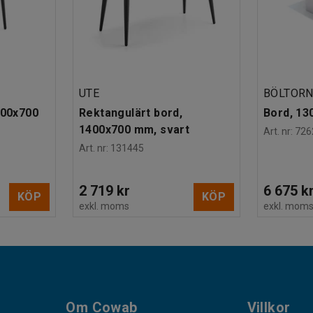
UTE
BÖLTOR
700x700
Rektangulärt bord,
Bord, 1
1400x700 mm, svart
Art. nr
:
726
Art. nr
:
131445
2 719 kr
6 675 k
KÖP
KÖP
exkl. moms
exkl. mom
Om Cowab
Villkor