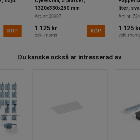
, höjd:
Cykelställ, 5 platser,
Pappers
1320x330x250 mm
liter, sva
Art. nr
:
20987
Art. nr
:
734
1 125 kr
1 125 k
KÖP
KÖP
exkl. moms
exkl. mom
Du kanske också är intresserad av