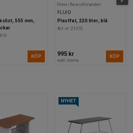
Finns i flera utföranden
FLUID
kslist, 555 mm,
Plastfat, 220 liter, blå
ackar
Art. nr
:
21375
410
995 kr
KÖP
KÖP
s
exkl. moms
NYHET