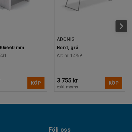
N
ADONIS
300x660 mm
Bord, grå
231
Art. nr
:
12789
r
3 755 kr
KÖP
KÖP
s
exkl. moms
Följ oss