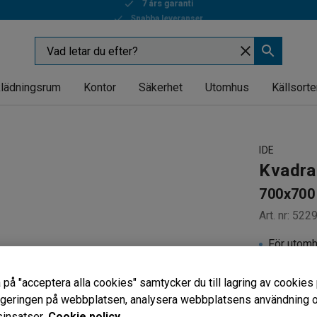
Snabba leveranser
lädningsrum
Kontor
Säkerhet
Utomhus
Källsorte
IDE
Kvadra
700x700 
Art. nr
:
522
För utom
Pelarstat
Bordsski
 på "acceptera alla cookies" samtycker du till lagring av cookies 
vigeringen på webbplatsen, analysera webbplatsens användning oc
1 435 k
insatser.
Cookie policy