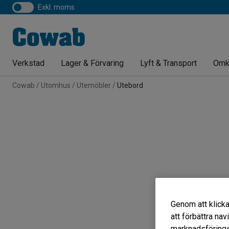
exkl. moms
Verkstad
Lager & Förvaring
Lyft & Transport
Omk
Cowab
Utomhus
Utemöbler
Utebord
Genom att klicka
att förbättra na
marknadsförings