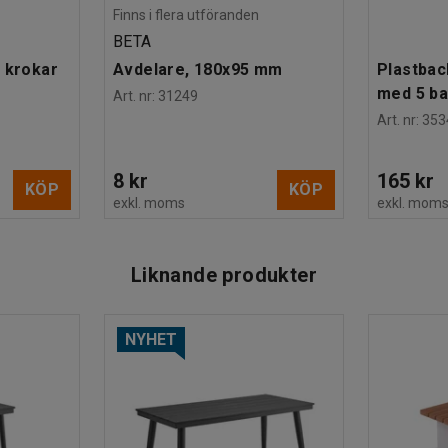
Finns i flera utföranden
BETA
 krokar
Avdelare, 180x95 mm
Plastbac
med 5 b
Art. nr
:
31249
Art. nr
:
353
8 kr
165 kr
KÖP
KÖP
exkl. moms
exkl. mom
Liknande produkter
NYHET