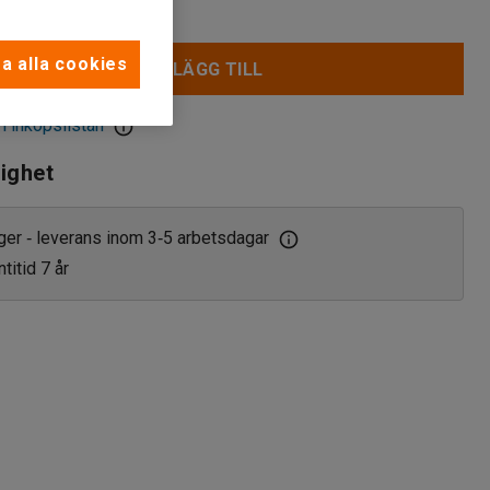
a alla cookies
LÄGG TILL
 i inköpslistan
lighet
ager
leverans inom 3
5 arbetsdagar
‑
‑
titid 7 år