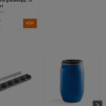
korg/askkopp, 13
rt
11
r
KÖP
s