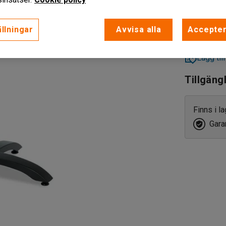
exkl. moms
llningar
Avvisa alla
Accepter
Lägg till
Tillgäng
Finns i l
Garan