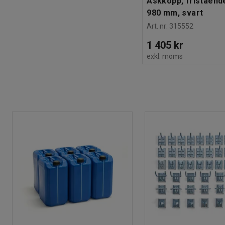
Askkopp, fristående
980 mm, svart
Art. nr
:
315552
1 405 kr
exkl. moms