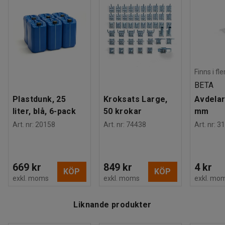
Finns i fl
BETA
Plastdunk, 25
Kroksats Large,
Avdelar
liter, blå, 6-pack
50 krokar
mm
Art. nr
:
20158
Art. nr
:
74438
Art. nr
:
31
669 kr
849 kr
4 kr
KÖP
KÖP
exkl. moms
exkl. moms
exkl. mo
Liknande produkter