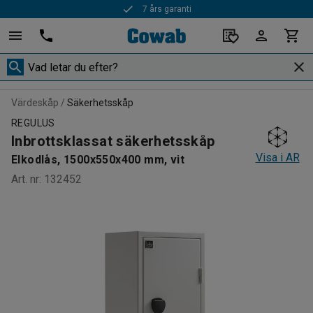
7 års garanti
Värdeskåp
Säkerhetsskåp
REGULUS
Inbrottsklassat säkerhetsskåp
Visa i AR
Elkodlås, 1500x550x400 mm, vit
Art. nr
:
132452