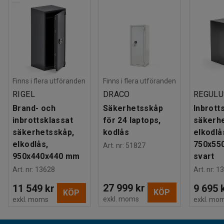
Finns i flera utföranden
Finns i flera utföranden
RIGEL
DRACO
REGULU
Brand- och
Säkerhetsskåp
Inbrott
inbrottsklassat
för 24 laptops,
säkerh
säkerhetsskåp,
kodlås
elkodlå
elkodlås,
750x55
Art. nr
:
51827
950x440x440 mm
svart
Art. nr
:
13628
Art. nr
:
13
27 999 kr
11 549 kr
9 695 
KÖP
KÖP
exkl. moms
exkl. moms
exkl. mo