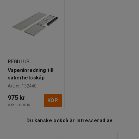
Rek. antal personer för hantering
:
2
Estimerad hanteringstid/person
:
10
Min
Vikt
:
152,01
kg
Montering
:
Levereras monterad
Tester
:
FG approved, SSF 3492
REGULUS
Vapeninredning till
säkerhetsskåp
Art. nr
:
132440
975 kr
KÖP
exkl. moms
Du kanske också är intresserad av