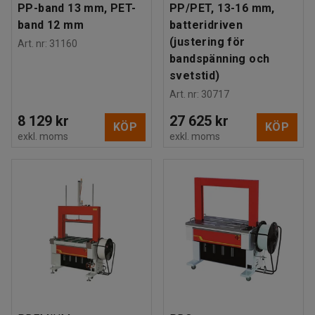
PP-band 13 mm, PET-
PP/PET, 13-16 mm,
band 12 mm
batteridriven
(justering för
Art. nr
:
31160
bandspänning och
svetstid)
Art. nr
:
30717
8 129 kr
27 625 kr
KÖP
KÖP
exkl. moms
exkl. moms