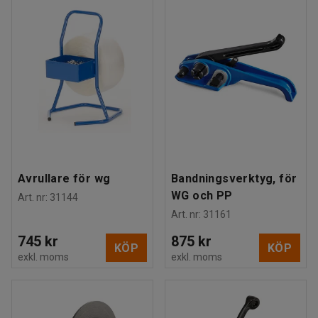
Avrullare för wg
Bandningsverktyg, för
WG och PP
Art. nr
:
31144
Art. nr
:
31161
745 kr
875 kr
KÖP
KÖP
exkl. moms
exkl. moms