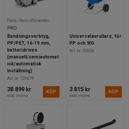
Finns i flera utföranden
PRO
Bandningsverktyg,
Universalavrullare, för
PP/PET, 16-19 mm,
PP och WG
batteridriven
Art. nr
:
25626
(manuell/semiautomat
isk/automatisk
inställning)
Art. nr
:
725679
38 899 kr
3 815 kr
KÖP
KÖP
exkl. moms
exkl. moms