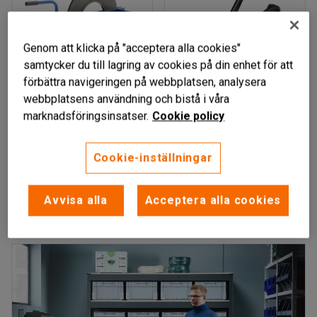
Genom att klicka på "acceptera alla cookies"
samtycker du till lagring av cookies på din enhet för att
förbättra navigeringen på webbplatsen, analysera
webbplatsens användning och bistå i våra
marknadsföringsinsatser.
Cookie policy
Avrullare för stålband
Bandningsverktyg, för
Cookie-inställningar
stålband
Art. nr
:
31145
Art. nr
:
31159
Avvisa alla
Acceptera alla cookies
2 249 kr
8 815 kr
KÖP
KÖP
exkl. moms
exkl. moms