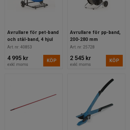
Avrullare för pet-band
Avrullare för pp-band,
och stål-band, 4 hjul
200-280 mm
Art. nr
:
40853
Art. nr
:
25728
4 995 kr
2 545 kr
KÖP
KÖP
exkl. moms
exkl. moms