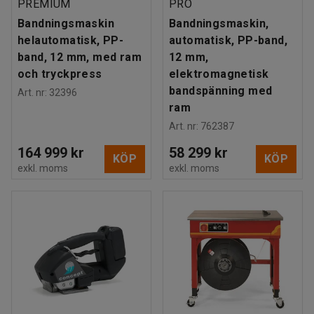
PREMIUM
PRO
Bandningsmaskin
Bandningsmaskin,
helautomatisk, PP-
automatisk, PP-band,
band, 12 mm, med ram
12 mm,
och tryckpress
elektromagnetisk
bandspänning med
Art. nr
:
32396
ram
Art. nr
:
762387
164 999 kr
58 299 kr
KÖP
KÖP
exkl. moms
exkl. moms