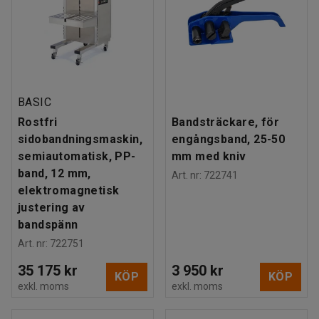
BASIC
Rostfri
Bandsträckare, för
sidobandningsmaskin,
engångsband, 25-50
semiautomatisk, PP-
mm med kniv
band, 12 mm,
Art. nr
:
722741
elektromagnetisk
justering av
bandspänn
Art. nr
:
722751
35 175 kr
3 950 kr
KÖP
KÖP
exkl. moms
exkl. moms