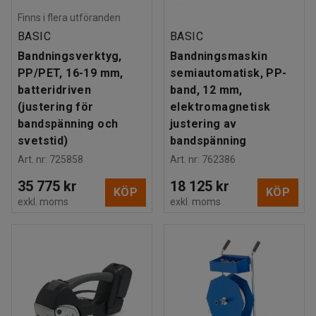
Finns i flera utföranden
BASIC
BASIC
Bandningsverktyg,
Bandningsmaskin
PP/PET, 16-19 mm,
semiautomatisk, PP-
batteridriven
band, 12 mm,
(justering för
elektromagnetisk
bandspänning och
justering av
svetstid)
bandspänning
Art. nr
:
725858
Art. nr
:
762386
35 775 kr
18 125 kr
KÖP
KÖP
exkl. moms
exkl. moms