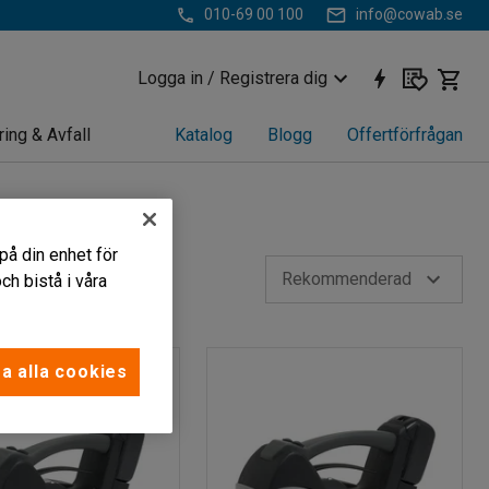
010-69 00 100
info@cowab.se
Logga in / Registrera dig
ring & Avfall
Katalog
Blogg
Offertförfrågan
på din enhet för
Rekommenderad
h bistå i våra
a alla cookies