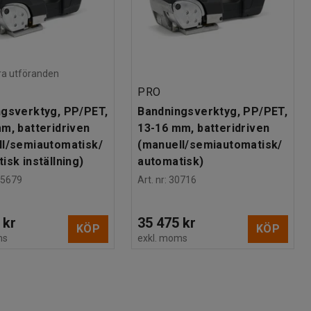
lera utföranden
PRO
gsverktyg, PP/PET,
Bandningsverktyg, PP/PET,
m, batteridriven
13-16 mm, batteridriven
ll/semiautomatisk/
(manuell/semiautomatisk/
isk inställning)
automatisk)
25679
Art. nr
:
30716
 kr
35 475 kr
KÖP
KÖP
ms
exkl. moms