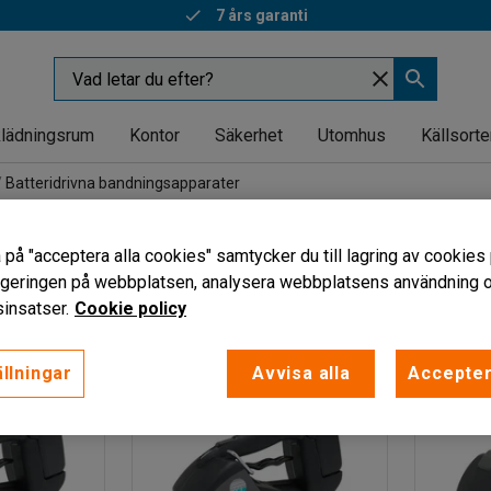
7 års garanti
lädningsrum
Kontor
Säkerhet
Utomhus
Källsorte
Batteridrivna bandningsapparater
na bandningsapparater
 på "acceptera alla cookies" samtycker du till lagring av cookies 
vigeringen på webbplatsen, analysera webbplatsens användning oc
insatser.
Cookie policy
llningar
Avvisa alla
Accepter