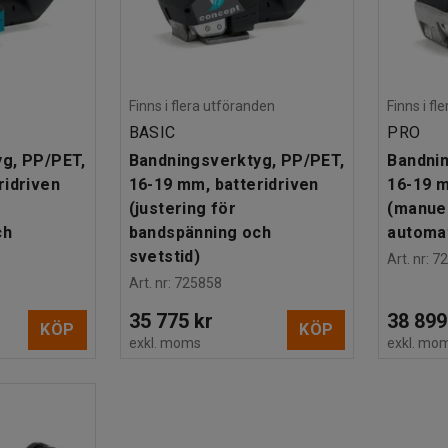
Finns i flera utföranden
Finns i f
BASIC
PRO
g, PP/PET,
Bandningsverktyg, PP/PET,
Bandnin
ridriven
16-19 mm, batteridriven
16-19 m
(justering för
(manue
ch
bandspänning och
automat
svetstid)
Art. nr
:
7
Art. nr
:
725858
35 775 kr
38 899
KÖP
KÖP
exkl. moms
exkl. mo