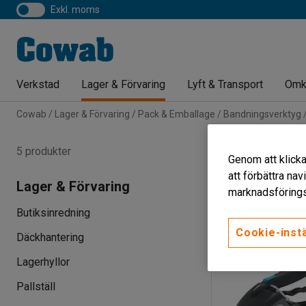
exkl. moms
Verkstad
Lager & Förvaring
Lyft & Transport
Omk
Cowab
Lager & Förvaring
Pack & Emballage
Bandningsverktyg
Batteridriv
5 produkter
Genom att klicka
Dragstyrka
att förbättra na
Lager & Förvaring
marknadsförings
Butiksinredning
Cookie-instä
Däckhantering
Lagerhyllor
Pallställ