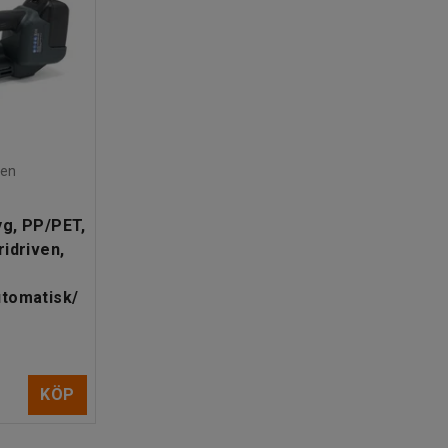
den
g, PP/PET,
idriven,
utomatisk/
KÖP