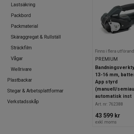
Lastsäkring
Packbord
Packmaterial
Skäraggregat & Rullställ
Sträckfilm
Finns i flera utföran
Vågar
PREMIUM
Bandningsverkty
Wellrivare
13-16 mm, batter
Plastbackar
App styrd
(manuell/semia
Stegar & Arbetsplattformar
automatisk inst
Verkstadsskåp
Art. nr
:
762388
43 599 kr
exkl. moms