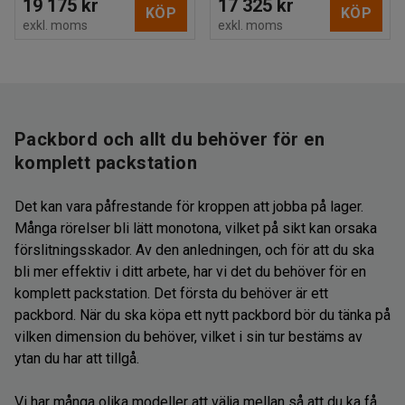
19 175 kr
17 325 kr
KÖP
KÖP
exkl. moms
exkl. moms
Packbord och allt du behöver för en
komplett packstation
Det kan vara påfrestande för kroppen att jobba på lager.
Många rörelser bli lätt monotona, vilket på sikt kan orsaka
förslitningsskador. Av den anledningen, och för att du ska
bli mer effektiv i ditt arbete, har vi det du behöver för en
komplett packstation. Det första du behöver är ett
packbord. När du ska köpa ett nytt packbord bör du tänka på
vilken dimension du behöver, vilket i sin tur bestäms av
ytan du har att tillgå.
Vi har många olika modeller att välja mellan så att du ka få