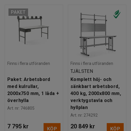
PAKET
Finns i flera utföranden
Finns i flera utföranden
TJÄLSTEN
Paket: Arbetsbord
Komplett höj- och
med kulrullar,
sänkbart arbetsbord,
2000x750 mm, 1 låda +
400 kg, 2000x800 mm,
överhylla
verktygstavla och
hyllplan
Art. nr
:
746805
Art. nr
:
274292
7 795 kr
20 849 kr
KÖP
KÖP