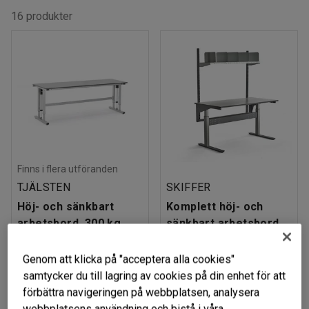
16 produkter
Finns i flera utföranden
TJÄLSTEN
SKIFFER
Höj- och sänkbart
Komplett höj- och
arbetsbord, 300 kg,
sänkbart arbetsbord,
2500x800 mm, ljusgrå
200 kg, 1600x800 mm,
hyllplan med avdelare
Art. nr
:
35270
Genom att klicka på "acceptera alla cookies"
Art. nr
:
35362
samtycker du till lagring av cookies på din enhet för att
förbättra navigeringen på webbplatsen, analysera
16 249 kr
10 849 kr
KÖP
KÖP
webbplatsens användning och bistå i våra