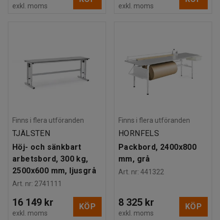
exkl. moms
exkl. moms
Finns i flera utföranden
Finns i flera utföranden
TJÄLSTEN
HORNFELS
Höj- och sänkbart
Packbord, 2400x800
arbetsbord, 300 kg,
mm, grå
2500x600 mm, ljusgrå
Art. nr
:
441322
Art. nr
:
2741111
16 149 kr
8 325 kr
KÖP
KÖP
exkl. moms
exkl. moms