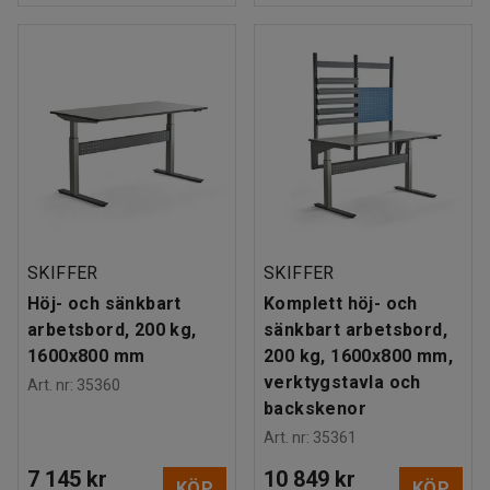
SKIFFER
SKIFFER
Höj- och sänkbart
Komplett höj- och
arbetsbord, 200 kg,
sänkbart arbetsbord,
1600x800 mm
200 kg, 1600x800 mm,
verktygstavla och
Art. nr
:
35360
backskenor
Art. nr
:
35361
7 145 kr
10 849 kr
KÖP
KÖP