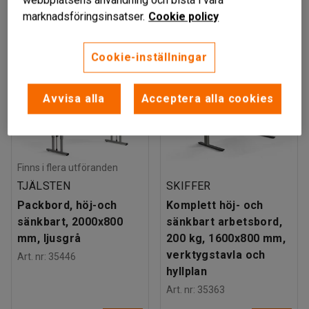
exkl. moms
exkl. moms
marknadsföringsinsatser.
Cookie policy
Cookie-inställningar
Avvisa alla
Acceptera alla cookies
Finns i flera utföranden
TJÄLSTEN
SKIFFER
Packbord, höj-och
Komplett höj- och
sänkbart, 2000x800
sänkbart arbetsbord,
mm, ljusgrå
200 kg, 1600x800 mm,
verktygstavla och
Art. nr
:
35446
hyllplan
Art. nr
:
35363