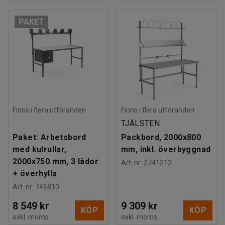
PAKET
Finns i flera utföranden
Finns i flera utföranden
TJÄLSTEN
Paket: Arbetsbord
Packbord, 2000x800
med kulrullar,
mm, inkl. överbyggnad
2000x750 mm, 3 lådor
Art. nr
:
2741212
+ överhylla
Art. nr
:
746810
8 549 kr
9 309 kr
KÖP
KÖP
exkl. moms
exkl. moms