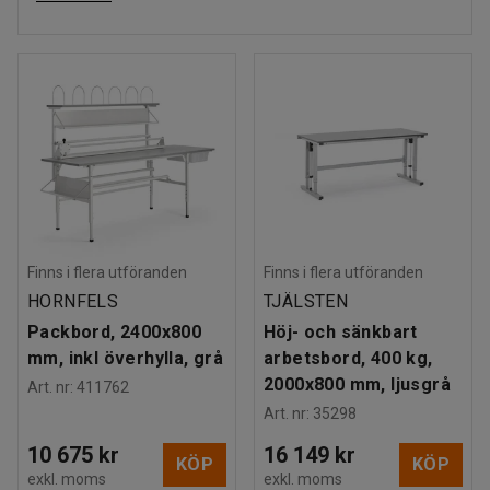
Finns i flera utföranden
Finns i flera utföranden
HORNFELS
TJÄLSTEN
Packbord, 2400x800
Höj- och sänkbart
mm, inkl överhylla, grå
arbetsbord, 400 kg,
2000x800 mm, ljusgrå
Art. nr
:
411762
Art. nr
:
35298
10 675 kr
16 149 kr
KÖP
KÖP
exkl. moms
exkl. moms