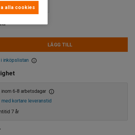
a alla cookies
kr
LÄGG TILL
 i inköpslistan
lighet
 inom 6
8 arbetsdagar
‑
v med kortare leveranstid
titid 7 år
r