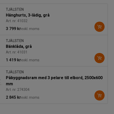
TJÄLSTEN
Hänghurts, 3-lådig, grå
Art. nr: 41032
3 799 kr
exkl. moms
TJÄLSTEN
Bänklåda, grå
Art. nr: 41031
1 419 kr
exkl. moms
TJÄLSTEN
Påbyggnadsram med 3 pelare till elbord, 2500x600
mm
Art. nr: 274304
2 845 kr
exkl. moms