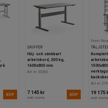
Finns i fle
SKIFFER
TÄLJSTE
Höj- och sänkbart
Komplett
,
arbetsbord, 200 kg,
arbetsbo
grå
1600x800 mm
1500x80
verktygs
Art. nr
:
35360
backske
Art. nr
:
274
7 145 kr
19 175 
KÖP
KÖP
exkl. moms
exkl. mom