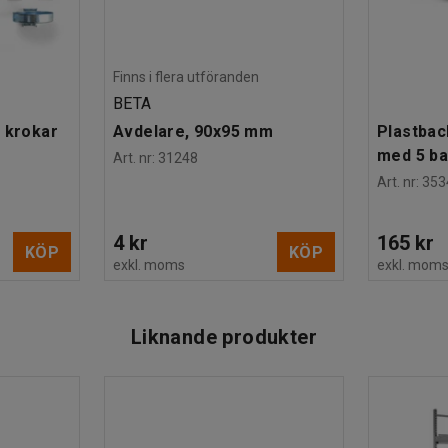
Finns i flera utföranden
BETA
 krokar
Avdelare, 90x95 mm
Plastbac
med 5 b
Art. nr
:
31248
Art. nr
:
353
4 kr
165 kr
KÖP
KÖP
exkl. moms
exkl. mom
Liknande produkter