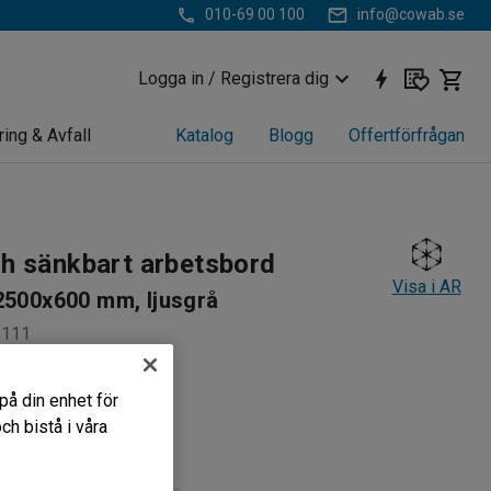
010-69 00 100
info@cowab.se
Logga in / Registrera dig
ring & Avfall
Katalog
Blogg
Offertförfrågan
ch sänkbart arbetsbord
Visa i AR
2500x600 mm, ljusgrå
1111
höj- och sänkfunktion
på din enhet för
struktion
h bistå i våra
arbetsyta