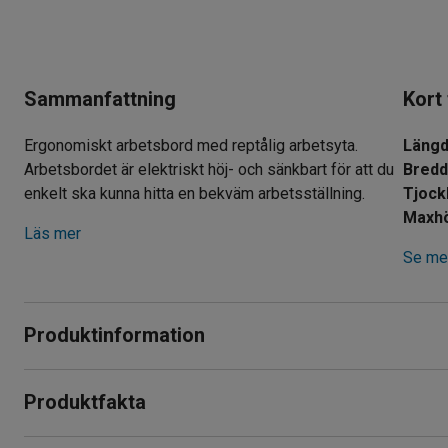
Sammanfattning
Kort
Ergonomiskt arbetsbord med reptålig arbetsyta.
Läng
Arbetsbordet är elektriskt höj- och sänkbart för att du
Bred
enkelt ska kunna hitta en bekväm arbetsställning.
Maxh
Läs mer
Se mer
Produktinformation
Med detta höj- och sänkbara arbetsbord får du möjligheten at
Produktfakta
Höjdjusteringen är elektrisk för att du ska få en bekväm och
justeras efter personen som ska använda arbetsytan.
Längd
:
2500
mm