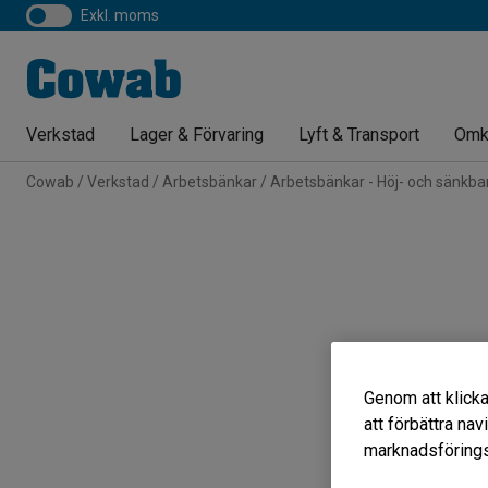
exkl. moms
Verkstad
Lager & Förvaring
Lyft & Transport
Omk
Cowab
Verkstad
Arbetsbänkar
Arbetsbänkar - Höj- och sänkba
Genom att klicka
att förbättra na
marknadsförings