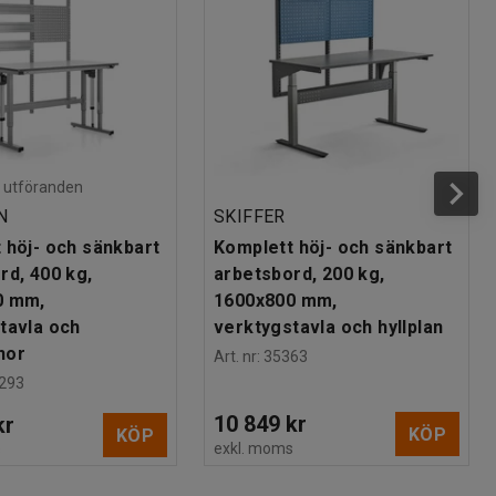
ra utföranden
N
SKIFFER
 höj- och sänkbart
Komplett höj- och sänkbart
rd, 400 kg,
arbetsbord, 200 kg,
0 mm,
1600x800 mm,
tavla och
verktygstavla och hyllplan
nor
Art. nr
:
35363
293
10 849 kr
kr
KÖP
KÖP
exkl. moms
s