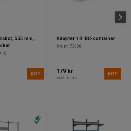
kslist, 555 mm,
Adapter till IBC-container
ackar
Art. nr
:
73938
410
179 kr
KÖP
KÖP
s
exkl. moms