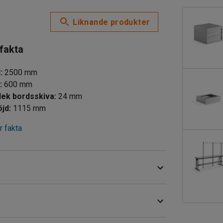
Liknande produkter
 fakta
d
:
2500
mm
d
:
600
mm
Tjocklek bordsskiva
:
24
mm
öjd
:
1115
mm
 fakta
t växla mellan stående och sittande arbete.
 ergonomisk arbetsställning där höjden enkelt