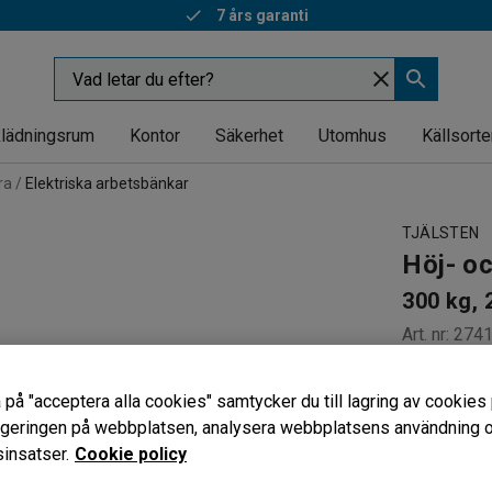
7 års garanti
lädningsrum
Kontor
Säkerhet
Utomhus
Källsorte
ra
Elektriska arbetsbänkar
TJÄLSTEN
Höj- o
300 kg, 
Art. nr
:
274
Eldriven 
 på "acceptera alla cookies" samtycker du till lagring av cookies 
Stabil kon
vigeringen på webbplatsen, analysera webbplatsens användning oc
Reptålig 
insatser.
Cookie policy
Längd (mm)