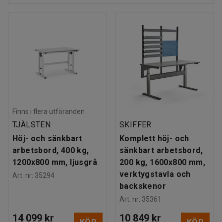
Finns i flera utföranden
TJÄLSTEN
SKIFFER
Höj- och sänkbart
Komplett höj- och
arbetsbord, 400 kg,
sänkbart arbetsbord,
1200x800 mm, ljusgrå
200 kg, 1600x800 mm,
verktygstavla och
Art. nr
:
35294
backskenor
Art. nr
:
35361
14 099 kr
10 849 kr