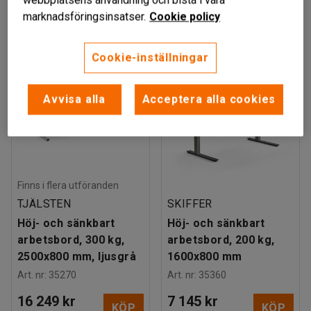
10 849 kr
10 849 kr
KÖP
KÖP
marknadsföringsinsatser.
Cookie policy
exkl. moms
exkl. moms
Cookie-inställningar
Avvisa alla
Acceptera alla cookies
Finns i flera utföranden
TJÄLSTEN
SKIFFER
Höj- och sänkbart
Höj- och sänkbart
arbetsbord, 300 kg,
arbetsbord, 200 kg,
2500x800 mm, ljusgrå
1600x800 mm
Art. nr
:
35270
Art. nr
:
35360
16 249 kr
7 145 kr
KÖP
KÖP