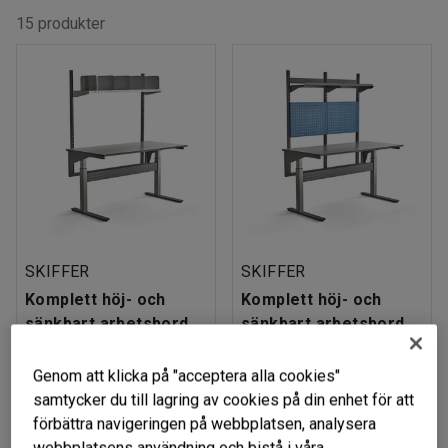
15 produkter
SKIFFER
SKIFFER
Komplett höj- och
Komplett höj- och
sänkbart arbetsbord,
sänkbart arbetsbord,
200 kg, 1600x800 mm,
200 kg, 1600x800 mm,
hyllplan med avdelare
verktygstavla och
Genom att klicka på "acceptera alla cookies"
hyllplan
Art. nr
:
35362
samtycker du till lagring av cookies på din enhet för att
Art. nr
:
35363
förbättra navigeringen på webbplatsen, analysera
webbplatsens användning och bistå i våra