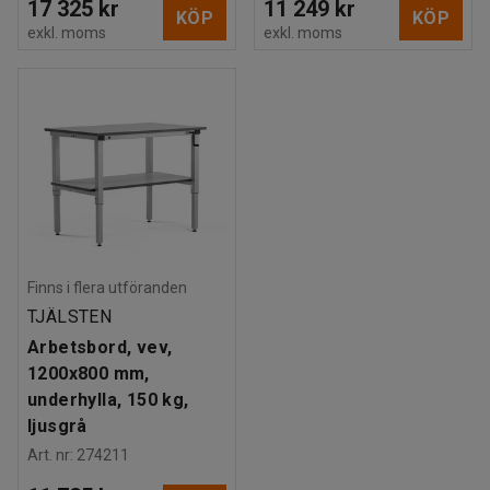
17 325 kr
11 249 kr
KÖP
KÖP
exkl. moms
exkl. moms
Finns i flera utföranden
TJÄLSTEN
Arbetsbord, vev,
1200x800 mm,
underhylla, 150 kg,
ljusgrå
Art. nr
:
274211