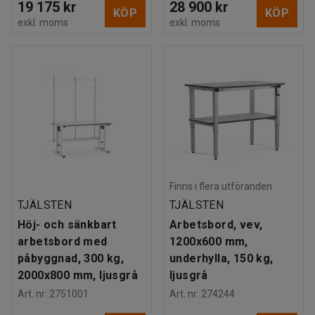
19 175 kr
28 900 kr
KÖP
KÖP
exkl. moms
exkl. moms
Finns i flera utföranden
TJÄLSTEN
TJÄLSTEN
Höj- och sänkbart
Arbetsbord, vev,
arbetsbord med
1200x600 mm,
påbyggnad, 300 kg,
underhylla, 150 kg,
2000x800 mm, ljusgrå
ljusgrå
Art. nr
:
2751001
Art. nr
:
274244