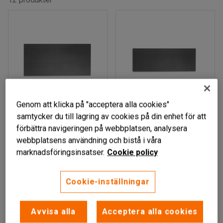
Genom att klicka på "acceptera alla cookies"
samtycker du till lagring av cookies på din enhet för att
förbättra navigeringen på webbplatsen, analysera
Verktygstavla,
Verktygstavla,
webbplatsens användning och bistå i våra
1950x900 mm,
1500x540 mm,
marknadsföringsinsatser.
Cookie policy
mörkgrå
mörkgrå
Art. nr
:
74671
Art. nr
:
74651
Cookie-inställningar
1 419 kr
755 kr
KÖP
KÖP
exkl. moms
exkl. moms
Avvisa alla
Acceptera alla cookies