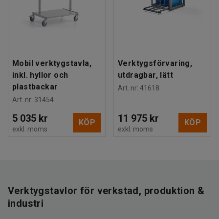
Mobil verktygstavla,
Verktygsförvaring,
inkl. hyllor och
utdragbar, lätt
plastbackar
Art. nr
:
41618
Art. nr
:
31454
5 035 kr
11 975 kr
KÖP
KÖP
exkl. moms
exkl. moms
Verktygstavlor för verkstad, produktion &
industri