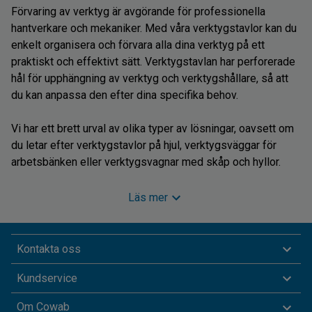
Förvaring av verktyg är avgörande för professionella
hantverkare och mekaniker. Med våra verktygstavlor kan du
enkelt organisera och förvara alla dina verktyg på ett
praktiskt och effektivt sätt. Verktygstavlan har perforerade
hål för upphängning av verktyg och verktygshållare, så att
du kan anpassa den efter dina specifika behov.
Vi har ett brett urval av olika typer av lösningar, oavsett om
du letar efter verktygstavlor på hjul, verktygsväggar för
arbetsbänken eller verktygsvagnar med skåp och hyllor.
För att skapa ordning och ha full kontroll över dina verktyg
Läs mer
kan du använda våra praktiska upphängningslösningar. Våra
verktygspaneler kan kombineras med en arbetsbänk för att
ge dig en fast arbetsstation där du har alla dina verktyg
Kontakta oss
inom räckhåll. Dessa lösningar är mycket flexibla och
Kundservice
platsbesparande, så att du kan förvara många verktyg på en
begränsad yta.
Om Cowab