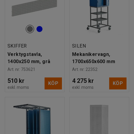
SKIFFER
SILEN
Verktygstavla,
Mekanikervagn,
1400x250 mm, grå
1700x650x600 mm
Art. nr
:
753621
Art. nr
:
22352
510 kr
4 275 kr
KÖP
KÖP
exkl. moms
exkl. moms