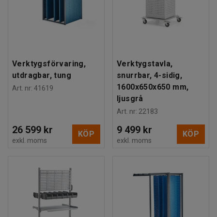
Verktygsförvaring,
Verktygstavla,
utdragbar, tung
snurrbar, 4-sidig,
1600x650x650 mm,
Art. nr
:
41619
ljusgrå
Art. nr
:
22183
26 599 kr
9 499 kr
KÖP
KÖP
exkl. moms
exkl. moms