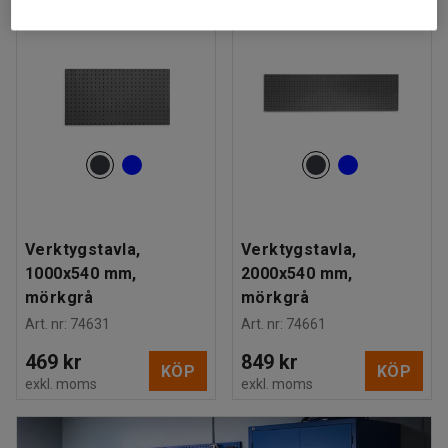
Verktygstavla,
Verktygstavla,
1000x540 mm,
2000x540 mm,
mörkgrå
mörkgrå
Art. nr
:
74631
Art. nr
:
74661
469 kr
849 kr
KÖP
KÖP
exkl. moms
exkl. moms