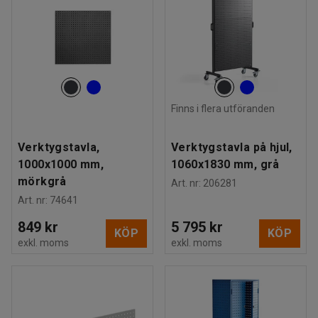
Finns i flera utföranden
Verktygstavla,
Verktygstavla på hjul,
1000x1000 mm,
1060x1830 mm, grå
mörkgrå
Art. nr
:
206281
Art. nr
:
74641
849 kr
5 795 kr
KÖP
KÖP
exkl. moms
exkl. moms