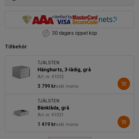
30 dagars öppet köp
Tillbehör
TJÄLSTEN
Hänghurts, 3-lådig, grå
Art. nr: 41032
3 799 kr
exkl. moms
TJÄLSTEN
Bänklåda, grå
Art. nr: 41031
1 419 kr
exkl. moms