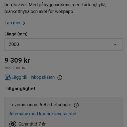
bordsskiva. Med påbyggnadsram med kartonghylla,
blanketthylla och axel för wellpapp.
Läs mer
Längd (mm)
2000
1500
9 309 kr
exkl. moms
2000
Lägg till i inköpslistan
Tillgänglighet
Leverans inom 6
8 arbetsdagar
‑
Alternativ med kortare leveranstid
Garantitid 7 år