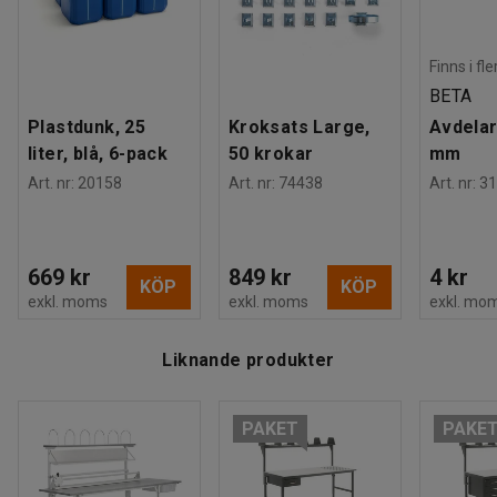
Finns i fl
BETA
Plastdunk, 25
Kroksats Large,
Avdelar
liter, blå, 6-pack
50 krokar
mm
Art. nr
:
20158
Art. nr
:
74438
Art. nr
:
31
669 kr
849 kr
4 kr
KÖP
KÖP
exkl. moms
exkl. moms
exkl. mo
Liknande produkter
PAKET
PAKE