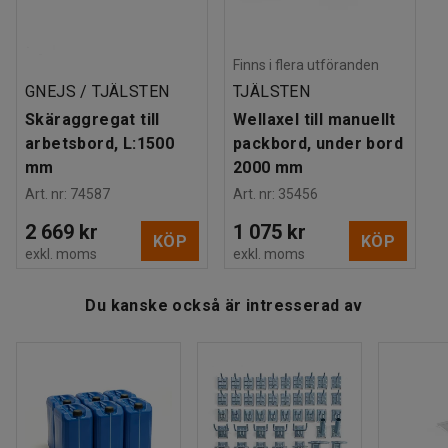
Färgkod stativ
:
RAL 9006
Material stativ
:
Stål
Kan justeras steglöst i höjdled vilket gör det möjligt för
Maxbelastning
:
400
kg
flera personer att använda samma arbetsstation.
Finns i flera utföranden
Vikt
:
92,45
kg
GNEJS / TJÄLSTEN
TJÄLSTEN
Montering
:
Levereras omonterad
Skäraggregat till
Wellaxel till manuellt
arbetsbord, L:1500
packbord, under bord
mm
2000 mm
Art. nr
:
74587
Art. nr
:
35456
2 669 kr
1 075 kr
KÖP
KÖP
exkl. moms
exkl. moms
Du kanske också är intresserad av