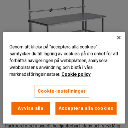
Genom att klicka på "acceptera alla cookies"
samtycker du till lagring av cookies på din enhet för att
förbättra navigeringen på webbplatsen, analysera
Liknande produkter
webbplatsens användning och bistå i våra
marknadsföringsinsatser.
Cookie policy
Cookie-inställningar
Ink. hyllplan och överbyggnad
Manuellt justerbart
Avvisa alla
Acceptera alla cookies
Tålig HPL-skiva
Packbord med manuellt höjdjusterbart stativ och stryktålig