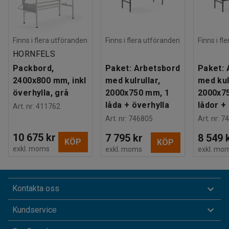
Finns i flera utföranden
Finns i flera utföranden
Finns i fl
HORNFELS
Packbord,
Paket: Arbetsbord
Paket: 
2400x800 mm, inkl
med kulrullar,
med kul
överhylla, grå
2000x750 mm, 1
2000x7
låda + överhylla
lådor +
Art. nr
:
411762
Art. nr
:
746805
Art. nr
:
74
10 675 kr
7 795 kr
8 549 
KÖP
KÖP
exkl. moms
exkl. moms
exkl. mo
Kontakta oss
Kundservice