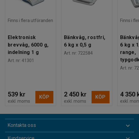
Finns i flera utföranden
Finns i fl
Elektronisk
Bänkvåg, rostfri,
Bänkvåg
brevvåg, 6000 g,
6 kg x 0,5 g
6 kg x 1
indelning 1 g
range,
Art. nr
:
722584
typgod
Art. nr
:
41301
Art. nr
:
72
539 kr
2 450 kr
4 350 
KÖP
KÖP
exkl. moms
exkl. moms
exkl. mo
Kontakta oss
Kundservice