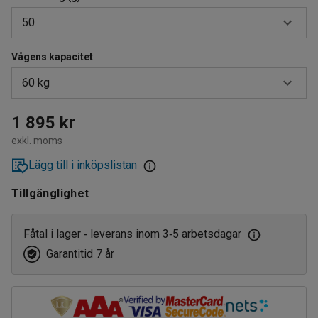
50
Vågens kapacitet
20
60 kg
50
100
150 kg
1 895 kr
exkl. moms
30 kg
Lägg till i inköpslistan
60 kg
Tillgänglighet
Fåtal i lager
leverans inom 3
5 arbetsdagar
‑
‑
Garantitid 7 år