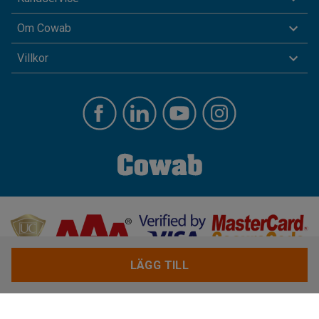
Om Cowab
Villkor
LÄGG TILL