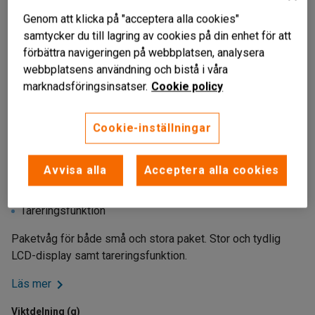
Genom att klicka på "acceptera alla cookies"
samtycker du till lagring av cookies på din enhet för att
förbättra navigeringen på webbplatsen, analysera
webbplatsens användning och bistå i våra
marknadsföringsinsatser.
Cookie policy
Cookie-inställningar
Liknande produkter
Avvisa alla
Acceptera alla cookies
Hög maxbelastning
Noggrann
Tareringsfunktion
Paketvåg för både små och stora paket. Stor och tydlig
LCD-display samt tareringsfunktion.
Läs mer
Viktdelning (g)