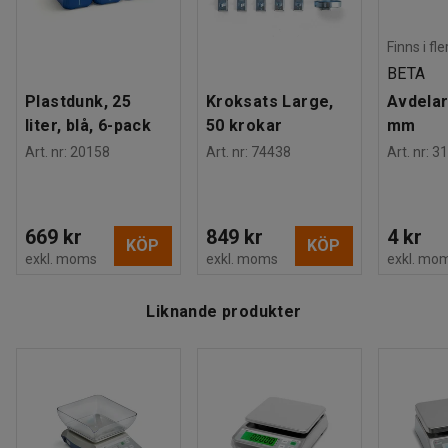
Vågen kan antingen drivas med medföljande 230 V
nätadaptern eller sex stycken AA-batterier (ingår ej).
Finns i fl
BETA
Plastdunk, 25
Kroksats Large,
Avdelar
liter, blå, 6-pack
50 krokar
mm
Art. nr
:
20158
Art. nr
:
74438
Art. nr
:
31
669 kr
849 kr
4 kr
KÖP
KÖP
exkl. moms
exkl. moms
exkl. mo
Liknande produkter