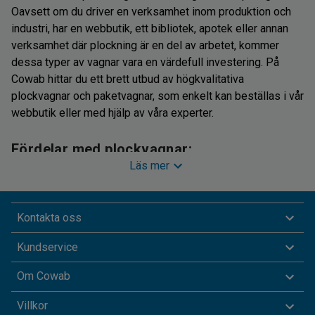
Oavsett om du driver en verksamhet inom produktion och
industri, har en webbutik, ett bibliotek, apotek eller annan
verksamhet där plockning är en del av arbetet, kommer
dessa typer av vagnar vara en värdefull investering. På
Cowab hittar du ett brett utbud av högkvalitativa
plockvagnar och paketvagnar, som enkelt kan beställas i vår
webbutik eller med hjälp av våra experter.
Fördelar med plockvagnar:
Läs mer
Effektivisering av plockprocessen: Plockvagnar gör
det möjligt att samla flera varor samtidigt, vilket
Kontakta oss
sparar tid och ökar produktiviteten. Med flera hyllor
kan du organisera varorna efter kategorier eller
Kundservice
beställningar och därmed ytterligare förenkla
plockprocessen.
Om Cowab
Allsidighet: Plockvagnar kan användas på olika
Villkor