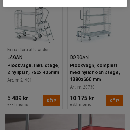
Finns i flera utföranden
LAGAN
BORGAN
Plockvagn, inkl. stege,
Plockvagn, komplett
2 hyllplan, 750x 425mm
med hyllor och stege,
1380x660 mm
Art. nr
:
21981
Art. nr
:
20730
5 489 kr
10 175 kr
KÖP
KÖP
exkl. moms
exkl. moms