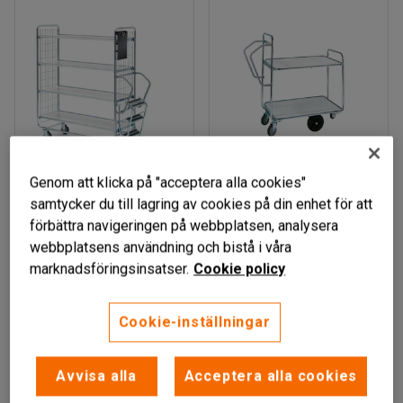
Finns i flera utföranden
Finns i flera utföranden
Genom att klicka på "acceptera alla cookies"
KRYCKLAN
VISMAN
samtycker du till lagring av cookies på din enhet för att
förbättra navigeringen på webbplatsen, analysera
Plockvagn, inkl. stege,
Plockvagn 850x620
webbplatsens användning och bistå i våra
4 hyllplan, 1000x
mm
marknadsföringsinsatser.
Cookie policy
425mm
Art. nr
:
20861
Art. nr
:
21988
Cookie-inställningar
6 879 kr
5 689 kr
KÖP
KÖP
exkl. moms
exkl. moms
Avvisa alla
Acceptera alla cookies