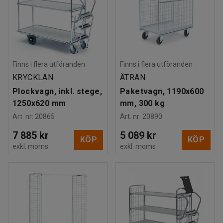
Finns i flera utföranden
Finns i flera utföranden
KRYCKLAN
ÄTRAN
Plockvagn, inkl. stege,
Paketvagn, 1190x600
1250x620 mm
mm, 300 kg
Art. nr
:
20865
Art. nr
:
20890
7 885 kr
5 089 kr
KÖP
KÖP
exkl. moms
exkl. moms