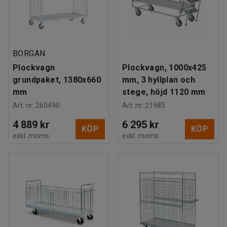
BORGAN
Plockvagn
Plockvagn, 1000x425
grundpaket, 1380x660
mm, 3 hyllplan och
mm
stege, höjd 1120 mm
Art. nr
:
260490
Art. nr
:
21985
4 889 kr
6 295 kr
KÖP
KÖP
exkl. moms
exkl. moms