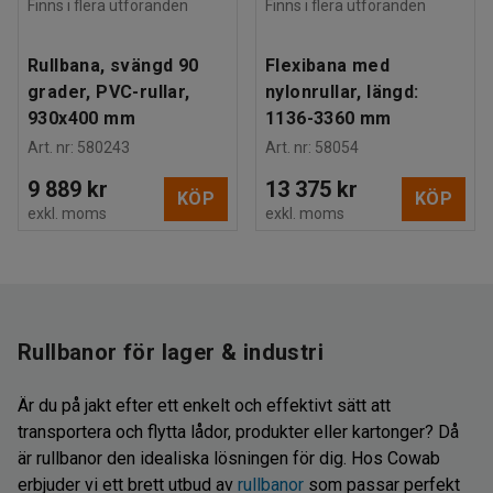
Finns i flera utföranden
Finns i flera utföranden
Rullbana, svängd 90
Flexibana med
grader, PVC-rullar,
nylonrullar, längd:
930x400 mm
1136-3360 mm
Art. nr
:
580243
Art. nr
:
58054
9 889 kr
13 375 kr
KÖP
KÖP
exkl. moms
exkl. moms
Rullbanor för lager & industri
Är du på jakt efter ett enkelt och effektivt sätt att
transportera och flytta lådor, produkter eller kartonger? Då
är rullbanor den idealiska lösningen för dig. Hos Cowab
erbjuder vi ett brett utbud av
rullbanor
som passar perfekt