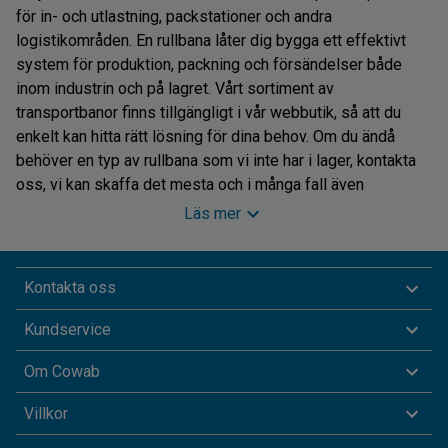
för in- och utlastning, packstationer och andra
logistikområden. En rullbana låter dig bygga ett effektivt
system för produktion, packning och försändelser både
inom industrin och på lagret. Vårt sortiment av
transportbanor finns tillgängligt i vår webbutik, så att du
enkelt kan hitta rätt lösning för dina behov. Om du ändå
behöver en typ av rullbana som vi inte har i lager, kontakta
oss, vi kan skaffa det mesta och i många fall även
skräddarsy rullbanan för just din arbetsplats.
Läs mer
Rullbanor med stålrullar eller nylonrullar
Kontakta oss
Vi erbjuder både rullbanor med stålrullar och transportband
Kundservice
med nylonrullar. Våra stålrullar är av hög kvalitet och
tillverkade av elförzinkat stål, vilket ger dem lång livslängd
Om Cowab
och god hållbarhet. Stålrullarna lämpar sig särskilt bra för
transport av tung last. Om du däremot har lättare varor kan
Villkor
vi även erbjuda PVC-rullar som är både slitstarka och