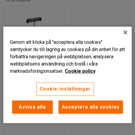
Genom att klicka på "acceptera alla cookies"
samtycker du till lagring av cookies på din enhet för att
förbättra navigeringen på webbplatsen, analysera
webbplatsens användning och bistå i våra
Finns i flera utföranden
marknadsföringsinsatser.
Cookie policy
Rullstöd, hopfällbart,
Rullbana, stålrullar,
Cookie-inställningar
höjd: 700-1100 mm
1200x800 mm
Art. nr
:
58048
Art. nr
:
580254
Avvisa alla
Acceptera alla cookies
919 kr
2 965 kr
KÖP
KÖP
exkl. moms
exkl. moms