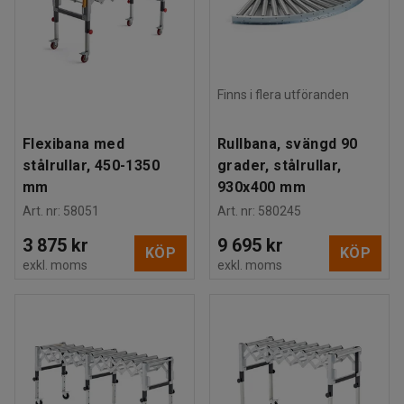
Finns i flera utföranden
Flexibana med
Rullbana, svängd 90
stålrullar, 450-1350
grader, stålrullar,
mm
930x400 mm
Art. nr
:
58051
Art. nr
:
580245
3 875 kr
9 695 kr
KÖP
KÖP
exkl. moms
exkl. moms