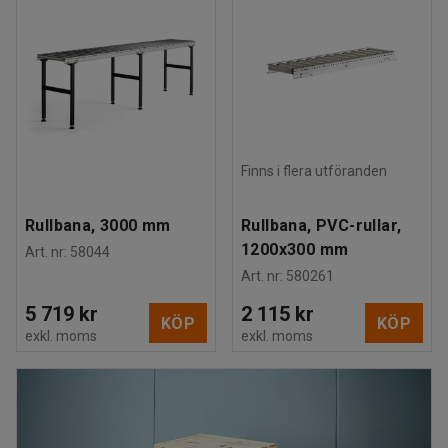
Finns i flera utföranden
Rullbana, 3000 mm
Rullbana, PVC-rullar,
1200x300 mm
Art. nr
:
58044
Art. nr
:
580261
5 719 kr
2 115 kr
KÖP
KÖP
exkl. moms
exkl. moms