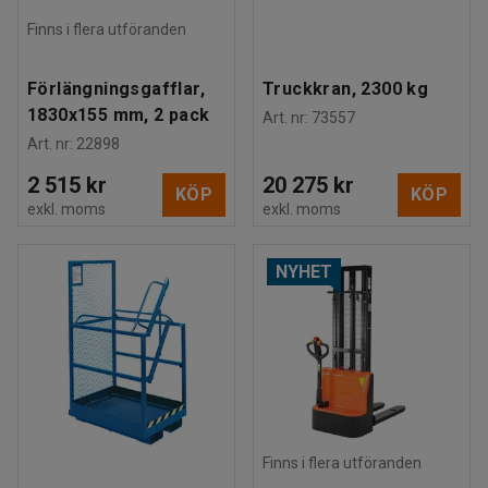
Finns i flera utföranden
Förlängningsgafflar,
Truckkran, 2300 kg
1830x155 mm, 2 pack
Art. nr
:
73557
Art. nr
:
22898
2 515 kr
20 275 kr
KÖP
KÖP
exkl. moms
exkl. moms
NYHET
Finns i flera utföranden