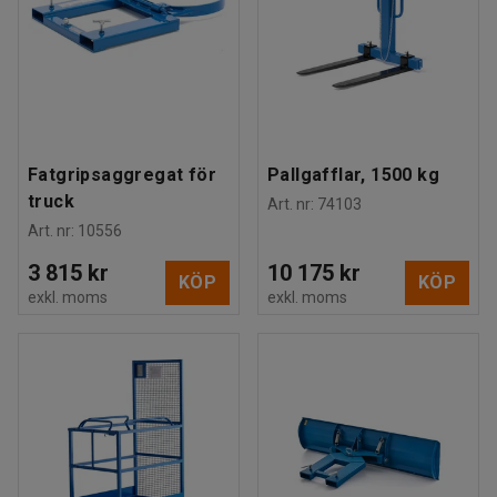
Fatgripsaggregat för
Pallgafflar, 1500 kg
truck
Art. nr
:
74103
Art. nr
:
10556
3 815 kr
10 175 kr
KÖP
KÖP
exkl. moms
exkl. moms