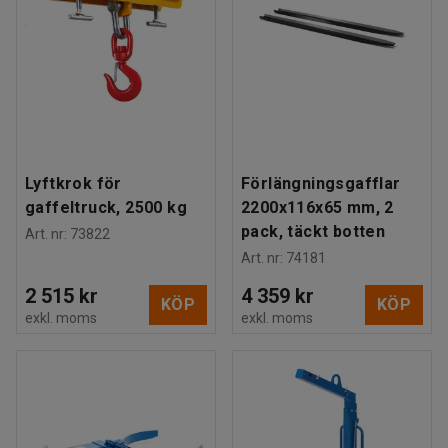
Lyftkrok för
Förlängningsgafflar
gaffeltruck, 2500 kg
2200x116x65 mm, 2
pack, täckt botten
Art. nr
:
73822
Art. nr
:
74181
2 515 kr
4 359 kr
KÖP
KÖP
exkl. moms
exkl. moms