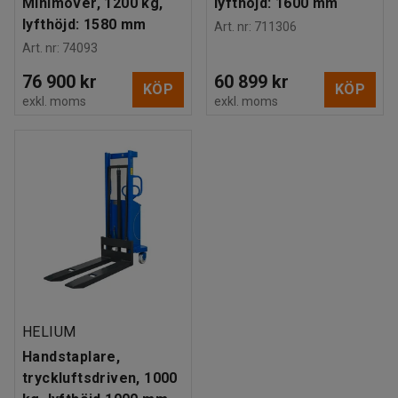
Minimover, 1200 kg,
lyfthöjd: 1600 mm
lyfthöjd: 1580 mm
Art. nr
:
711306
Art. nr
:
74093
76 900 kr
60 899 kr
KÖP
KÖP
exkl. moms
exkl. moms
HELIUM
Handstaplare,
tryckluftsdriven, 1000