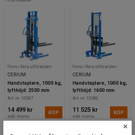
Finns i flera utföranden
Finns i flera utföranden
CERIUM
CERIUM
Handstaplare, 1000 kg,
Handstaplare, 1000 kg,
lyfthöjd: 2500 mm
lyfthöjd: 1600 mm
Art. nr
:
10387
Art. nr
:
10386
14 499 kr
11 525 kr
KÖP
KÖP
exkl. moms
exkl. moms