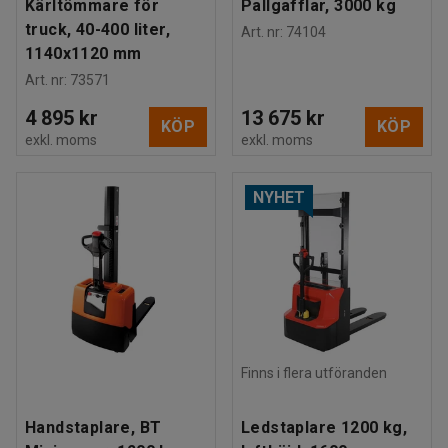
Kärltömmare för
Pallgafflar, 3000 kg
truck, 40-400 liter,
Art. nr
:
74104
1140x1120 mm
Art. nr
:
73571
4 895 kr
13 675 kr
KÖP
KÖP
exkl. moms
exkl. moms
NYHET
Finns i flera utföranden
Handstaplare, BT
Ledstaplare 1200 kg,