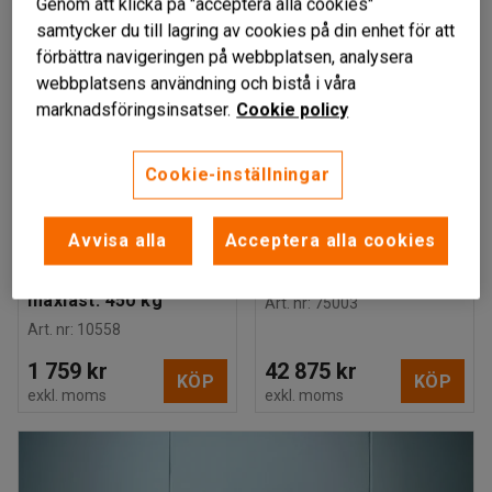
Genom att klicka på "acceptera alla cookies"
samtycker du till lagring av cookies på din enhet för att
förbättra navigeringen på webbplatsen, analysera
webbplatsens användning och bistå i våra
marknadsföringsinsatser.
Cookie policy
Cookie-inställningar
Finns i flera utföranden
TITAN
Avvisa alla
Acceptera alla cookies
Fatgripsaggregat, för
Handstaplare, 1500 kg,
plastfat, enkel,
lyfthöjd: 3500 mm
maxlast: 450 kg
Art. nr
:
75003
Art. nr
:
10558
1 759 kr
42 875 kr
KÖP
KÖP
exkl. moms
exkl. moms