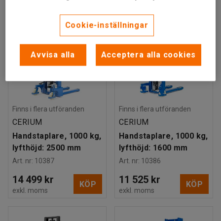
Cookie-inställningar
Avvisa alla
Acceptera alla cookies
Finns i flera utföranden
Finns i flera utföranden
CERIUM
CERIUM
Handstaplare, 1000 kg,
Handstaplare, 1000 kg,
lyfthöjd: 2500 mm
lyfthöjd: 1600 mm
Art. nr
:
10387
Art. nr
:
10386
14 499 kr
11 525 kr
KÖP
KÖP
exkl. moms
exkl. moms