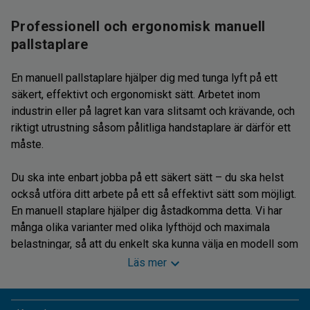
Professionell och ergonomisk manuell
pallstaplare
En manuell pallstaplare hjälper dig med tunga lyft på ett
säkert, effektivt och ergonomiskt sätt. Arbetet inom
industrin eller på lagret kan vara slitsamt och krävande, och
riktigt utrustning såsom pålitliga handstaplare är därför ett
måste.
Du ska inte enbart jobba på ett säkert sätt – du ska helst
också utföra ditt arbete på ett så effektivt sätt som möjligt.
En manuell staplare hjälper dig åstadkomma detta. Vi har
många olika varianter med olika lyfthöjd och maximala
belastningar, så att du enkelt ska kunna välja en modell som
passar för dig och din arbetsplats.
Läs mer
Du kan få en handstaplare kan med smarta funktioner som