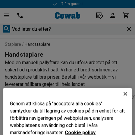
7 års garanti
Staplare
Handstaplare
Handstaplare
Med en manuell pallyftare kan du utföra arbetet på ett
säkert och produktivt sätt. Vi har ett brett sortiment av
handstaplare till bra priser. Beställ i vår webbutik – vi
levererar hållbara grejer till hela landet.
Batteridrivna handstaplare
(1)
Manuella handstaplare
(2
Genom att klicka på "acceptera alla cookies"
samtycker du till lagring av cookies på din enhet för att
förbättra navigeringen på webbplatsen, analysera
Filtrera
Sortera
webbplatsens användning och bistå i våra
marknadsföringsinsatser.
Cookie policy
4 produkter