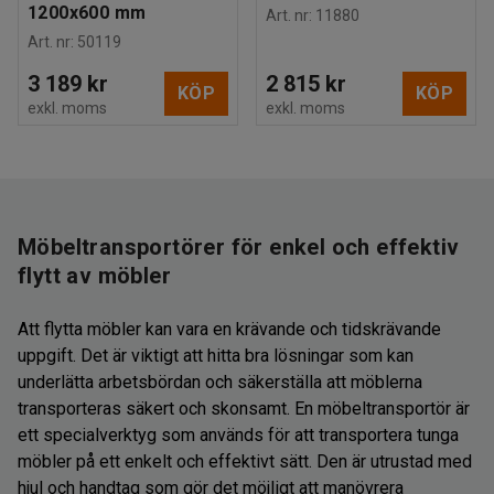
1200x600 mm
Art. nr
:
11880
Art. nr
:
50119
3 189 kr
2 815 kr
KÖP
KÖP
exkl. moms
exkl. moms
Möbeltransportörer för enkel och effektiv
flytt av möbler
Att flytta möbler kan vara en krävande och tidskrävande
uppgift. Det är viktigt att hitta bra lösningar som kan
underlätta arbetsbördan och säkerställa att möblerna
transporteras säkert och skonsamt. En möbeltransportör är
ett specialverktyg som används för att transportera tunga
möbler på ett enkelt och effektivt sätt. Den är utrustad med
hjul och handtag som gör det möjligt att manövrera