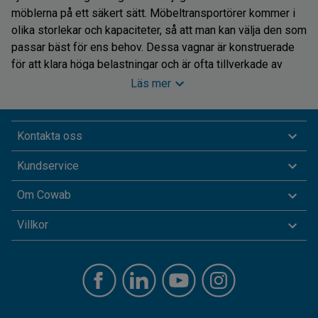
möblerna på ett säkert sätt. Möbeltransportörer kommer i
olika storlekar och kapaciteter, så att man kan välja den som
passar bäst för ens behov. Dessa vagnar är konstruerade
för att klara höga belastningar och är ofta tillverkade av
starka material som stål eller aluminium.
Läs mer
I vårt sortiment hittar du möbelvagnar som kan transportera
de flesta möbler, vare sig det är sängar, stolar, soffor eller
Kontakta oss
bord. Inte bara är det mycket säkrare att använda
Kundservice
möbeltransportörer när du flyttar möbler – du behöver färre
personer för jobbet och det blir betydligt mer ergonomiskt.
Om Cowab
Bordvagnar – flytta & förvara bord
Villkor
Bordvagnar är ett annat användbart verktyg för
möbeltransport. De är speciellt designade för att
transportera bord på ett enkelt sätt. Bordstransportörer har
vanligtvis fyra hjul och en solid plattform där borden kan