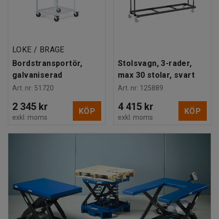
LOKE / BRAGE
Bordstransportör,
Stolsvagn, 3-rader,
galvaniserad
max 30 stolar, svart
Art. nr
:
51720
Art. nr
:
125889
2 345 kr
4 415 kr
KÖP
KÖP
exkl. moms
exkl. moms