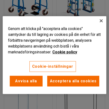
Genom att klicka på "acceptera alla cookies"
ALOPPAN
RÅNDEN
samtycker du till lagring av cookies på din enhet för att
Möbeltransportör,
Möbeltransportör,
förbättra navigeringen på webbplatsen, analysera
600kg, 4 länkhjul,
hydraulisk, 1800 kg
webbplatsens användning och bistå i våra
polyuretan
Art. nr
:
51740
marknadsföringsinsatser.
Cookie policy
Art. nr
:
10437
5 909 kr
7 849 kr
Cookie-inställningar
KÖP
KÖP
exkl. moms
exkl. moms
Avvisa alla
Acceptera alla cookies