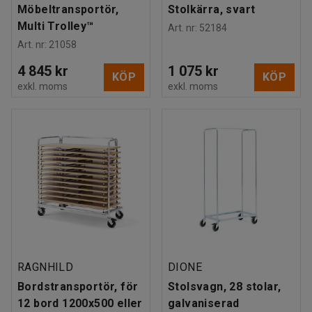
Möbeltransportör,
Stolkärra, svart
Multi Trolley™
Art. nr
:
52184
Art. nr
:
21058
4 845 kr
1 075 kr
KÖP
KÖP
exkl. moms
exkl. moms
RAGNHILD
DIONE
Bordstransportör, för
Stolsvagn, 28 stolar,
12 bord 1200x500 eller
galvaniserad