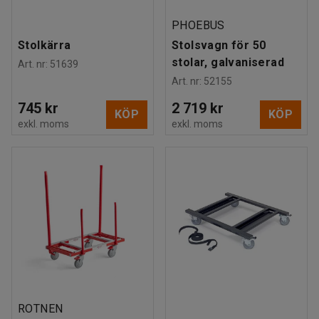
PHOEBUS
Stolkärra
Stolsvagn för 50
stolar, galvaniserad
Art. nr
:
51639
Art. nr
:
52155
745 kr
2 719 kr
KÖP
KÖP
exkl. moms
exkl. moms
ROTNEN