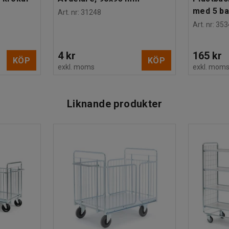
med 5 b
Art. nr
:
31248
Art. nr
:
353
4 kr
165 kr
KÖP
KÖP
exkl. moms
exkl. mom
Liknande produkter