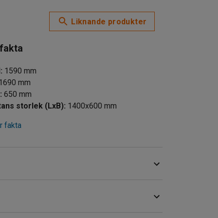
Liknande produkter
 fakta
d
:
1590
mm
1690
mm
d
:
650
mm
tans storlek (LxB)
:
1400x600
mm
 fakta
och paket. Denna vagn passar väl för
mmer, som till exempel lager och butiker.