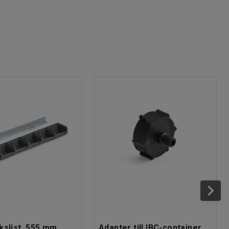
kslist, 555 mm,
Adapter till IBC-container