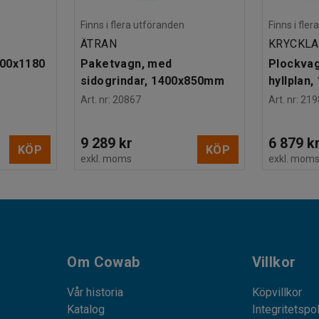
Finns i flera utföranden
Finns i fle
ÄTRAN
KRYCKL
700x1180
Paketvagn, med
Plockvagn
sidogrindar, 1400x850mm
hyllplan
Art. nr
:
20867
Art. nr
:
219
9 289 kr
6 879 k
KÖP
KÖP
exkl. moms
exkl. mom
Om Cowab
Villkor
Vår historia
Köpvillkor
Katalog
Integritetspo