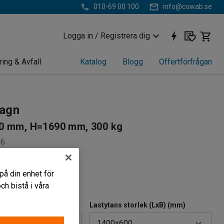
010-69 00 100
info@cowab.se
Logga in / Registrera dig
ring & Avfall
Katalog
Blogg
Offertförfrågan
agn
0 mm, H=1690 mm, 300 kg
96
astade galler
på din enhet för
 sidor
h bistå i våra
igt handtag
Lastytans storlek (LxB) (mm)
1400x600