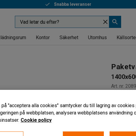
Snabba leveranser
lädningsrum
Kontor
Säkerhet
Utomhus
Källsorte
Paketv
1400x60
Art. nr
:
208
Fjäderbel
 på "acceptera alla cookies" samtycker du till lagring av cookies 
Avtagbara
vigeringen på webbplatsen, analysera webbplatsens användning oc
Greppvänl
insatser.
Cookie policy
Längd (mm)
1590