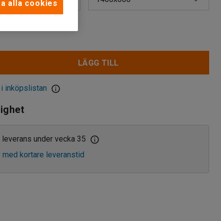
a alla cookies
1000x600
kr
1200x600
LÄGG TILL
1400x600
1600x600
 i inköpslistan
lighet
 leverans under vecka 35
v med kortare leveranstid