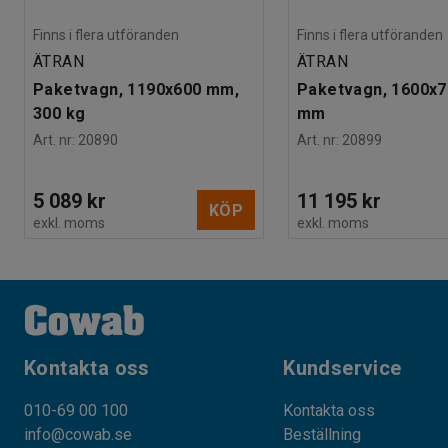
Finns i flera utföranden
Finns i flera utföranden
ÄTRAN
ÄTRAN
Paketvagn, 1190x600 mm,
Paketvagn, 1600x
300 kg
mm
Art. nr
:
20890
Art. nr
:
20899
5 089 kr
11 195 kr
KÖP
exkl. moms
exkl. moms
Kontakta oss
Kundservice
010-69 00 100
Kontakta oss
info@cowab.se
Beställning