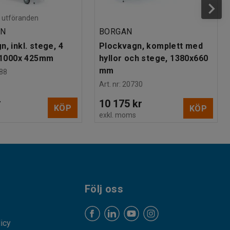
ra utföranden
AN
BORGAN
, inkl. stege, 4
Plockvagn, komplett med
, 1000x 425mm
hyllor och stege, 1380x660
mm
88
Art. nr
:
20730
r
10 175 kr
KÖP
KÖP
s
exkl. moms
Följ oss
licy