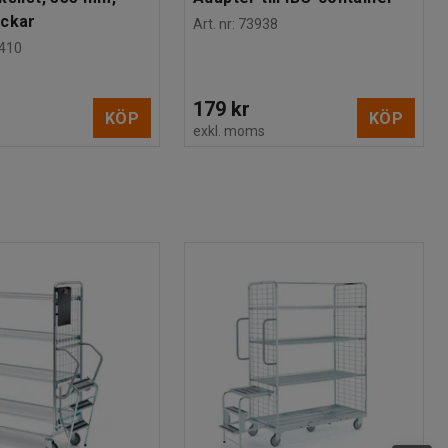
ackar
Art. nr
:
73938
410
179 kr
KÖP
KÖP
s
exkl. moms