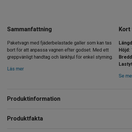
Sammanfattning
Kort
Paketvagn med fjäderbelastade galler som kan tas
Läng
bort för att anpassa vagnen efter godset. Med ett
Höjd
:
greppvänligt handtag och länkhjul för enkel styrning.
Bred
Lasty
Läs mer
Se mer
Produktinformation
Smidig paketvagn som underlättar transport av diverse gods 
Produktfakta
användning där orderhantering, varuplock och liknande föreko
Längd
:
1590
mm