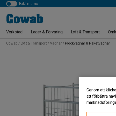
exkl. moms
Verkstad
Lager & Förvaring
Lyft & Transport
Omk
Cowab
Lyft & Transport
Vagnar
Plockvagnar & Paketvagnar
Genom att klicka
att förbättra na
marknadsförings