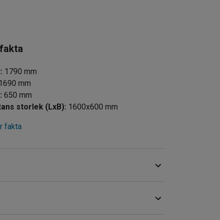
 fakta
d
:
1790
mm
1690
mm
d
:
650
mm
tans storlek (LxB)
:
1600x600
mm
 fakta
och paket. Denna vagn passar väl för
mmer, som till exempel lager och butiker.