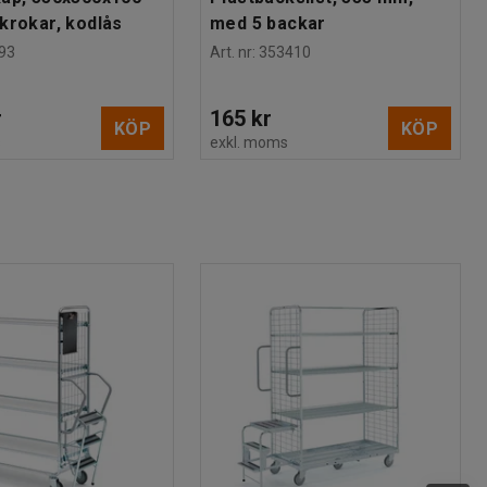
krokar, kodlås
med 5 backar
93
Art. nr
:
353410
r
165 kr
KÖP
KÖP
s
exkl. moms