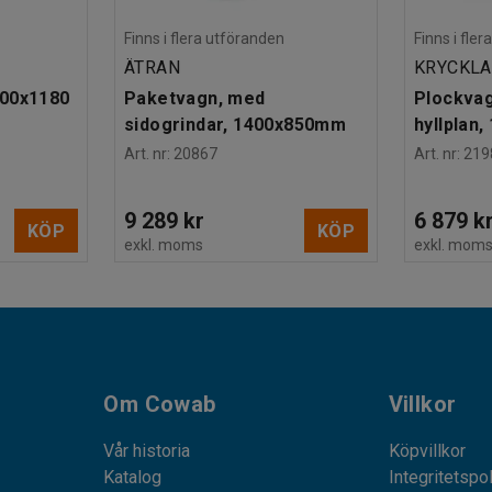
Finns i flera utföranden
Finns i fle
ÄTRAN
KRYCKL
700x1180
Paketvagn, med
Plockvagn
sidogrindar, 1400x850mm
hyllplan
Art. nr
:
20867
Art. nr
:
219
9 289 kr
6 879 k
KÖP
KÖP
exkl. moms
exkl. mom
Om Cowab
Villkor
Vår historia
Köpvillkor
Katalog
Integritetspo