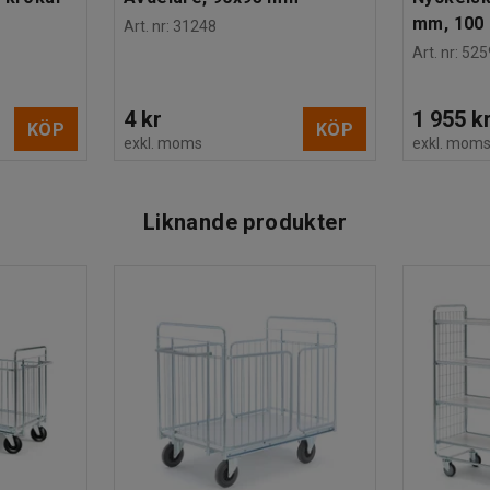
mm, 100 
Art. nr
:
31248
Art. nr
:
525
4 kr
1 955 k
KÖP
KÖP
exkl. moms
exkl. mom
Liknande produkter