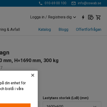
010-69 00 100
info@cowab.se
Logga in / Registrera dig
ring & Avfall
Katalog
Blogg
Offertförfrågan
agn
0 mm, H=1690 mm, 300 kg
97
astade galler
på din enhet för
 sidor
h bistå i våra
igt handtag
Lastytans storlek (LxB) (mm)
1600x600