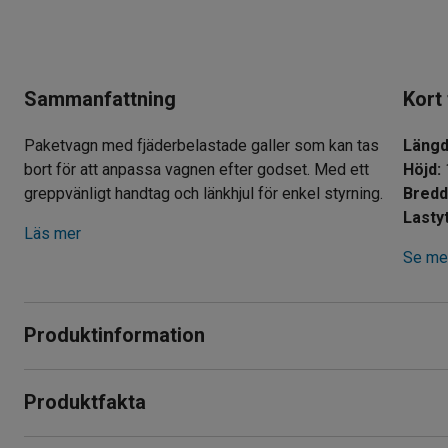
Sammanfattning
Kort
Paketvagn med fjäderbelastade galler som kan tas
Läng
bort för att anpassa vagnen efter godset. Med ett
Höjd
:
greppvänligt handtag och länkhjul för enkel styrning.
Bred
Lasty
Läs mer
Se mer
Produktinformation
Smidig paketvagn som underlättar transport av diverse gods 
Produktfakta
användning där orderhantering, varuplock och liknande föreko
Längd
:
1790
mm