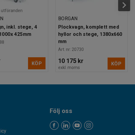
ra utföranden
AN
BORGAN
, inkl. stege, 4
Plockvagn, komplett med
, 1000x 425mm
hyllor och stege, 1380x660
mm
88
Art. nr
:
20730
r
10 175 kr
KÖP
KÖP
s
exkl. moms
Följ oss
licy