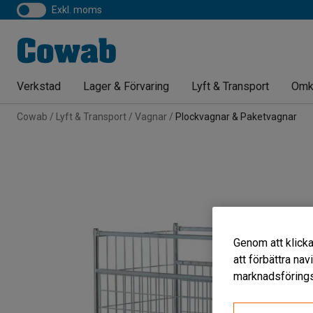
exkl. moms
Verkstad
Lager & Förvaring
Lyft & Transport
Omk
Cowab
Lyft & Transport
Vagnar
Plockvagnar & Paketvagnar
Genom att klicka
att förbättra na
marknadsförings