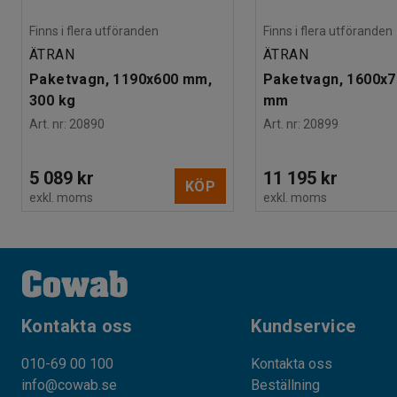
Finns i flera utföranden
Finns i flera utföranden
ÄTRAN
ÄTRAN
Paketvagn, 1190x600 mm,
Paketvagn, 1600x
300 kg
mm
Art. nr
:
20890
Art. nr
:
20899
5 089 kr
11 195 kr
KÖP
exkl. moms
exkl. moms
Kontakta oss
Kundservice
010-69 00 100
Kontakta oss
info@cowab.se
Beställning