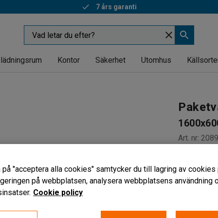
7 års garanti
lädningsrum
Kontor
Säkerhet
Utomhus
Källsorte
Paketv
1600x60
Art. nr
:
208
Fjäderbel
 på "acceptera alla cookies" samtycker du till lagring av cookies 
Avtagbara
vigeringen på webbplatsen, analysera webbplatsens användning oc
Greppvänl
insatser.
Cookie policy
Längd (mm)
1790