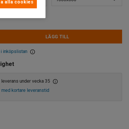
a alla cookies
1000x600
kr
1200x600
LÄGG TILL
1400x600
1600x600
 i inköpslistan
lighet
 leverans under vecka 35
v med kortare leveranstid