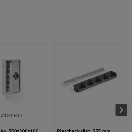
ra utföranden
åp, 550x300x100
Plastbackslist, 555 mm,