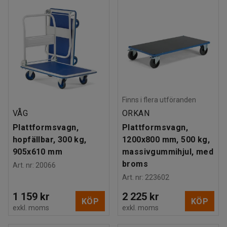
Finns i flera utföranden
VÅG
ORKAN
Plattformsvagn,
Plattformsvagn,
hopfällbar, 300 kg,
1200x800 mm, 500 kg,
905x610 mm
massivgummihjul, med
broms
Art. nr
:
20066
Art. nr
:
223602
1 159 kr
2 225 kr
KÖP
KÖP
exkl. moms
exkl. moms