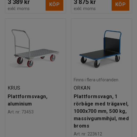
3 389 kr
3 875 kr
KÖP
KÖP
exkl. moms
exkl. moms
Finns i flera utföranden
KRUS
ORKAN
Plattformsvagn,
Plattformsvagn, 1
aluminium
rörbåge med trägavel,
1000x700 mm, 500 kg,
Art. nr
:
73453
massivgummihjul, med
broms
Art. nr
:
223612