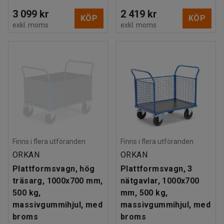
3 099 kr
2 419 kr
KÖP
KÖP
exkl. moms
exkl. moms
Finns i flera utföranden
Finns i flera utföranden
ORKAN
ORKAN
Plattformsvagn, hög
Plattformsvagn, 3
träsarg, 1000x700 mm,
nätgavlar, 1000x700
500 kg,
mm, 500 kg,
massivgummihjul, med
massivgummihjul, med
broms
broms