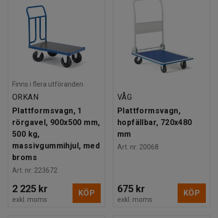
Finns i flera utföranden
ORKAN
VÅG
Plattformsvagn, 1
Plattformsvagn,
rörgavel, 900x500 mm,
hopfällbar, 720x480
500 kg,
mm
massivgummihjul, med
Art. nr
:
20068
broms
Art. nr
:
223672
2 225 kr
675 kr
KÖP
KÖP
exkl. moms
exkl. moms