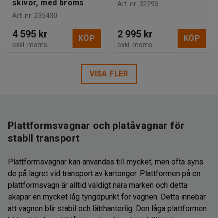
skivor, med broms
Art. nr
:
32295
Art. nr
:
235430
4 595 kr
2 995 kr
KÖP
KÖP
exkl. moms
exkl. moms
VISA FLER
Plattformsvagnar och platåvagnar för
stabil transport
Plattformsvagnar kan användas till mycket, men ofta syns
de på lagret vid transport av kartonger. Plattformen på en
plattformsvagn är alltid väldigt nära marken och detta
skapar en mycket låg tyngdpunkt för vagnen. Detta innebär
att vagnen blir stabil och lätthanterlig. Den låga plattformen