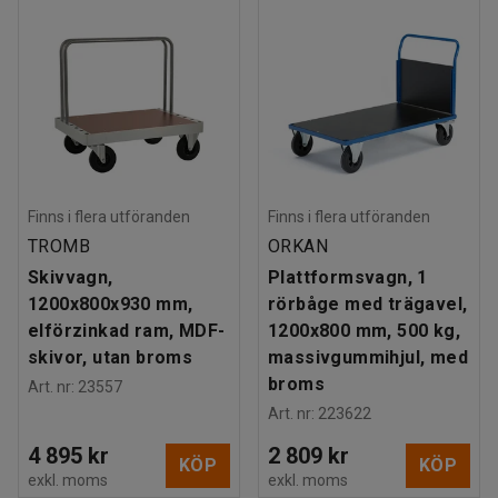
Finns i flera utföranden
Finns i flera utföranden
TROMB
ORKAN
Skivvagn,
Plattformsvagn, 1
1200x800x930 mm,
rörbåge med trägavel,
elförzinkad ram, MDF-
1200x800 mm, 500 kg,
skivor, utan broms
massivgummihjul, med
broms
Art. nr
:
23557
Art. nr
:
223622
4 895 kr
2 809 kr
KÖP
KÖP
exkl. moms
exkl. moms