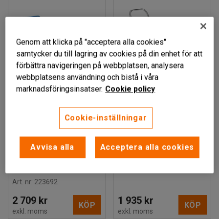
Genom att klicka på "acceptera alla cookies"
samtycker du till lagring av cookies på din enhet för att
förbättra navigeringen på webbplatsen, analysera
webbplatsens användning och bistå i våra
marknadsföringsinsatser.
Cookie policy
Finns i flera utföranden
ORKAN
RÄLLAN
Cookie-inställningar
Plattformsvagn, 1
Platåvagn, rostfri, 100
rörgavel, 1200x800
kg, 875x450 mm
mm, 500 kg,
Avvisa alla
Acceptera alla cookies
Art. nr
:
21238
massivgummihjul, med
broms
Art. nr
:
223692
2 709 kr
1 935 kr
KÖP
KÖP
exkl. moms
exkl. moms