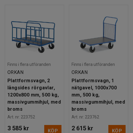
Finns i flera utföranden
Finns i flera utföranden
ORKAN
ORKAN
Plattformsvagn, 2
Plattformsvagn, 1
långsides rörgavlar,
nätgavel, 1000x700
1200x800 mm, 500 kg,
mm, 500 kg,
massivgummihjul, med
massivgummihjul, med
broms
broms
Art. nr
:
223752
Art. nr
:
223762
3 585 kr
2 615 kr
KÖP
KÖP