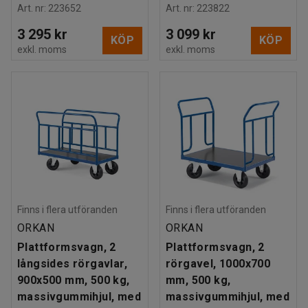
Art. nr
:
223652
Art. nr
:
223822
3 295 kr
3 099 kr
KÖP
KÖP
exkl. moms
exkl. moms
Finns i flera utföranden
Finns i flera utföranden
ORKAN
ORKAN
Plattformsvagn, 2
Plattformsvagn, 2
långsides rörgavlar,
rörgavel, 1000x700
900x500 mm, 500 kg,
mm, 500 kg,
massivgummihjul, med
massivgummihjul, med