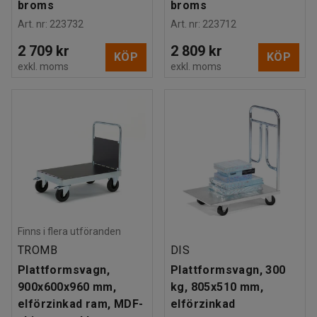
broms
broms
Art. nr
:
223732
Art. nr
:
223712
2 709 kr
2 809 kr
KÖP
KÖP
exkl. moms
exkl. moms
Finns i flera utföranden
TROMB
DIS
Plattformsvagn,
Plattformsvagn, 300
900x600x960 mm,
kg, 805x510 mm,
elförzinkad ram, MDF-
elförzinkad