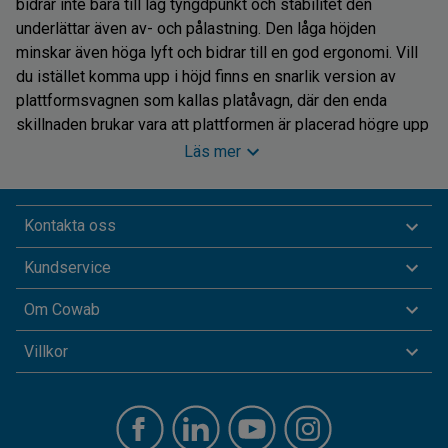
bidrar inte bara till låg tyngdpunkt och stabilitet den
underlättar även av- och pålastning. Den låga höjden
minskar även höga lyft och bidrar till en god ergonomi. Vill
du istället komma upp i höjd finns en snarlik version av
plattformsvagnen som kallas platåvagn, där den enda
skillnaden brukar vara att plattformen är placerad högre upp
på vagnen. Vi har vagnar med sarg, hopfällbara
Läs mer
plattformsvagnar som är idealiska vid dåligt utrymme tex. i
budbilen och vagnar med nätväggar.
Kontakta oss
Cowabs sortiment av plattformsvagnar för transport
Kundservice
erbjuder ett rikt utbud av rullvagnar och platåbord av högsta
kvalité. En stabil plattformsvagn med gummihjul och broms
Om Cowab
är lättmanövrerad, samtidigt som den tål riktigt tung
lastning. Cowabs transportvagnar med avtagbara nätsidor
Villkor
är optimala som hjälpmedel för transport i såväl verkstad
och garage som industri, sjukhus eller kontorsmiljö. Med en
skyffelvagn på byggarbetsplatser transporterar du enkelt
färgburkar eller byggods. Tack vare stor erfarenhet och