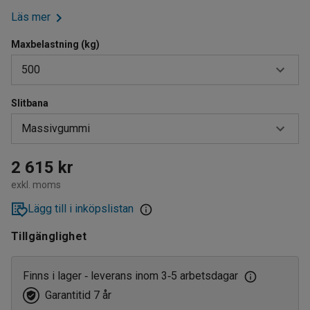
Läs mer
Maxbelastning (kg)
500
Slitbana
500
Massivgummi
1000
Elastiskt gummi
2 615 kr
exkl. moms
Massivgummi
Lägg till i inköpslistan
Tillgänglighet
Finns i lager
leverans inom 3
5 arbetsdagar
‑
‑
Garantitid 7 år