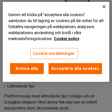
Genom att klicka på "acceptera alla cookies"
samtycker du till lagring av cookies på din enhet för att
förbättra navigeringen på webbplatsen, analysera
webbplatsens användning och bistå i våra
marknadsföringsinsatser.
Cookie policy
Cookie-inställningar
Avvisa alla
Acceptera alla cookies
Stryktålig konstruktion
Löstagbar nätgavel
Lättrullande hjul
Plattformsvagn med lättrullande hjul, rörbåge och en
löstagbar nätgavel. Med denna flakvagn kan du enkelt
transportera stort, skrymmande gods.