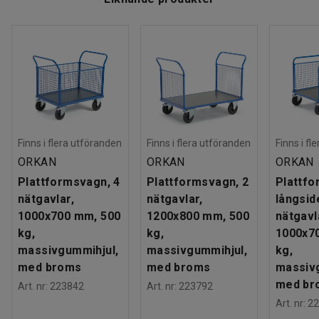
Finns i flera utföranden
Finns i flera utföranden
Finns i fl
ORKAN
ORKAN
ORKAN
Plattformsvagn, 4
Plattformsvagn, 2
Plattfo
nätgavlar,
nätgavlar,
långsid
1000x700 mm, 500
1200x800 mm, 500
nätgavl
kg,
kg,
1000x7
massivgummihjul,
massivgummihjul,
kg,
med broms
med broms
massiv
med br
Art. nr
:
223842
Art. nr
:
223792
Art. nr
:
22