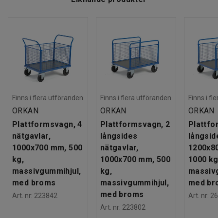
Finns i flera utföranden
Finns i flera utföranden
Finns i fl
ORKAN
ORKAN
ORKAN
Plattformsvagn, 4
Plattformsvagn, 2
Plattfo
nätgavlar,
långsides
långsid
1000x700 mm, 500
nätgavlar,
1200x8
kg,
1000x700 mm, 500
1000 kg
massivgummihjul,
kg,
massiv
med broms
massivgummihjul,
med br
med broms
Art. nr
:
223842
Art. nr
:
26
Art. nr
:
223802