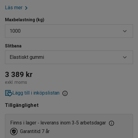
Läs mer
Maxbelastning (kg)
1000
Slitbana
500
Elastiskt gummi
1000
Elastiskt gummi
3 389 kr
exkl. moms
Massivgummi
Lägg till i inköpslistan
Tillgänglighet
Finns i lager
leverans inom 3
5 arbetsdagar
‑
‑
Garantitid 7 år