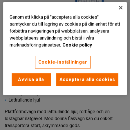
Genom att klicka på "acceptera alla cookies"
samtycker du till lagring av cookies på din enhet för att
förbättra navigeringen på webbplatsen, analysera
webbplatsens användning och bistå i våra
marknadsföringsinsatser.
Cookie policy
Cookie-inställningar
Avvisa alla
Acceptera alla cookies
Stryktålig konstruktion
Löstagbar nätgavel
Lättrullande hjul
Plattformsvagn med lättrullande hjul, rörbåge och en
löstagbar nätgavel. Med denna flakvagn kan du enkelt
transportera stort, skrymmande gods.