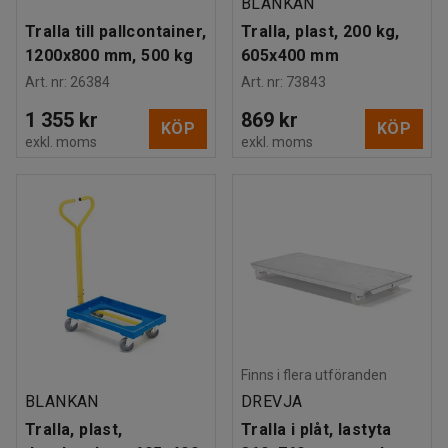
BLANKAN
Tralla till pallcontainer,
Tralla, plast, 200 kg,
1200x800 mm, 500 kg
605x400 mm
Art. nr
:
26384
Art. nr
:
73843
1 355 kr
869 kr
KÖP
KÖP
exkl. moms
exkl. moms
Finns i flera utföranden
BLANKAN
DREVJA
Tralla, plast,
Tralla i plåt, lastyta