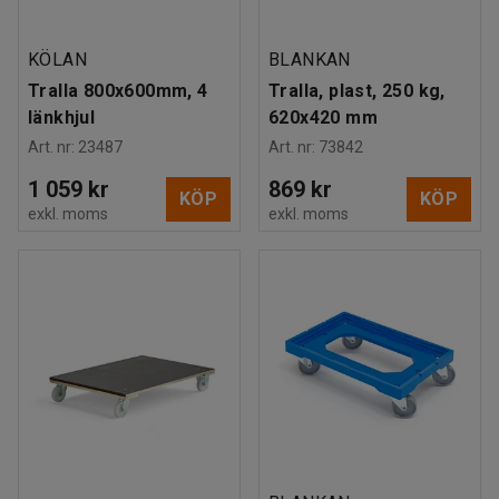
KÖLAN
BLANKAN
Tralla 800x600mm, 4
Tralla, plast, 250 kg,
länkhjul
620x420 mm
Art. nr
:
23487
Art. nr
:
73842
1 059 kr
869 kr
KÖP
KÖP
exkl. moms
exkl. moms