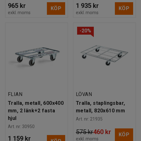
965 kr
1 935 kr
KÖP
KÖP
exkl. moms
exkl. moms
-20%
FLIAN
LÖVAN
Tralla, metall, 600x400
Tralla, staplingsbar,
mm, 2 länk+2 fasta
metall, 820x610 mm
hjul
Art. nr
:
21935
Art. nr
:
30950
575 kr
460 kr
KÖP
1 159 kr
exkl. moms