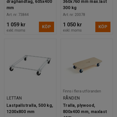
draghandtag, 605x400
360x760 mm max.last
mm
300 kg
Art. nr
:
73844
Art. nr
:
20078
1 059 kr
1 050 kr
KÖP
KÖP
exkl. moms
exkl. moms
Finns i flera utföranden
LETTAN
RÅNDEN
Lastpallstralla, 500 kg,
Tralla, plywood,
1200x800 mm
800x400 mm, maxlast