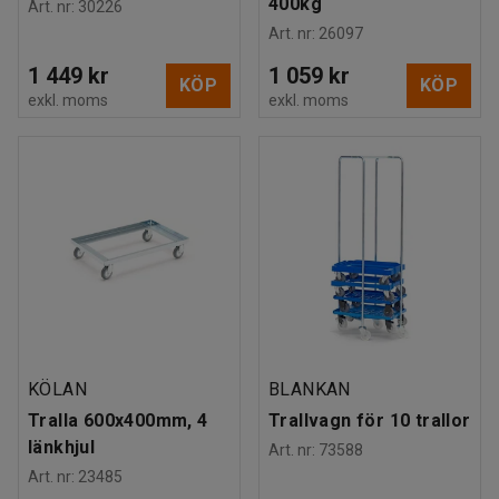
400kg
Art. nr
:
30226
Art. nr
:
26097
1 449 kr
1 059 kr
KÖP
KÖP
exkl. moms
exkl. moms
KÖLAN
BLANKAN
Tralla 600x400mm, 4
Trallvagn för 10 trallor
länkhjul
Art. nr
:
73588
Art. nr
:
23485