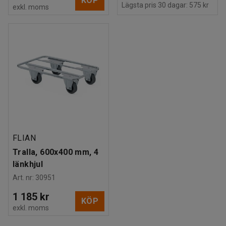
KÖP
Lägsta pris 30 dagar:
575 kr
exkl. moms
FLIAN
Tralla, 600x400 mm, 4
länkhjul
Art. nr
:
30951
1 185 kr
KÖP
exkl. moms