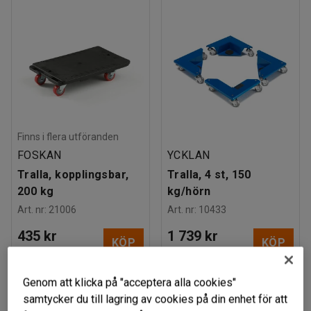
Finns i flera utföranden
FOSKAN
YCKLAN
Tralla, kopplingsbar,
Tralla, 4 st, 150
200 kg
kg/hörn
Art. nr
:
21006
Art. nr
:
10433
435 kr
1 739 kr
KÖP
KÖP
exkl. moms
exkl. moms
Genom att klicka på "acceptera alla cookies"
samtycker du till lagring av cookies på din enhet för att