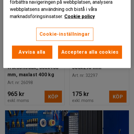
förbättra navigeringen på webbplatsen, analysera
webbplatsens användning och bistå i våra
marknadsföringsinsatser.
Cookie policy
Cookie-inställningar
Finns i flera utföranden
EDSLAN
Avvisa alla
Acceptera alla cookies
Tralla, plywood med
Tralla, MDF, 150 kg,
friktionsduk, 600x400
580x290 mm
mm, maxlast 400 kg
Art. nr
:
32297
Art. nr
:
26098
965 kr
175 kr
KÖP
KÖP
exkl. moms
exkl. moms