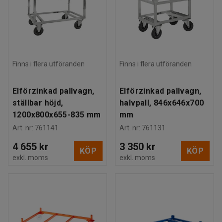
Finns i flera utföranden
Finns i flera utföranden
Elförzinkad pallvagn,
Elförzinkad pallvagn,
ställbar höjd,
halvpall, 846x646x700
1200x800x655-835 mm
mm
Art. nr
:
761141
Art. nr
:
761131
4 655 kr
3 350 kr
KÖP
KÖP
exkl. moms
exkl. moms