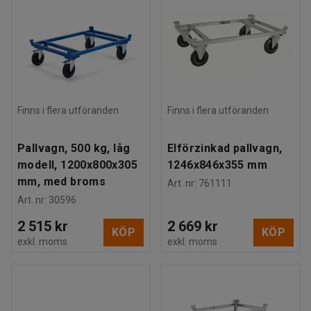
Finns i flera utföranden
Finns i flera utföranden
Pallvagn, 500 kg, låg
Elförzinkad pallvagn,
modell, 1200x800x305
1246x846x355 mm
mm, med broms
Art. nr
:
761111
Art. nr
:
30596
2 515 kr
2 669 kr
KÖP
KÖP
exkl. moms
exkl. moms