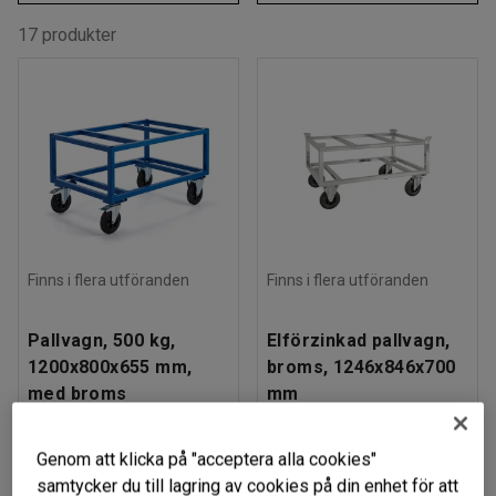
17 produkter
Finns i flera utföranden
Finns i flera utföranden
Pallvagn, 500 kg,
Elförzinkad pallvagn,
1200x800x655 mm,
broms, 1246x846x700
med broms
mm
Art. nr
:
30522
Art. nr
:
761122
Genom att klicka på "acceptera alla cookies"
3 389 kr
4 125 kr
KÖP
KÖP
samtycker du till lagring av cookies på din enhet för att
exkl. moms
exkl. moms