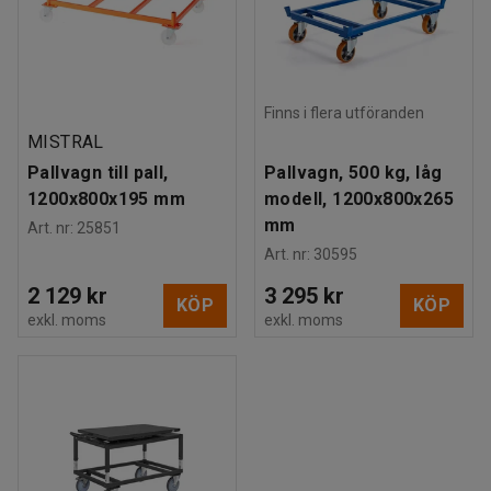
Finns i flera utföranden
MISTRAL
Pallvagn till pall,
Pallvagn, 500 kg, låg
1200x800x195 mm
modell, 1200x800x265
mm
Art. nr
:
25851
Art. nr
:
30595
2 129 kr
3 295 kr
KÖP
KÖP
exkl. moms
exkl. moms