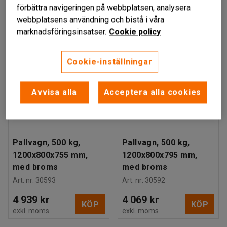
förbättra navigeringen på webbplatsen, analysera
webbplatsens användning och bistå i våra
marknadsföringsinsatser.
Cookie policy
Cookie-inställningar
Avvisa alla
Acceptera alla cookies
Finns i flera utföranden
Finns i flera utföranden
Pallvagn, 500 kg,
Pallvagn, 500 kg,
1200x800x755 mm,
1200x800x795 mm,
med broms
med broms
Art. nr
:
30593
Art. nr
:
30592
4 939 kr
4 069 kr
KÖP
KÖP
exkl. moms
exkl. moms