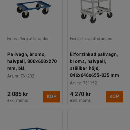
Finns i flera utföranden
Finns i flera utföranden
Pallvagn, broms,
Elförzinkad pallvagn,
halvpall, 800x600x270
broms, halvpall,
mm, blå
ställbar höjd,
846x646x655-835 mm
Art. nr
:
761232
Art. nr
:
761152
2 085 kr
4 270 kr
KÖP
KÖP
exkl. moms
exkl. moms