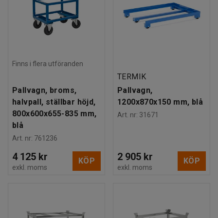
Finns i flera utföranden
TERMIK
Pallvagn, broms,
Pallvagn,
halvpall, ställbar höjd,
1200x870x150 mm, blå
800x600x655-835 mm,
Art. nr
:
31671
blå
Art. nr
:
761236
4 125 kr
2 905 kr
KÖP
KÖP
exkl. moms
exkl. moms