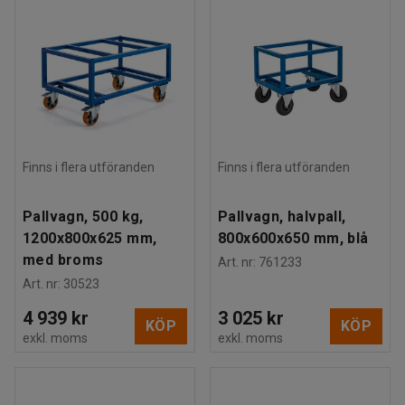
Finns i flera utföranden
Finns i flera utföranden
Pallvagn, 500 kg,
Pallvagn, halvpall,
1200x800x625 mm,
800x600x650 mm, blå
med broms
Art. nr
:
761233
Art. nr
:
30523
4 939 kr
3 025 kr
KÖP
KÖP
exkl. moms
exkl. moms