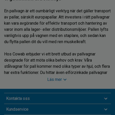
En pallvagn är ett oumbärligt verktyg när det gäller transport
av pallar, särskilt europapallar. Att investera i rätt pallvagnar
kan vara avgörande för effektiv transport och hantering av
varor inom alla lager- eller distributionsmiljöer. Pallen lyfts
vanligtvis upp på vagnen med en staplare, och sedan kan
du flytta pallen dit du vill med ren muskelkraft.
Hos Cowab erbjuder vi ett brett utbud av pallvagnar
designade för att möta olika behov och krav. Våra
stålvagnar för pall kommer med olika typer av hjul, och flera
har extra funktioner. Du hittar även elförzinkade pallvagnar
och pallvagnar för halvpallar i sortimentet.
Läs mer
Arbeta mer ergonomiskt
Kontakta oss
Ibland behöver man arbeta med varorna på pallen, och då
Kundservice
kan det vara bra att ha möjligheten att lyfta pallen till en