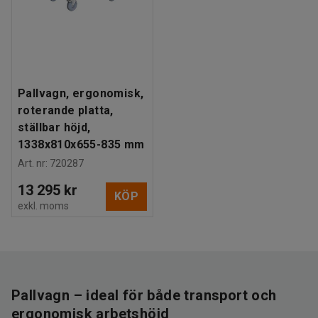
Pallvagn, ergonomisk,
roterande platta,
ställbar höjd,
1338x810x655-835 mm
Art. nr
:
720287
13 295 kr
KÖP
exkl. moms
Pallvagn – ideal för både transport och
ergonomisk arbetshöjd