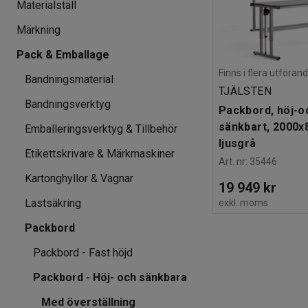
Materialställ
Märkning
Pack & Emballage
Finns i flera utföran
Bandningsmaterial
TJÄLSTEN
Bandningsverktyg
Packbord, höj-o
sänkbart, 2000x
Emballeringsverktyg & Tillbehör
ljusgrå
Etikettskrivare & Märkmaskiner
Art. nr
:
35446
Kartonghyllor & Vagnar
19 949 kr
Lastsäkring
exkl. moms
Packbord
Packbord - Fast höjd
Packbord - Höj- och sänkbara
Med överställning