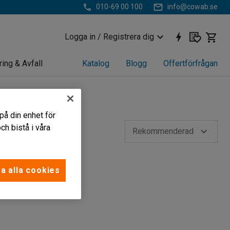
010-69 00 100
info@cowab.se
Logga in / Registrera dig
ring & Avfall
Katalog
Blogg
Offertförfrågan
på din enhet för
h bistå i våra
Rekommenderad
a alla cookies