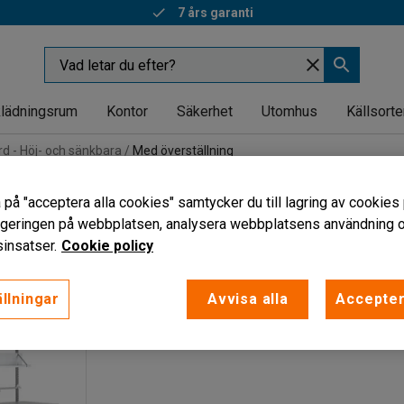
7 års garanti
lädningsrum
Kontor
Säkerhet
Utomhus
Källsorte
d - Höj- och sänkbara
Med överställning
d överställning
 på "acceptera alla cookies" samtycker du till lagring av cookies 
vigeringen på webbplatsen, analysera webbplatsens användning oc
Maxbelastning
insatser.
Cookie policy
llningar
Avvisa alla
Accepter