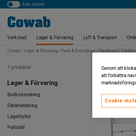
exkl. moms
Verkstad
Lager & Förvaring
Lyft & Transport
Omk
Cowab
Lager & Förvaring
Pack & Emballage
Packbord
Packbor
Packbord me
1 produkter
Genom att klicka
att förbättra na
Längd
Bredd
Lager & Förvaring
marknadsförings
Butiksinredning
Cookie-instä
Däckhantering
Lagerhyllor
Pallställ