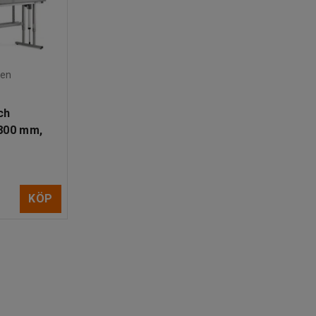
den
ch
800 mm,
KÖP