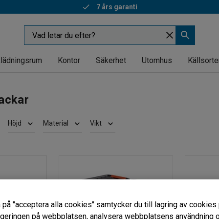
7 års garanti
lädningsrum
Kontor
Säkerhet
Utomhus
Källsorte
ackar
Höjd
Material
Vikt
 på "acceptera alla cookies" samtycker du till lagring av cookies 
vigeringen på webbplatsen, analysera webbplatsens användning oc