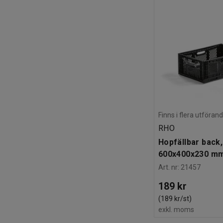
Finns i flera utföran
RHO
Hopfällbar back,
600x400x230 mm
Art. nr
:
21457
189 kr
(189 kr/st)
exkl. moms