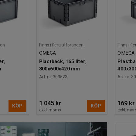
den
Finns i flera utföranden
Finns i f
OMEGA
OMEGA
er,
Plastback, 165 liter,
Plastbac
m
800x600x420 mm
400x30
Art. nr
:
303523
Art. nr
:
3
1 045 kr
169 kr
KÖP
KÖP
exkl. moms
exkl. mo