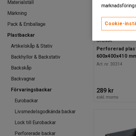
Materialställ
marknadsförings
Märkning
Cookie-instä
Pack & Emballage
Finns i flera utföran
Plastbackar
SIGMA
Artikelskåp & Stativ
Perforerad plas
600x400x410 mm
Backhyllor & Backstativ
Art. nr
:
30314
Backskåp
Backvagnar
289 kr
Förvaringsbackar
exkl. moms
Eurobackar
Livsmedelsgodkända backar
Lock till Eurobackar
Perforerade backar