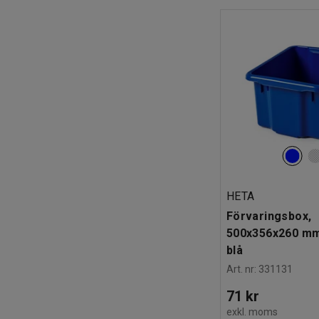
HETA
Förvaringsbox,
500x356x260 mm, 
blå
Art. nr
:
331131
71 kr
exkl. moms