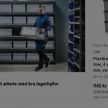
Finns i f
CHI
Plastba
liter, 4
mm, vat
Art. nr
:
2
t arbete med bra lagerhyllor
945 kr
(236,25 k
exkl. mo