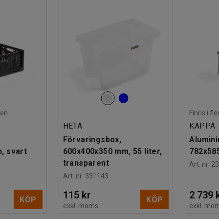
den
Finns i f
HETA
KAPPA
Förvaringsbox,
Alumin
, svart
600x400x350 mm, 55 liter,
782x58
transparent
Art. nr
:
2
Art. nr
:
331143
115 kr
2 739 
KÖP
KÖP
exkl. moms
exkl. mo