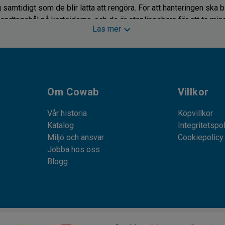
samtidigt som de blir lätta att rengöra. För att hanteringen ska bl
ndtagshål på kortsidorna, och de är staplingsbara för att ta mind
Läs mer
backar för säker matvaruhantering
a backar hittar du en mängd olika alternativ:
Om Cowab
Villkor
Vår historia
Köpvillkor
Katalog
Integritetspo
Miljö och ansvar
Cookiepolicy
ar
Jobba hos oss
Blogg
 som är livsmedelsgodkänd ger dig möjlighet att förvara livsmede
sa plastbackar är speciellt utformade för att klara branschen höga
 torrvaror och färskvaror är de väldigt temperaturtåliga – vi har