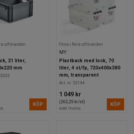
lera utföranden
Finns i flera utföranden
MY
k, 21 liter,
Plastback med lock, 70
0x220 mm
liter, 4 st/fp, 720x400x380
mm, transparent
03503
Art. nr
:
33144
1 049 kr
(262,25 kr/st)
KÖP
KÖP
ms
exkl. moms