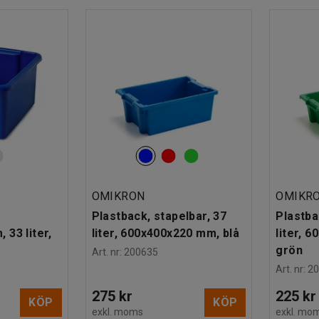
OMIKRON
OMIKR
Plastback, stapelbar, 37
Plastba
33 liter,
liter, 600x400x220 mm, blå
liter, 
grön
Art. nr
:
200635
Art. nr
:
2
275 kr
225 kr
KÖP
KÖP
exkl. moms
exkl. mo