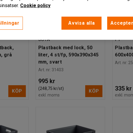
insatser.
Cookie policy
llningar
Avvisa alla
Accepter
den
Finns i flera utföranden
Finns i f
JOTA
PI
tback,
Plastback med lock, 50
Plastbac
, grå
liter, 4 st/fp, 590x390x345
600x40
mm, svart
Art. nr
:
2
Art. nr
:
31403
995 kr
335 kr
(248,75 kr/st)
KÖP
KÖP
exkl. moms
exkl. mo