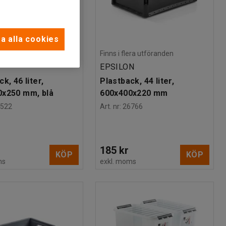
a alla cookies
lera utföranden
Finns i flera utföranden
EPSILON
k, 46 liter,
Plastback, 44 liter,
0x250 mm, blå
600x400x220 mm
5522
Art. nr
:
26766
185 kr
KÖP
KÖP
ms
exkl. moms