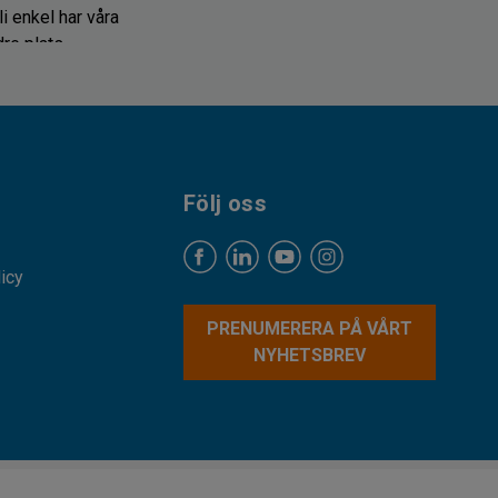
i enkel har våra
re plats.
Följ oss
licy
PRENUMERERA PÅ VÅRT
NYHETSBREV
l och matvaror på ett säkert
 krav. För att de ska kunna
 livsmedelsgodkända backar