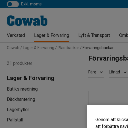
exkl. moms
Verkstad
Lager & Förvaring
Lyft & Transport
Omk
Cowab
Lager & Förvaring
Plastbackar
Förvaringsbackar
Förvaringsb
21 produkter
Färg
Längd
Lager & Förvaring
Butiksinredning
Däckhantering
Lagerhyllor
Genom att klicka
Pallställ
att förbättra na