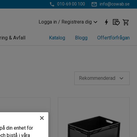
010-69 00 100
info@cowab.se
Logga in / Registrera dig
ring & Avfall
Katalog
Blogg
Offertförfrågan
Rekommenderad
på din enhet för
h bistå i våra