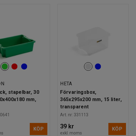
ON
HETA
ck, stapelbar, 30
Förvaringsbox,
600x400x180 mm,
365x295x200 mm, 15 liter,
transparent
00641
Art. nr
:
331113
39 kr
KÖP
KÖP
ms
exkl. moms