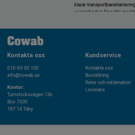
klarar transportbanehantering 
europabackar försetts med ha
Livsmedelsgodkända 
Bland våra livsmedelsgodkänd
Kontakta oss
Kundservice
Europabackar
010-69 00 100
Kontakta oss
Modulbackar
info@cowab.se
Beställning
Retur och reklamation
Perforerade plastback
Kontor:
Leverans
Tumstocksvägen 13b
Förvaringsboxar
Box 7300
187 14 Täby
En back eller förvaringslåda
och hygieniskt sätt. Alla des
användas till både frysvaror,