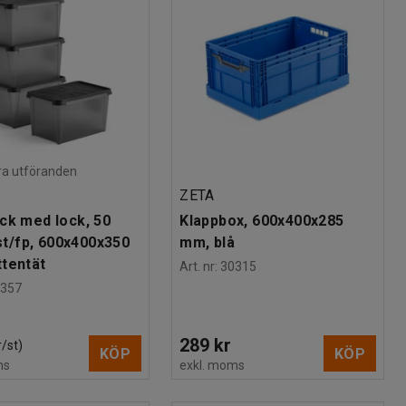
lera utföranden
ZETA
ck med lock, 50
Klappbox, 600x400x285
 st/fp, 600x400x350
mm, blå
tentät
Art. nr
:
30315
2357
289 kr
r/st)
KÖP
KÖP
ms
exkl. moms