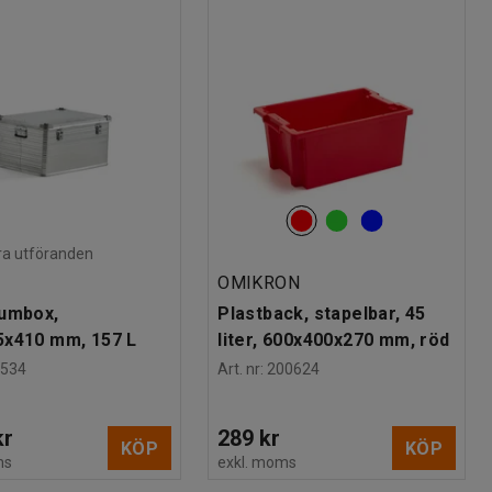
lera utföranden
OMIKRON
iumbox,
Plastback, stapelbar, 45
5x410 mm, 157 L
liter, 600x400x270 mm, röd
3534
Art. nr
:
200624
kr
289 kr
KÖP
KÖP
ms
exkl. moms