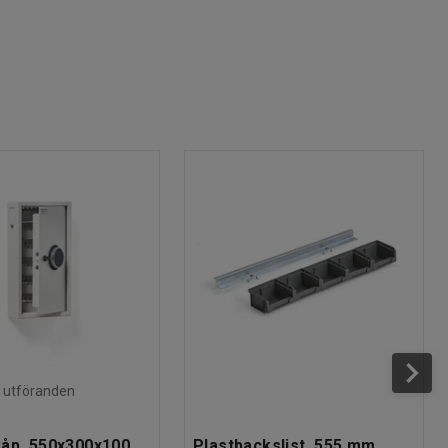
ra utföranden
åp, 550x300x100
Plastbackslist, 555 mm,