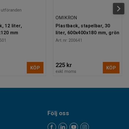
ra utföranden
OMIKRON
, 12 liter,
Plastback, stapelbar, 30
x120 mm
liter, 600x400x180 mm, grön
501
Art. nr
:
200641
225 kr
KÖP
KÖP
s
exkl. moms
Följ oss