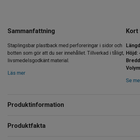
Sammanfattning
Kort
Staplingsbar plastback med perforeringar i sidor och
Läng
botten som gör att du ser innehållet. Tillverkad i tåligt,
Höjd
:
livsmedelsgodkänt material.
Bred
Voly
Läs mer
Se mer
Produktinformation
Förvaringsback som är tillverkad i tåligt, livsmedelsgodkä
Produktfakta
vridstyv. Den har handtagshål som förenklar hanteringen och 
Längd
:
600
mm