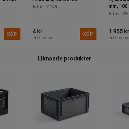
mm, 100 
Art. nr
:
31248
Art. nr
:
525
4 kr
1 955 k
KÖP
KÖP
exkl. moms
exkl. mom
Liknande produkter