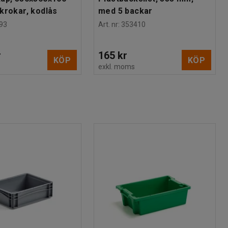
krokar, kodlås
med 5 backar
93
Art. nr
:
353410
r
165 kr
KÖP
KÖP
s
exkl. moms