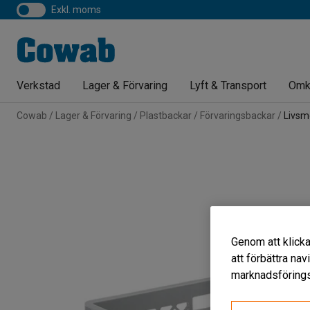
exkl. moms
Verkstad
Lager & Förvaring
Lyft & Transport
Omk
Cowab
Lager & Förvaring
Plastbackar
Förvaringsbackar
Livsm
Genom att klicka
att förbättra na
marknadsförings