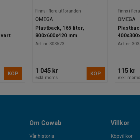
Finns i flera utföranden
Finns i fle
OMEGA
OMEGA
Plastback, 165 liter,
Plastback
vart
800x600x420 mm
400x300
Art. nr
:
303523
Art. nr
:
303
1 045 kr
115 kr
KÖP
KÖP
exkl. moms
exkl. mom
Om Cowab
Villkor
Vår historia
Köpvillkor