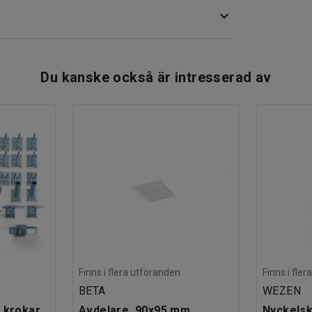
tilation och släpper ut vätska. Tack vare
ika saker, exempelvis bröd och andra livsmedel
Du kanske också är intresserad av
Finns i flera utföranden
Finns i fle
BETA
WEZEN
 krokar
Avdelare, 90x95 mm
Nyckelsk