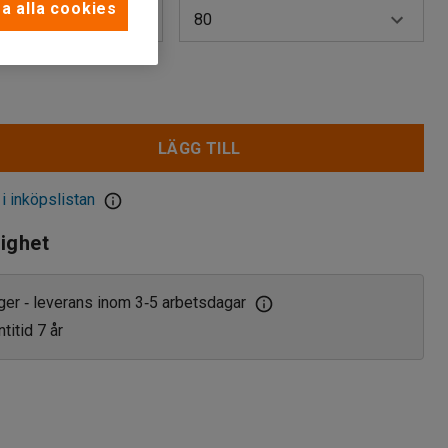
a alla cookies
80
29
61
LÄGG TILL
80
 i inköpslistan
lighet
ager
leverans inom 3
5 arbetsdagar
‑
‑
titid 7 år