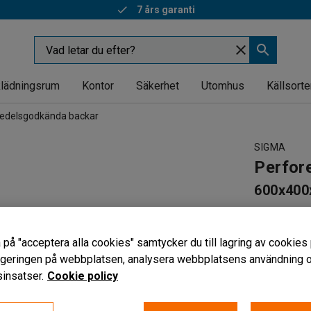
7 års garanti
lädningsrum
Kontor
Säkerhet
Utomhus
Källsorte
edelsgodkända backar
SIGMA
Perfor
600x400
Art. nr
:
303
Livsmede
 på "acceptera alla cookies" samtycker du till lagring av cookies 
Perforerin
vigeringen på webbplatsen, analysera webbplatsens användning oc
Staplings
insatser.
Cookie policy
Höjd (mm)