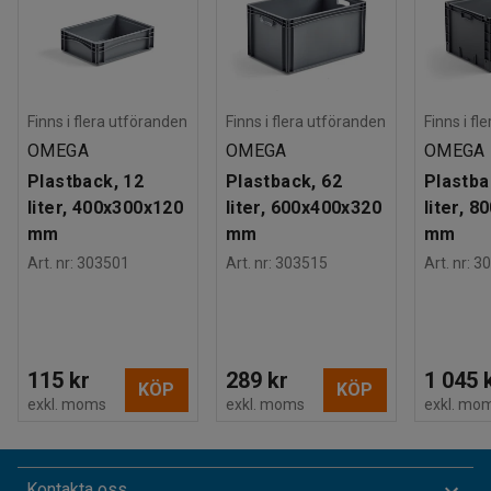
Finns i flera utföranden
Finns i flera utföranden
Finns i fl
OMEGA
OMEGA
OMEGA
Plastback, 12
Plastback, 62
Plastba
liter, 400x300x120
liter, 600x400x320
liter, 
mm
mm
mm
Art. nr
:
303501
Art. nr
:
303515
Art. nr
:
30
115 kr
289 kr
1 045 
KÖP
KÖP
exkl. moms
exkl. moms
exkl. mo
Kontakta oss