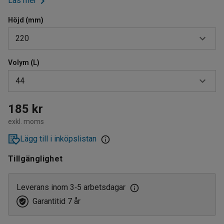
Läs mer
Höjd (mm)
220
Volym (L)
120
44
220
12
185 kr
exkl. moms
20
Lägg till i inköpslistan
44
Tillgänglighet
Leverans inom 3
5 arbetsdagar
‑
Garantitid 7 år