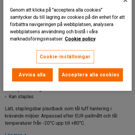
Genom att klicka på "acceptera alla cookies"
samtycker du till lagring av cookies på din enhet för att
förbättra navigeringen på webbplatsen, analysera
webbplatsens användning och bistå i våra
marknadsföringsinsatser.
Cookie policy
Cookie-inställningar
Avvisa alla
Acceptera alla cookies
Återvunnet material
Temperaturtålig
Kan staplas
Lätt, staplingsbar plastback som tål tuff hantering i
krävande miljöer. Anpassad efter EUR-pallmått och tål
temperaturer från -20°C upp till +80°C.