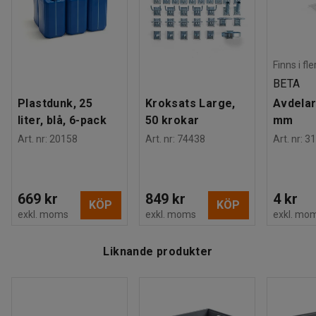
Temperatur
:
-20 - +80
°
materialet.
Färg
:
Mörkgrå
Material
:
Polypropen
Vikt
:
1,36
kg
Finns i fl
BETA
Plastdunk, 25
Kroksats Large,
Avdelar
liter, blå, 6-pack
50 krokar
mm
Art. nr
:
20158
Art. nr
:
74438
Art. nr
:
31
669 kr
849 kr
4 kr
KÖP
KÖP
exkl. moms
exkl. moms
exkl. mo
Liknande produkter