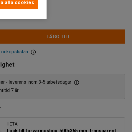
a alla cookies
LÄGG TILL
 i inköpslistan
lighet
ager
leverans inom 3
5 arbetsdagar
‑
‑
titid 7 år
r
HETA
Lock till förvaringsbox, 500x365 mm, transparent