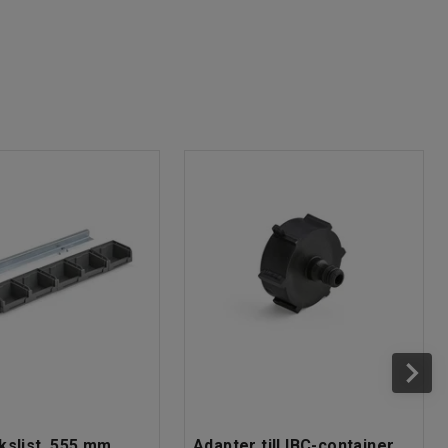
kslist, 555 mm,
Adapter till IBC-container