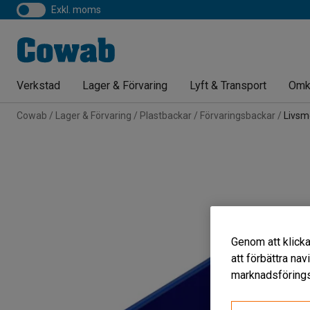
exkl. moms
Verkstad
Lager & Förvaring
Lyft & Transport
Omk
Cowab
Lager & Förvaring
Plastbackar
Förvaringsbackar
Livsm
Genom att klicka
att förbättra na
marknadsförings