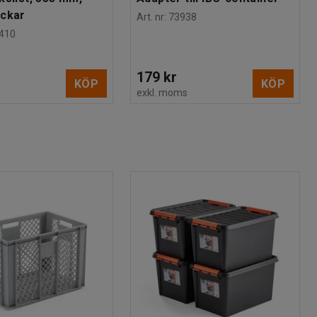
ackar
Art. nr
:
73938
410
179 kr
KÖP
KÖP
s
exkl. moms