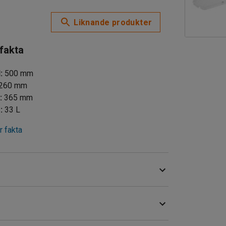
Liknande produkter
 fakta
d
:
500
mm
260
mm
d
:
365
mm
m
:
33
L
 fakta
open och passar utmärkt för lättare gods i
r från -40°C upp till +120°, vilket gör att