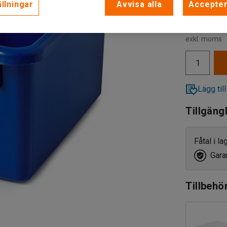
llningar
Avvisa alla
Accepter
71 kr
exkl. moms
Lägg till
Tillgäng
Fåtal i l
Garan
Tillbehö