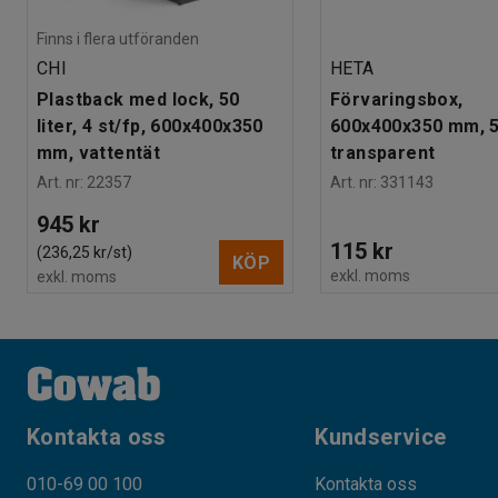
Finns i flera utföranden
CHI
HETA
Plastback med lock, 50
Förvaringsbox,
liter, 4 st/fp, 600x400x350
600x400x350 mm, 55
mm, vattentät
transparent
Art. nr
:
22357
Art. nr
:
331143
945 kr
115 kr
(236,25 kr/st)
KÖP
exkl. moms
exkl. moms
Kontakta oss
Kundservice
010-69 00 100
Kontakta oss