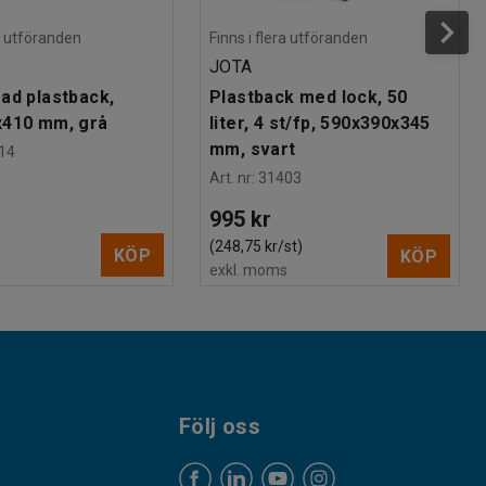
ra utföranden
Finns i flera utföranden
JOTA
ad plastback,
Plastback med lock, 50
x410 mm, grå
liter, 4 st/fp, 590x390x345
mm, svart
14
Art. nr
:
31403
995 kr
(248,75 kr/st)
KÖP
KÖP
s
exkl. moms
Följ oss