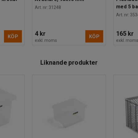
med 5 b
Art. nr
:
31248
Art. nr
:
353
4 kr
165 kr
KÖP
KÖP
exkl. moms
exkl. mom
Liknande produkter