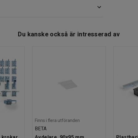
andra när de är tomma. Du kan även stapla dem på
r sluten förvaring. Med lock kan du dessutom
Du kanske också är intresserad av
Finns i flera utföranden
BETA
 krokar
Avdelare, 90x95 mm
Plastbac