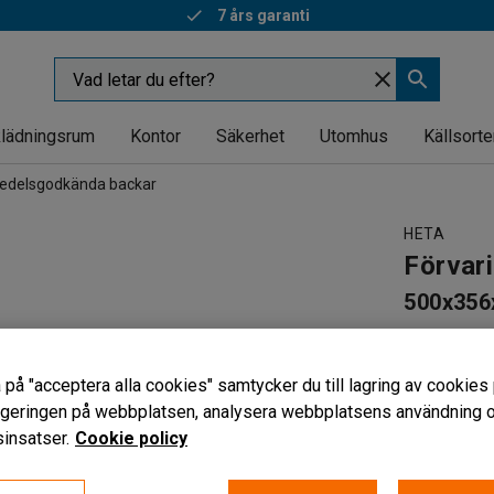
7 års garanti
lädningsrum
Kontor
Säkerhet
Utomhus
Källsorte
edelsgodkända backar
HETA
Förvar
500x356x
Art. nr
:
331
Livsmede
 på "acceptera alla cookies" samtycker du till lagring av cookies 
Temperatu
vigeringen på webbplatsen, analysera webbplatsens användning oc
Staplings
insatser.
Cookie policy
Färg
:
Blå