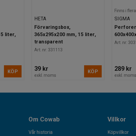
Finns i fle
HETA
SIGMA
Förvaringsbox,
Perforer
 liter,
365x295x200 mm, 15 liter,
600x400
transparent
Art. nr
:
303
Art. nr
:
331113
39 kr
289 kr
KÖP
KÖP
exkl. moms
exkl. mom
Om Cowab
Villkor
Vår historia
Köpvillkor