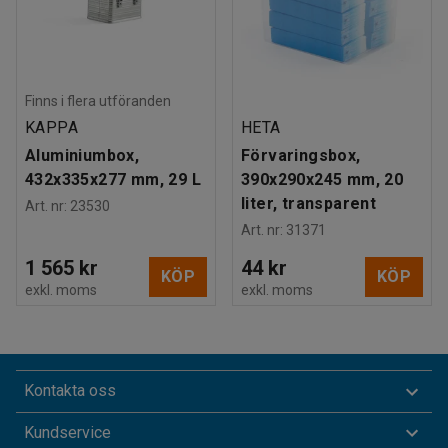
Finns i flera utföranden
KAPPA
HETA
Aluminiumbox,
Förvaringsbox,
432x335x277 mm, 29 L
390x290x245 mm, 20
liter, transparent
Art. nr
:
23530
Art. nr
:
31371
1 565 kr
44 kr
KÖP
KÖP
exkl. moms
exkl. moms
Kontakta oss
Kundservice