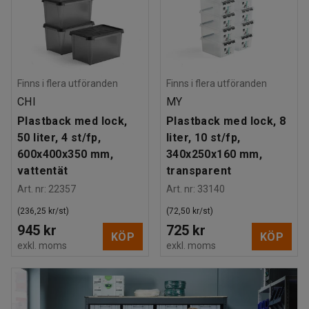
Finns i flera utföranden
Finns i flera utföranden
CHI
MY
Plastback med lock,
Plastback med lock, 8
50 liter, 4 st/fp,
liter, 10 st/fp,
600x400x350 mm,
340x250x160 mm,
vattentät
transparent
Art. nr
:
22357
Art. nr
:
33140
(236,25 kr/st)
(72,50 kr/st)
945 kr
725 kr
KÖP
KÖP
exkl. moms
exkl. moms