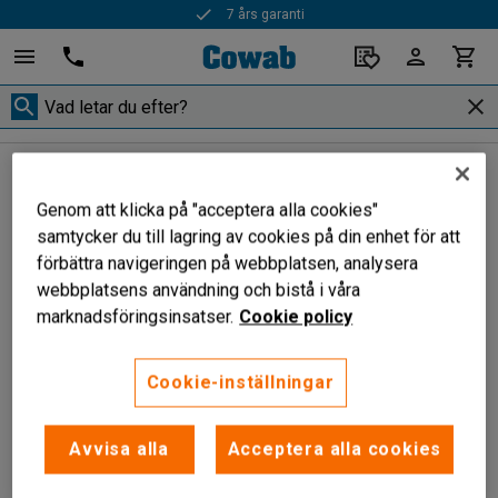
7 års garanti
Förvaringsbackar
Lock till Eurobackar
Lock till Eurobackar
Genom att klicka på "acceptera alla cookies"
samtycker du till lagring av cookies på din enhet för att
förbättra navigeringen på webbplatsen, analysera
webbplatsens användning och bistå i våra
Filtrera
Sortera
marknadsföringsinsatser.
Cookie policy
1 produkter
Cookie-inställningar
Avvisa alla
Acceptera alla cookies