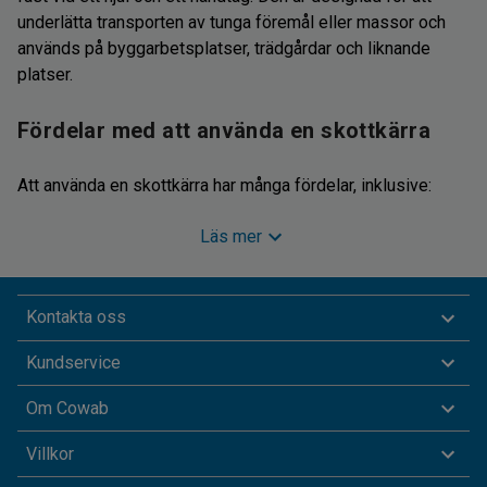
underlätta transporten av tunga föremål eller massor och
används på byggarbetsplatser, trädgårdar och liknande
platser.
Fördelar med att använda en skottkärra
Att använda en skottkärra har många fördelar, inklusive:
Läs mer
Avlastning för rygg och muskler: Genom att använda
en skottkärra kan du undvika att bära tunga föremål
för hand, vilket kan leda till överbelastningsskador.
Kontakta oss
Effektivitet: Skottkärror möjliggör transport av större
Kundservice
mängder material på kortare tid, vilket ökar
produktiviteten.
Om Cowab
Mångsidighet: Oavsett om du behöver flytta jord, sten,
Villkor
trä eller andra material finns det en skottkärra som