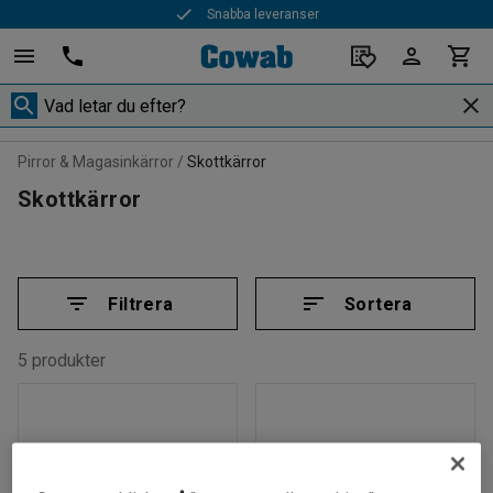
Snabba leveranser
Pirror & Magasinkärror
Skottkärror
Skottkärror
Filtrera
Sortera
5 produkter