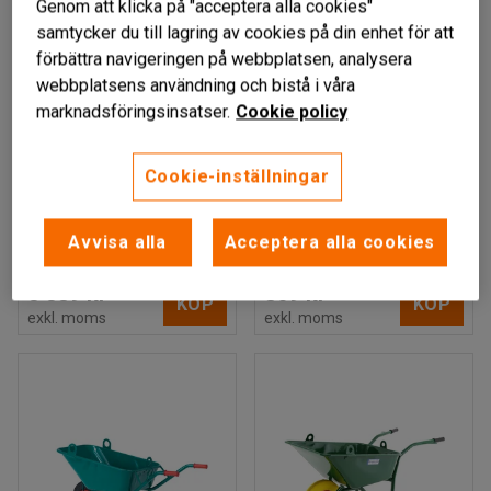
Genom att klicka på "acceptera alla cookies"
samtycker du till lagring av cookies på din enhet för att
förbättra navigeringen på webbplatsen, analysera
webbplatsens användning och bistå i våra
marknadsföringsinsatser.
Cookie policy
RYCK
Skottkärra, plastbalja,
Skottkärra,
Cookie-inställningar
trähandtag, 210 L
galvaniserad,
trähandtag, 90 L
Art. nr
:
20203
Avvisa alla
Acceptera alla cookies
Art. nr
:
26303
3 389 kr
869 kr
KÖP
KÖP
exkl. moms
exkl. moms