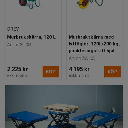
DREV
Murbrukskärra, 120 L
Murbrukskärra med
lyftöglor, 120L/200 kg,
Art. nr
:
20204
punkteringsfritt hjul
Art. nr
:
730125
2 225 kr
4 195 kr
KÖP
KÖP
exkl. moms
exkl. moms