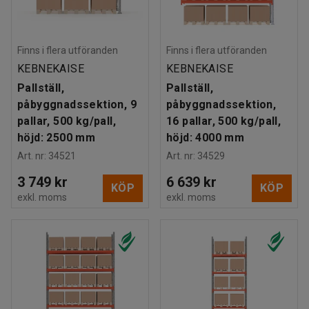
Finns i flera utföranden
Finns i flera utföranden
KEBNEKAISE
KEBNEKAISE
Pallställ,
Pallställ,
påbyggnadssektion, 9
påbyggnadssektion,
pallar, 500 kg/pall,
16 pallar, 500 kg/pall,
höjd: 2500 mm
höjd: 4000 mm
Art. nr
:
34521
Art. nr
:
34529
3 749 kr
6 639 kr
KÖP
KÖP
exkl. moms
exkl. moms