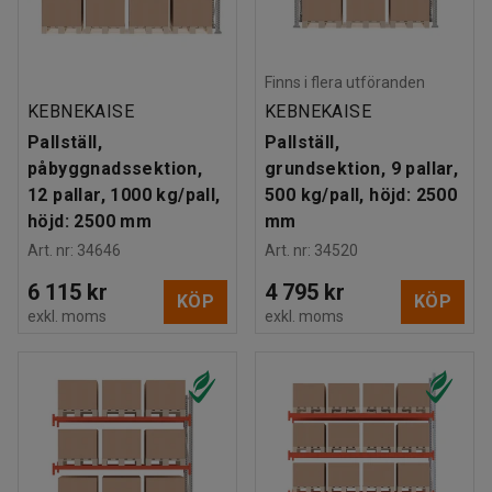
Finns i flera utföranden
KEBNEKAISE
KEBNEKAISE
Pallställ,
Pallställ,
påbyggnadssektion,
grundsektion, 9 pallar,
12 pallar, 1000 kg/pall,
500 kg/pall, höjd: 2500
höjd: 2500 mm
mm
Art. nr
:
34646
Art. nr
:
34520
6 115 kr
4 795 kr
KÖP
KÖP
exkl. moms
exkl. moms