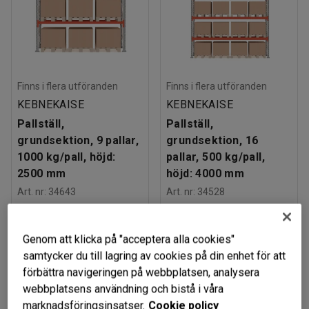
Finns i flera utföranden
Finns i flera utföranden
KEBNEKAISE
KEBNEKAISE
Pallställ,
Pallställ,
grundsektion, 9 pallar,
grundsektion, 16
1000 kg/pall, höjd:
pallar, 500 kg/pall,
2500 mm
höjd: 4000 mm
Art. nr
:
34643
Art. nr
:
34528
4 979 kr
8 215 kr
KÖP
KÖP
exkl. moms
exkl. moms
Genom att klicka på "acceptera alla cookies"
samtycker du till lagring av cookies på din enhet för att
förbättra navigeringen på webbplatsen, analysera
webbplatsens användning och bistå i våra
marknadsföringsinsatser.
Cookie policy