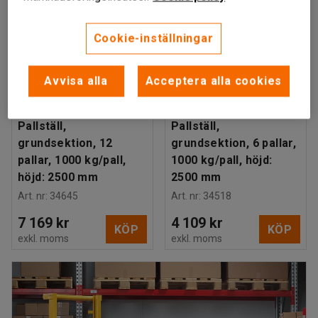
Cookie-inställningar
Avvisa alla
Acceptera alla cookies
Finns i flera utföranden
KEBNEKAISE
KEBNEKAISE
Pallställ,
Pallställ,
grundsektion, 12
grundsektion, 6 pallar,
pallar, 1000 kg/pall,
1000 kg/pall, höjd:
höjd: 2500 mm
2500 mm
Art. nr
:
34645
Art. nr
:
34518
7 169 kr
4 109 kr
KÖP
KÖP
exkl. moms
exkl. moms