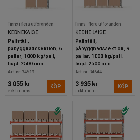
Finns i flera utföranden
Finns i flera utföranden
KEBNEKAISE
KEBNEKAISE
Pallställ,
Pallställ,
påbyggnadssektion, 6
påbyggnadssektion, 9
pallar, 1000 kg/pall,
pallar, 1000 kg/pall,
höjd: 2500 mm
höjd: 2500 mm
Art. nr
:
34519
Art. nr
:
34644
3 055 kr
3 935 kr
KÖP
KÖP
exkl. moms
exkl. moms