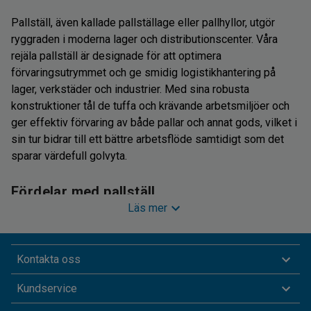
Pallställ, även kallade pallställage eller pallhyllor, utgör
ryggraden i moderna lager och distributionscenter. Våra
rejäla pallställ är designade för att optimera
förvaringsutrymmet och ge smidig logistikhantering på
lager, verkstäder och industrier. Med sina robusta
konstruktioner tål de tuffa och krävande arbetsmiljöer och
ger effektiv förvaring av både pallar och annat gods, vilket i
sin tur bidrar till ett bättre arbetsflöde samtidigt som det
sparar värdefull golvyta.
Fördelar med pallställ
Läs mer
Att investera i pallställ och stallage är avgörande för
företag som strävar efter att maximera sin lagerkapacitet
Kontakta oss
och effektivisera interna processer. Här är några av
fördelarna med pallställage:
Kundservice
Optimal lagring:
Med pallställ får du en vertikal