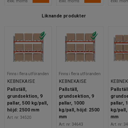
exkl. moms
exkl. moms
exkl. mo
Liknande produkter
Finns i flera utföranden
Finns i flera utföranden
KEBNEKAISE
KEBNEKAISE
KEBNEK
Pallställ,
Pallställ,
Pallställ
grundsektion, 9
grundsektion, 9
grundse
pallar, 500 kg/pall,
pallar, 1000
pallar, 
höjd: 2500 mm
kg/pall, höjd: 2500
kg/pall,
mm
mm
Art. nr
:
34520
Art. nr
:
34643
Art. nr
:
34