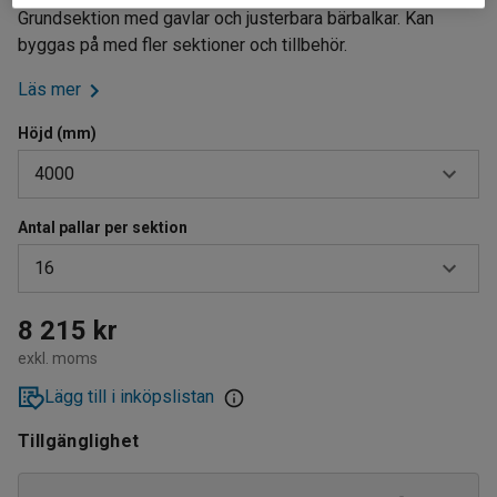
Grundsektion med gavlar och justerbara bärbalkar. Kan
byggas på med fler sektioner och tillbehör.
Läs mer
Höjd (mm)
4000
Antal pallar per sektion
2500
16
4000
5000
12
8 215 kr
exkl. moms
16
Lägg till i inköpslistan
20
Tillgänglighet