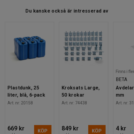
säkerhetskrav.
Du kanske också är intresserad av
Finns i fl
BETA
Plastdunk, 25
Kroksats Large,
Avdelar
liter, blå, 6-pack
50 krokar
mm
Art. nr
:
20158
Art. nr
:
74438
Art. nr
:
31
669 kr
849 kr
4 kr
KÖP
KÖP