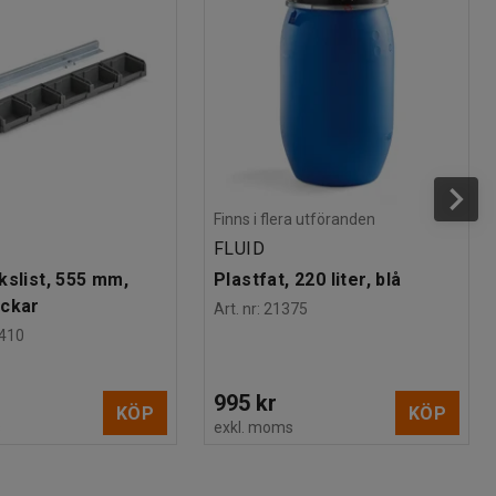
Finns i flera utföranden
FLUID
kslist, 555 mm,
Plastfat, 220 liter, blå
ackar
Art. nr
:
21375
410
995 kr
KÖP
KÖP
s
exkl. moms