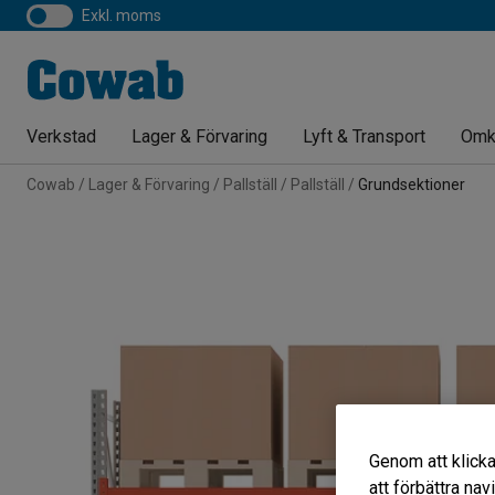
exkl. moms
Verkstad
Lager & Förvaring
Lyft & Transport
Omk
Cowab
Lager & Förvaring
Pallställ
Pallställ
Grundsektioner
Genom att klicka
att förbättra na