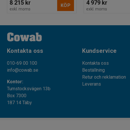
8 215 kr
4 979 kr
KÖP
exkl. moms
exkl. moms
Kontakta oss
Kundservice
010-69 00 100
Kontakta oss
info@cowab.se
Beställning
Retur och reklamation
Kontor:
Leverans
Tumstocksvägen 13b
Box 7300
187 14 Täby