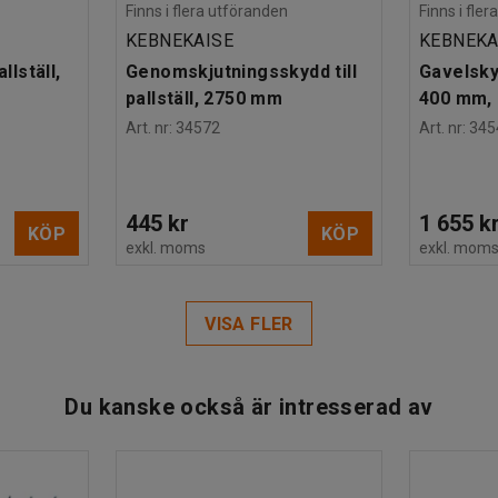
Finns i flera utföranden
Finns i fle
KEBNEKAISE
KEBNEKA
llställ,
Genomskjutningsskydd till
Gavelskydd
pallställ, 2750 mm
400 mm,
Art. nr
:
34572
Art. nr
:
345
445 kr
1 655 k
KÖP
KÖP
exkl. moms
exkl. mom
VISA FLER
Du kanske också är intresserad av