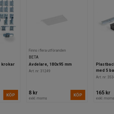
Finns i flera utföranden
BETA
 krokar
Avdelare, 180x95 mm
Plastbac
med 5 b
Art. nr
:
31249
Art. nr
:
353
8 kr
165 kr
KÖP
KÖP
exkl. moms
exkl. mom