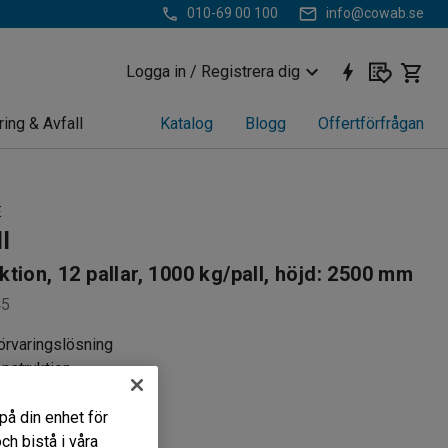
010-69 00 100
info@cowab.se
Logga in / Registrera dig
ring & Avfall
Katalog
Blogg
Offertförfrågan
E
l
tion, 12 pallar, 1000 kg/pall, höjd: 2500 mm
45
förvaringslösning
nstruktion
montera
på din enhet för
r
h bistå i våra