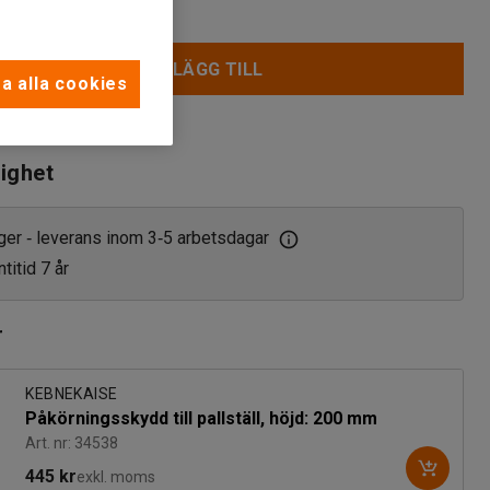
LÄGG TILL
a alla cookies
 i inköpslistan
lighet
ager
leverans inom 3
5 arbetsdagar
‑
‑
titid 7 år
r
KEBNEKAISE
Påkörningsskydd till pallställ, höjd: 200 mm
Art. nr: 34538
445 kr
exkl. moms