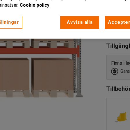
exkl. moms
insatser.
Cookie policy
llningar
Avvisa alla
Accepter
Lägg till
Tillgäng
Finns i l
Garan
Tillbehö