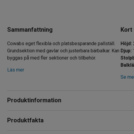
Sammanfattning
Kort
Cowabs eget flexibla och platsbesparande pallställ.
Höjd
:
Grundsektion med gavlar och justerbara bärbalkar. Kan
Djup
:
byggas på med fler sektioner och tillbehör.
Stolp
Balkl
Läs mer
Se mer
Produktinformation
Skapa ett skräddarsytt hyllsystem för effektiv logistik, la
Produktfakta
pallställ. Detta pallställage passar in på mindre lager, störr
och förvaring av pallar förekommer.
Höjd
:
2500
mm