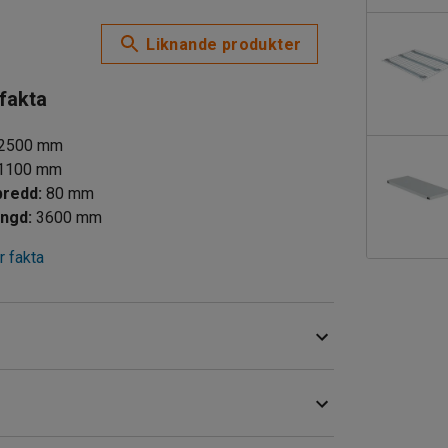
Liknande produkter
 fakta
2500
mm
1100
mm
bredd
:
80
mm
ängd
:
3600
mm
 fakta
gerhållning och godshantering med Cowabs eget
e företag och en mängd andra miljöer där hantering