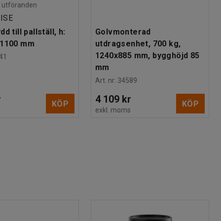
ra utföranden
ISE
 till pallställ, h:
Golvmonterad
 1100 mm
utdragsenhet, 700 kg,
1240x885 mm, bygghöjd 85
41
mm
Art. nr
:
34589
r
4 109 kr
KÖP
KÖP
s
exkl. moms