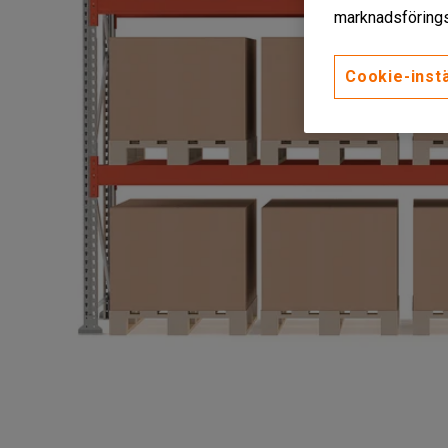
marknadsförings
Cookie-instä