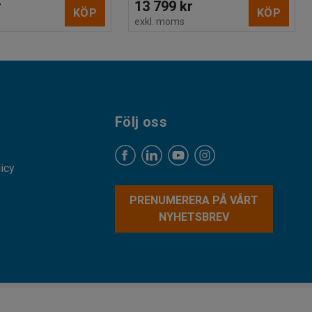
r
13 799 kr
KÖP
KÖP
s
exkl. moms
Följ oss
licy
PRENUMERERA PÅ VÅRT
NYHETSBREV