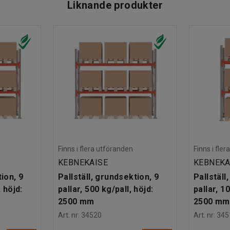
Liknande produkter
Finns i flera utföranden
Finns i fle
KEBNEKAISE
KEBNEKA
tion, 9
Pallställ, grundsektion, 9
Pallställ
, höjd:
pallar, 500 kg/pall, höjd:
pallar, 1
2500 mm
2500 mm
Art. nr
:
34520
Art. nr
:
345