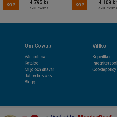
4 795 kr
4 109 k
KÖP
KÖP
exkl. moms
exkl. mom
Om Cowab
Villkor
Vår historia
Köpvillkor
Katalog
Integritetspo
Miljö och ansvar
Cookiepolicy
Jobba hos oss
Blogg