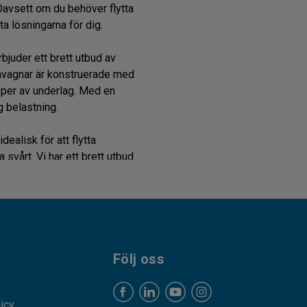
Oavsett om du behöver flytta
a lösningarna för dig.
bjuder ett brett utbud av
invagnar är konstruerade med
typer av underlag. Med en
g belastning.
ealisk för att flytta
svårt. Vi har ett brett utbud
äckligt starka för att
ta maskinerna utan att skada
gar, och vi förstår vikten av
kan hjälpa till att öka
Följ oss
dra tillbehör som är
licy