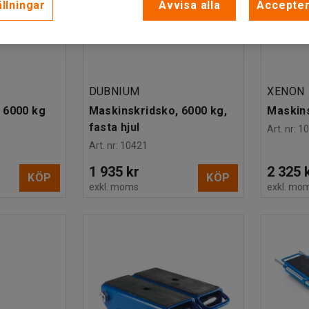
llningar
Avvisa alla
Accepter
DUBNIUM
XENON
 6000 kg
Maskinskridsko, 6000 kg,
Maskins
fasta hjul
Art. nr
:
1
Art. nr
:
10421
1 935 kr
2 325 
KÖP
KÖP
exkl. moms
exkl. mo