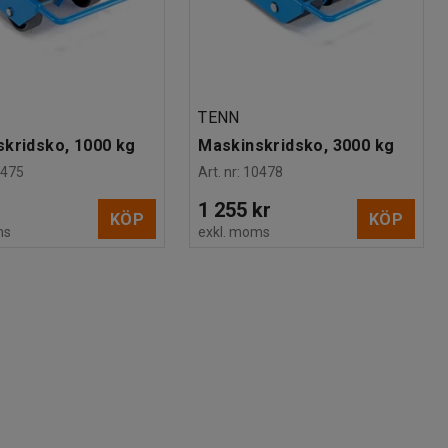
TENN
kridsko, 1000 kg
Maskinskridsko, 3000 kg
0475
Art. nr
:
10478
1 255 kr
KÖP
KÖP
ms
exkl. moms