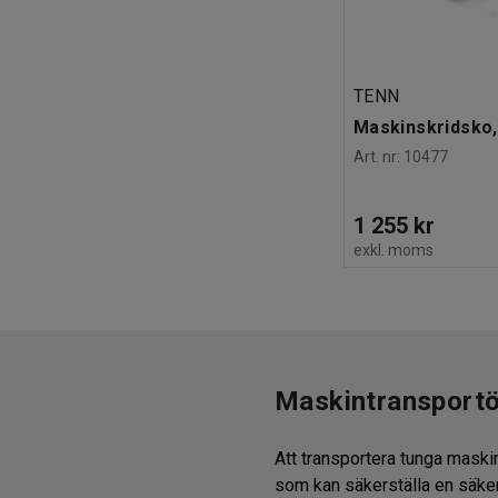
TENN
Maskinskridsko,
Art. nr
:
10477
1 255 kr
exkl. moms
Maskintransportö
Att transportera tunga maskin
som kan säkerställa en säker