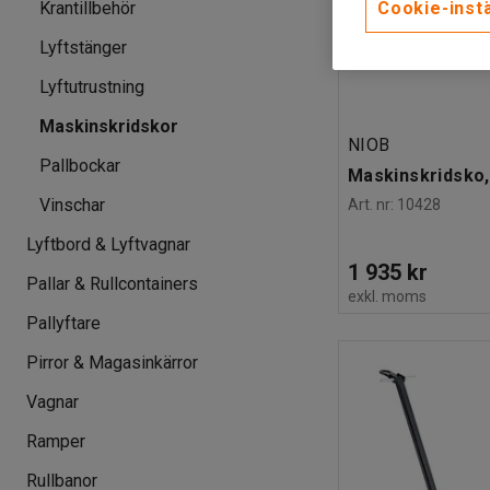
Cookie-instä
Krantillbehör
Lyftstänger
Lyftutrustning
Maskinskridskor
NIOB
Pallbockar
Maskinskridsko,
Vinschar
Art. nr
:
10428
Lyftbord & Lyftvagnar
1 935 kr
Pallar & Rullcontainers
exkl. moms
Pallyftare
Pirror & Magasinkärror
Vagnar
Ramper
Rullbanor