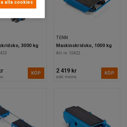
a alla cookies
TENN
kridsko, 3000 kg
Maskinskridsko, 1000 kg
0423
Art. nr
:
10422
kr
2 419 kr
KÖP
KÖP
ms
exkl. moms