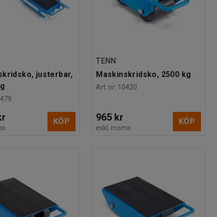
TENN
kridsko, justerbar,
Maskinskridsko, 2500 kg
kg
Art. nr
:
10420
0479
kr
965 kr
KÖP
KÖP
ms
exkl. moms