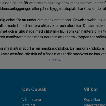
aldesignade för att hantera olika typer av maskiner och laster. 
uktionsanläggningar eller på en byggarbetsplats har Cowab de rätt
tlig enhet för att underlätta maskintransport. Cowabs webbutik er
tformade för att hantera olika vikter och storlekar. Dessa mask
rhet och är utrustade med slitstarka hjul som kan hantera olika 
elt manövrera tunga maskiner utan att utsätta kroppen för onödi
r maskintransport är en maskinskridskor. En maskinskridsko är id
korta avstånd, särskilt på trånga platser där manövrering kan vara 
struerade för att vara enkla att använda samtidigt som de är tillr
Läs mer
agnar är utrustade med glidande ytor som gör det enkelt att flyt
t av att förse industri, lager och verkstäder med pålitliga lösnin
transport. Därför erbjuder vi även ett brett utbud av tillbehör som 
Om Cowab
Villkor
nder transport. Du kan hitta spännremmar, lyftanordningar och an
Vår historia
Köpvillkor
 att maskinerna förblir stabila och väl fastsatta under transport.
Katalog
Integritetspo