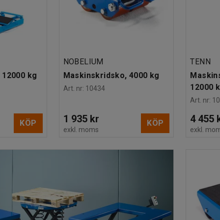
NOBELIUM
TENN
 12000 kg
Maskinskridsko, 4000 kg
Maskins
12000 
Art. nr
:
10434
Art. nr
:
1
1 935 kr
4 455 
KÖP
KÖP
exkl. moms
exkl. mo