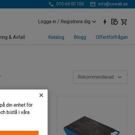
010-69 00 100
info@cowab.se
Logga in / Registrera dig
ring & Avfall
Katalog
Blogg
Offertförfrågan
Rekommenderad
på din enhet för
h bistå i våra