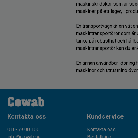
maskinskridskor som är speci
maskiner på ett lager, i prod
En transportvagn är en väsen
maskintransportörer som är u
tanke på robusthet och hållba
maskintransportör kan du enk
En annan användbar lösning fö
maskiner och utrustning över 
av maskinskridskor som är kon
hantera tunga laster. Dessa v
golvet eller underlaget.
På Cowab har vi lång erfarenhe
säkerhet när det gäller maskin
Kontakta oss
Kundservice
säkerheten och stabiliteten u
010-69 00 100
Kontakta oss
nödvändiga för att säkerställa
info@cowab.se
Beställning