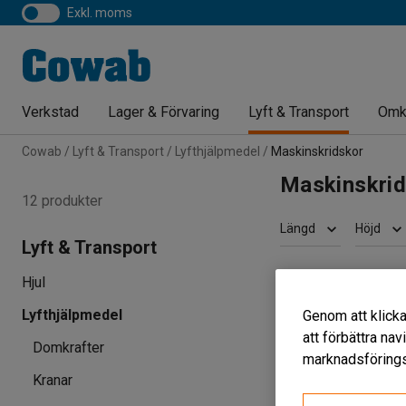
exkl. moms
Verkstad
Lager & Förvaring
Lyft & Transport
Omk
Cowab
Lyft & Transport
Lyfthjälpmedel
Maskinskridskor
Maskinskri
12 produkter
Längd
Höjd
Lyft & Transport
Hjul
Lyfthjälpmedel
Genom att klicka
att förbättra na
Domkrafter
marknadsförings
Kranar