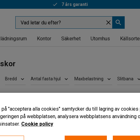
7 års garanti
lädningsrum
Kontor
Säkerhet
Utomhus
Källsorte
dskor
Bredd
Antal fasta hjul
Maxbelastning
Slitbana
 på "acceptera alla cookies" samtycker du till lagring av cookies 
vigeringen på webbplatsen, analysera webbplatsens användning oc
insatser.
Cookie policy