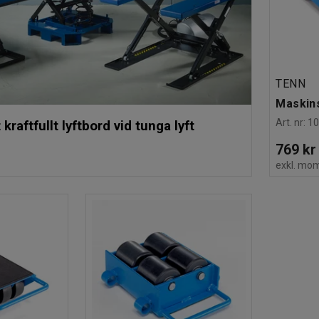
TENN
Maskins
Art. nr
:
1
 kraftfullt lyftbord vid tunga lyft
769 kr
exkl. mo