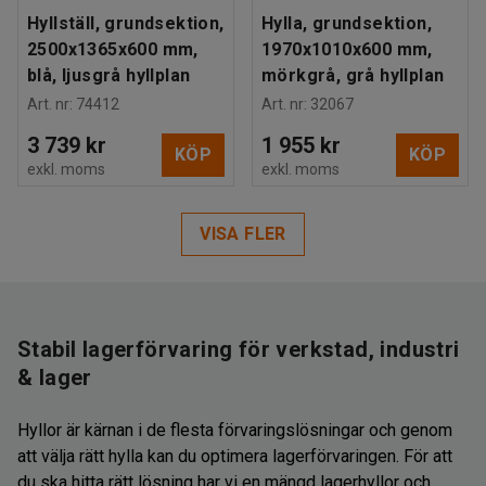
Hyllställ, grundsektion,
Hylla, grundsektion,
2500x1365x600 mm,
1970x1010x600 mm,
blå, ljusgrå hyllplan
mörkgrå, grå hyllplan
Art. nr
:
74412
Art. nr
:
32067
3 739 kr
1 955 kr
KÖP
KÖP
exkl. moms
exkl. moms
VISA FLER
Stabil lagerförvaring för verkstad, industri
& lager
Hyllor är kärnan i de flesta förvaringslösningar och genom
att välja rätt hylla kan du optimera lagerförvaringen. För att
du ska hitta rätt lösning har vi en mängd lagerhyllor och