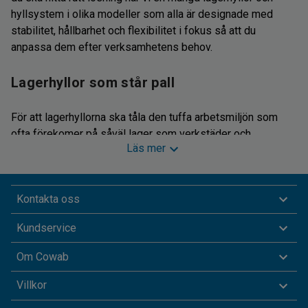
hyllsystem i olika modeller som alla är designade med
stabilitet, hållbarhet och flexibilitet i fokus så att du
anpassa dem efter verksamhetens behov.
Lagerhyllor som står pall
För att lagerhyllorna ska tåla den tuffa arbetsmiljön som
ofta förekomer på såväl lager som verkstäder och
Läs mer
industrier är hyllornas stommar tillverkade av antingen
galvaniserad eller pulverlackerad stålplåt. Våra plåthyllor
och hyllställ är även ett utmärkt alternativ för butiker och
Kontakta oss
kontor.
Kundservice
Alla lager har olika behov av förvaringsutrymme och våra
hyllställ finns därför med olika bredder, höjd och djup samt
Om Cowab
antal hyllplan. Oavsett hyllornas belastningskapacitet är det
viktigt att du tänker på att lasta hyllplanen jämnt. Många av
Villkor
våra förvaringshyllor har ryggkryss och gavelkryss för att