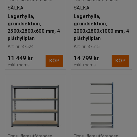
SÄLKA
SÄLKA
Lagerhylla,
Lagerhylla,
grundsektion,
grundsektion,
2500x2800x600 mm, 4
2000x2800x1000 mm, 4
plåthyllplan
plåthyllplan
Art. nr
:
37524
Art. nr
:
37515
11 449 kr
14 799 kr
KÖP
KÖP
exkl. moms
exkl. moms
Finns i flera utföranden
Finns i flera utföranden