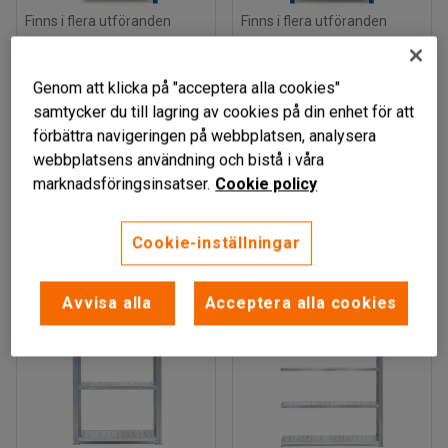
Finns i flera utföranden
Finns i flera utföranden
TALLMOSSEN
TALLMOSSEN
Hyllställ,
Hyllställ, grundsektion,
Genom att klicka på "acceptera alla cookies"
påbyggnadssektion,
2100x1065x300 mm,
samtycker du till lagring av cookies på din enhet för att
2100x1005x300 mm,
blå, ljusgrå hyllplan
förbättra navigeringen på webbplatsen, analysera
blå, ljusgrå hyllplan
Art. nr
:
74301
webbplatsens användning och bistå i våra
Art. nr
:
74305
marknadsföringsinsatser.
Cookie policy
1 465 kr
1 919 kr
KÖP
KÖP
exkl. moms
exkl. moms
Cookie-inställningar
Avvisa alla
Acceptera alla cookies