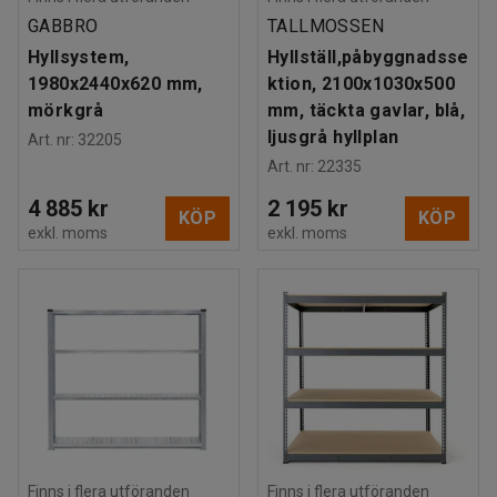
GABBRO
TALLMOSSEN
Hyllsystem,
Hyllställ,påbyggnadsse
1980x2440x620 mm,
ktion, 2100x1030x500
mörkgrå
mm, täckta gavlar, blå,
ljusgrå hyllplan
Art. nr
:
32205
Art. nr
:
22335
4 885 kr
2 195 kr
KÖP
KÖP
exkl. moms
exkl. moms
Finns i flera utföranden
Finns i flera utföranden