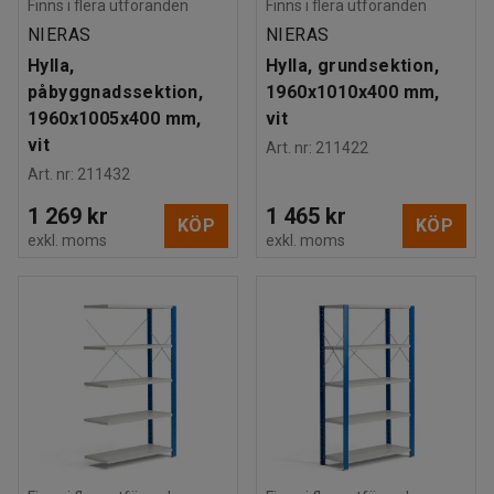
Finns i flera utföranden
Finns i flera utföranden
NIERAS
NIERAS
Hylla,
Hylla, grundsektion,
påbyggnadssektion,
1960x1010x400 mm,
1960x1005x400 mm,
vit
vit
Art. nr
:
211422
Art. nr
:
211432
1 269 kr
1 465 kr
KÖP
KÖP
exkl. moms
exkl. moms