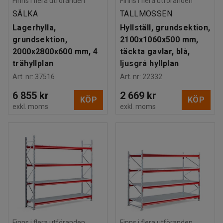
Finns i flera utföranden
Finns i flera utföranden
SÄLKA
TALLMOSSEN
Lagerhylla,
Hyllställ, grundsektion,
grundsektion,
2100x1060x500 mm,
2000x2800x600 mm, 4
täckta gavlar, blå,
trähyllplan
ljusgrå hyllplan
Art. nr
:
37516
Art. nr
:
22332
6 855 kr
2 669 kr
KÖP
KÖP
exkl. moms
exkl. moms
Finns i flera utföranden
Finns i flera utföranden