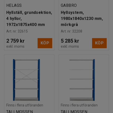
HELAGS
GABBRO
Hyllställ, grundsektion,
Hyllsystem,
4 hyllor,
1980x1840x1230 mm,
1972x1875x400 mm
mörkgrå
Art. nr
:
32615
Art. nr
:
32208
2 759 kr
5 285 kr
KÖP
KÖP
exkl. moms
exkl. moms
Finns i flera utföranden
Finns i flera utföranden
TALLMOSSEN
TALLMOSSEN