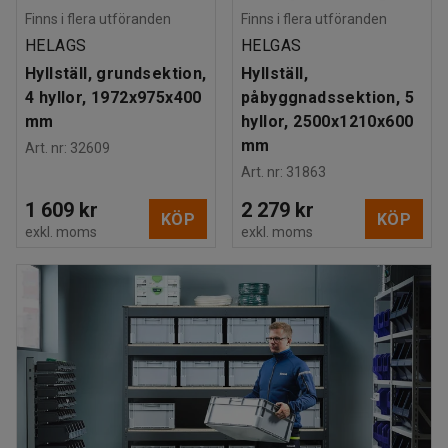
Finns i flera utföranden
Finns i flera utföranden
HELAGS
HELGAS
Hyllställ, grundsektion,
Hyllställ,
4 hyllor, 1972x975x400
påbyggnadssektion, 5
mm
hyllor, 2500x1210x600
mm
Art. nr
:
32609
Art. nr
:
31863
1 609 kr
2 279 kr
KÖP
KÖP
exkl. moms
exkl. moms