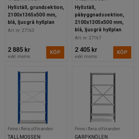
Hyllställ, grundsektion,
Hyllställ,
2100x1365x500 mm,
påbyggnadssektion,
blå, ljusgrå hyllplan
2100x1305x500 mm,
blå, ljusgrå hyllplan
Art. nr
:
27163
Art. nr
:
27167
2 885 kr
2 405 kr
KÖP
KÖP
exkl. moms
exkl. moms
Finns i flera utföranden
Finns i flera utföranden
TALLMOSSEN
GARPKNÖLEN