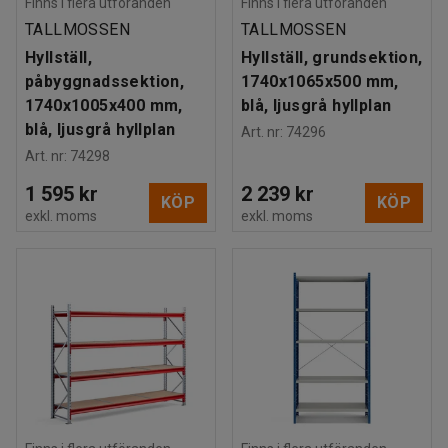
Finns i flera utföranden
Finns i flera utföranden
TALLMOSSEN
TALLMOSSEN
Hyllställ,
Hyllställ, grundsektion,
påbyggnadssektion,
1740x1065x500 mm,
1740x1005x400 mm,
blå, ljusgrå hyllplan
blå, ljusgrå hyllplan
Art. nr
:
74296
Art. nr
:
74298
1 595 kr
2 239 kr
KÖP
KÖP
exkl. moms
exkl. moms