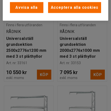
Avvisa alla
Acceptera alla cookies
Finns i flera utföranden
Finns i flera utföranden
RÅDNIK
RÅDNIK
Universalställ
Universalställ
grundsektion
grundsektion
2500x2776x1200 mm
2000x2776x1000 mm
med 3 st plåthyllor
med 3 st plåthyllor
Art. nr
:
33161
Art. nr
:
33153
10 550 kr
7 095 kr
KÖP
KÖP
exkl. moms
exkl. moms