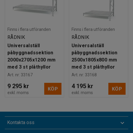
Finns i flera utföranden
Finns i flera utföranden
RÅDNIK
RÅDNIK
Universalställ
Universalställ
påbyggnadssektion
påbyggnadssektion
2000x2705x1200 mm
2500x1805x800 mm
med 3 st plåthyllor
med 3 st plåthyllor
Art. nr
:
33167
Art. nr
:
33168
9 295 kr
4 195 kr
KÖP
KÖP
exkl. moms
exkl. moms
Kontakta oss