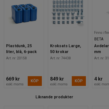
Finns i fl
BETA
Plastdunk, 25
Kroksats Large,
Avdelar
liter, blå, 6-pack
50 krokar
mm
Art. nr
:
20158
Art. nr
:
74438
Art. nr
:
31
669 kr
849 kr
4 kr
KÖP
KÖP
exkl. moms
exkl. moms
exkl. mo
Liknande produkter