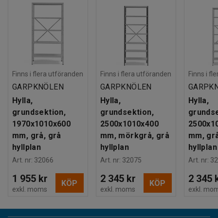
Finns i flera utföranden
Finns i flera utföranden
Finns i fl
GARPKNÖLEN
GARPKNÖLEN
GARPK
Hylla,
Hylla,
Hylla,
grundsektion,
grundsektion,
grundse
1970x1010x600
2500x1010x400
2500x1
mm, grå, grå
mm, mörkgrå, grå
mm, grå
hyllplan
hyllplan
hyllplan
Art. nr
:
32066
Art. nr
:
32075
Art. nr
:
32
1 955 kr
2 345 kr
2 345 
KÖP
KÖP
exkl. moms
exkl. moms
exkl. mo