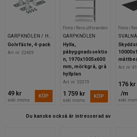
golvet. Detta hyllsystem passar in på både lagret och
Färgkod stolpe
:
NCS S7502-B
kontoret samt andra miljöer där förvaring av tyngre föremål
Material hyllplan
:
Stålplåt
och gods förekommer.
Antal hyllplan
:
5
Maxbelastning hyllplan (jämnt fördelat)
:
170
kg
Finns i flera utföranden
Finns i fl
Behöver du mer förvaringsutrymme kan du bygga på hyllan
Rek. antal personer för hantering
:
2
GARPKNÖLEN / HOVÄRKEN
GARPKNÖLEN
SVALN
med påbyggnadssektioner och extra hyllplan.
Estimerad hanteringstid/person
:
30
Min
Golvfäste, 4-pack
Hylla,
Skydds
Vikt
:
35,4
kg
påbyggnadssektio
10000x
Art. nr
:
22409
Montering
:
Levereras omonterad
n, 1970x1005x600
måttbes
mm, mörkgrå, grå
Art. nr
:
41
hyllplan
Art. nr
:
32073
176 kr
49 kr
/
m
1 759 kr
KÖP
KÖP
exkl. moms
exkl. mo
exkl. moms
Du kanske också är intresserad av