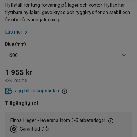
Hyllställ för tung förvaring på lager och kontor. Hyllan har
flyttbara hyllplan, gavelkryss och ryggkrys för en stabil och
flexibel förvaringslösning.
Läs mer
Djup (mm)
600
400
1 955 kr
exkl. moms
500
Lägg till i inköpslistan
600
Tillgänglighet
Finns i lager
leverans inom 3
5 arbetsdagar
‑
‑
Garantitid 7 år