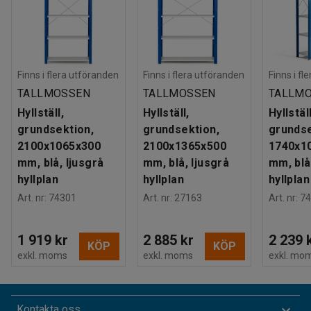
Finns i flera utföranden
Finns i flera utföranden
Finns i fl
TALLMOSSEN
TALLMOSSEN
TALLM
Hyllställ,
Hyllställ,
Hyllställ
grundsektion,
grundsektion,
grundse
2100x1065x300
2100x1365x500
1740x1
mm, blå, ljusgrå
mm, blå, ljusgrå
mm, blå
hyllplan
hyllplan
hyllplan
Art. nr
:
74301
Art. nr
:
27163
Art. nr
:
74
1 919 kr
2 885 kr
2 239 
KÖP
KÖP
exkl. moms
exkl. moms
exkl. mo
Kontakta oss