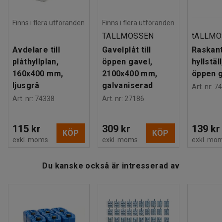
Färg stolpe
:
Blå
Färgkod stolpe
:
RAL 5005
Påbyggnadssektionen kan kompletteras med dörrar, lådor
Finns i flera utföranden
Finns i flera utföranden
Material hyllplan
:
Stålplåt
och extra hyllplan. Alla tillbehör säljs separat.
TALLMOSSEN
tALLMO
Antal hyllplan
:
5
Avdelare till
Gavelplåt till
Raskant 
Maxbelastning hyllplan (jämnt fördelat)
:
150
kg
plåthyllplan,
öppen gavel,
hyllställ
Gavel
:
Öppen gavel
160x400 mm,
2100x400 mm,
öppen 
Rek. antal personer för hantering
:
2
ljusgrå
galvaniserad
Art. nr
:
74
Estimerad hanteringstid/person
:
20
Min
Art. nr
:
74338
Art. nr
:
27186
Vikt
:
25,35
kg
Montering
:
Levereras omonterad
115 kr
309 kr
139 kr
KÖP
KÖP
exkl. moms
exkl. moms
exkl. mo
Du kanske också är intresserad av