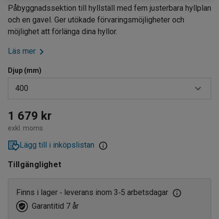
Påbyggnadssektion till hyllställ med fem justerbara hyllplan
och en gavel. Ger utökade förvaringsmöjligheter och
möjlighet att förlänga dina hyllor.
Läs mer
Djup (mm)
400
300
1 679 kr
exkl. moms
400
Lägg till i inköpslistan
500
Tillgänglighet
600
Finns i lager
leverans inom 3
5 arbetsdagar
‑
‑
Garantitid 7 år