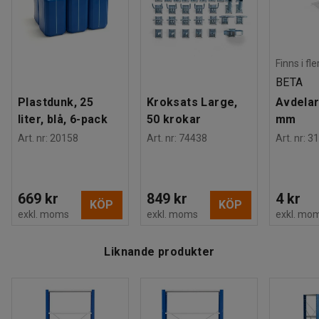
Finns i fl
BETA
Plastdunk, 25
Kroksats Large,
Avdelar
liter, blå, 6-pack
50 krokar
mm
Art. nr
:
20158
Art. nr
:
74438
Art. nr
:
31
669 kr
849 kr
4 kr
KÖP
KÖP
exkl. moms
exkl. moms
exkl. mo
Liknande produkter